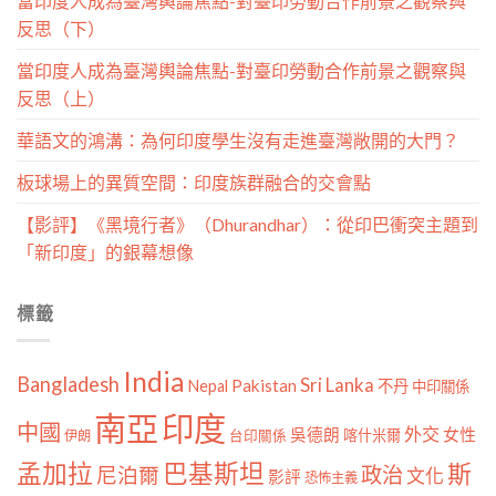
當印度人成為臺灣輿論焦點-對臺印勞動合作前景之觀察與
反思（下）
當印度人成為臺灣輿論焦點-對臺印勞動合作前景之觀察與
反思（上）
華語文的鴻溝：為何印度學生沒有走進臺灣敞開的大門？
板球場上的異質空間：印度族群融合的交會點
【影評】《黑境行者》（Dhurandhar）：從印巴衝突主題到
「新印度」的銀幕想像
標籤
India
Bangladesh
Sri Lanka
Pakistan
Nepal
不丹
中印關係
南亞
印度
中國
外交
女性
吳德朗
喀什米爾
伊朗
台印關係
孟加拉
巴基斯坦
斯
政治
尼泊爾
文化
影評
恐怖主義