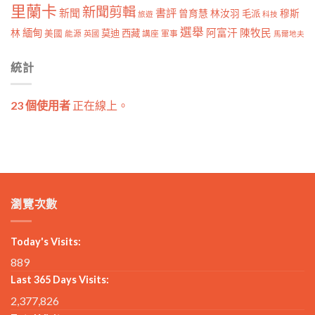
里蘭卡
新聞剪輯
新聞
書評
曾育慧
林汝羽
穆斯
毛派
旅遊
科技
選舉
林
緬甸
阿富汗
陳牧民
莫迪
西藏
美國
能源
講座
軍事
英國
馬爾地夫
統計
23 個使用者
正在線上。
瀏覽次數
Today's Visits:
889
Last 365 Days Visits:
2,377,826