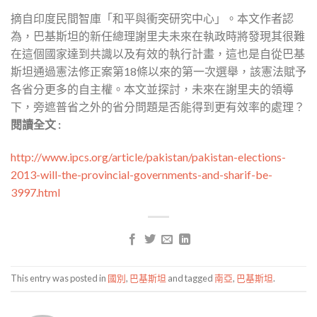
摘自印度民間智庫「和平與衝突研究中心」。本文作者認
為，巴基斯坦的新任總理謝里夫未來在執政時將發現其很難
在這個國家達到共識以及有效的執行計畫，這也是自從巴基
斯坦通過憲法修正案第18條以來的第一次選舉，該憲法賦予
各省分更多的自主權。本文並探討，未來在謝里夫的領導
下，旁遮普省之外的省分問題是否能得到更有效率的處理？
閱讀全文 :
http://www.ipcs.org/article/pakistan/pakistan-elections-
2013-will-the-provincial-governments-and-sharif-be-
3997.html
This entry was posted in
國別
,
巴基斯坦
and tagged
南亞
,
巴基斯坦
.