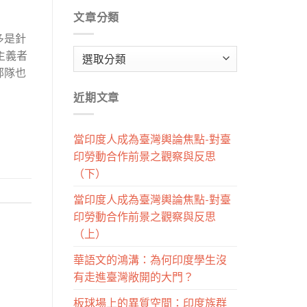
文章分類
多是針
文
主義者
章
部隊也
分
近期文章
類
當印度人成為臺灣輿論焦點-對臺
印勞動合作前景之觀察與反思
（下）
當印度人成為臺灣輿論焦點-對臺
印勞動合作前景之觀察與反思
（上）
華語文的鴻溝：為何印度學生沒
有走進臺灣敞開的大門？
板球場上的異質空間：印度族群