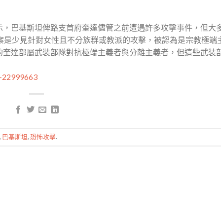
章表示，巴基斯坦俾路支首府奎達儘管之前遭遇許多攻擊事件，但大
炸案是少見針對女性且不分族群或教派的攻擊，被認為是宗教極端
的奎達部屬武裝部隊對抗極端主義者與分離主義者，但這些武裝
a-22999663
,
巴基斯坦
,
恐怖攻擊
.