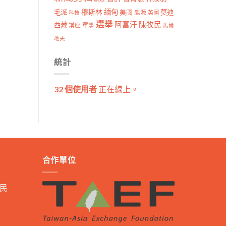
穆斯林
緬甸
毛派
莫迪
美國
能源
科技
英國
選舉
阿富汗
陳牧民
西藏
講座
軍事
馬爾
地夫
統計
32 個使用者
正在線上。
合作單位
民