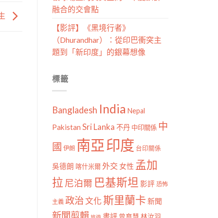
融合的交會點
生
【影評】《黑境行者》
（Dhurandhar）：從印巴衝突主
題到「新印度」的銀幕想像
標籤
India
Bangladesh
Nepal
中
Sri Lanka
Pakistan
不丹
中印關係
南亞
印度
國
伊朗
台印關係
孟加
外交
女性
吳德朗
喀什米爾
拉
巴基斯坦
尼泊爾
影評
恐怖
斯里蘭卡
政治
文化
新聞
主義
新聞剪輯
書評
曾育慧
林汝羽
旅遊