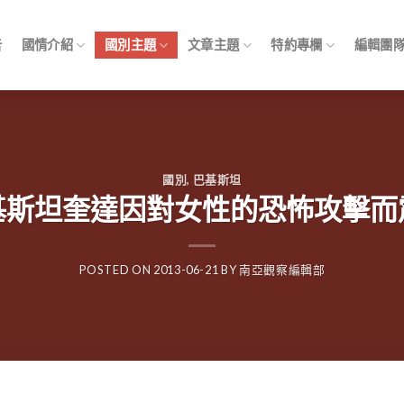
告
國情介紹
國別主題
文章主題
特約專欄
編輯團
國別
,
巴基斯坦
基斯坦奎達因對女性的恐怖攻擊而
POSTED ON
2013-06-21
BY
南亞觀察編輯部