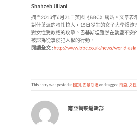
Shahzeb Jillani
摘自2013年6月21日英國《BBC》網站。文
對什葉派的哈扎拉人，15日發生的女子大學爆
對女性受教權的攻擊。巴基斯坦雖然在動盪不安
被認為從事侵犯人權的行動。
閱讀全文 :
http://www.bbc.co.uk/news/world-asi
This entry was posted in
國別
,
巴基斯坦
and tagged
南亞
,
女性
南亞觀察編輯部