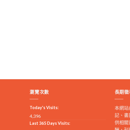
瀏覽次數
長期徵
Today's Visits:
本網站
記、書
4,396
供相關
Last 365 Days Visits:
酬，刊