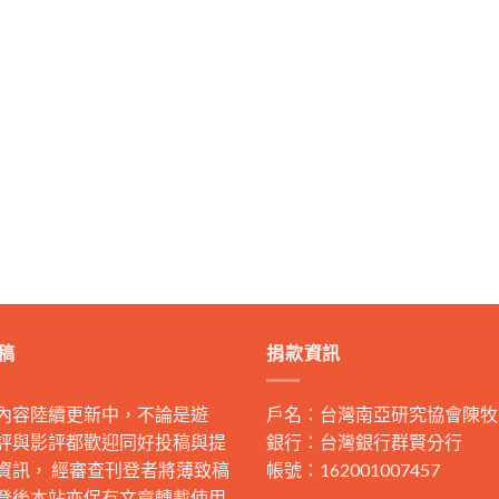
稿
捐款資訊
內容陸續更新中，不論是遊
戶名：台灣南亞研究協會陳牧
評與影評都歡迎同好投稿與提
銀行：台灣銀行群賢分行
資訊， 經審查刊登者將薄致稿
帳號：162001007457
登後本站亦保有文章轉載使用