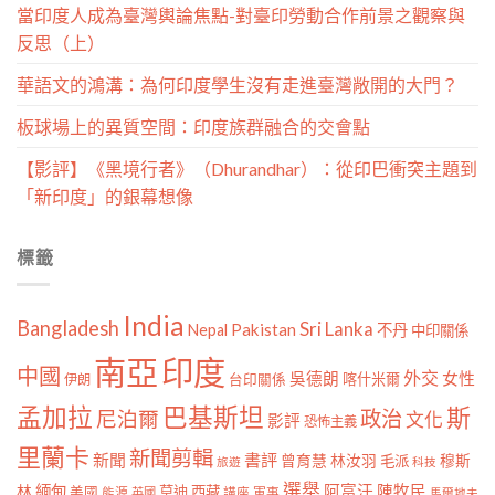
當印度人成為臺灣輿論焦點-對臺印勞動合作前景之觀察與
反思（上）
華語文的鴻溝：為何印度學生沒有走進臺灣敞開的大門？
板球場上的異質空間：印度族群融合的交會點
【影評】《黑境行者》（Dhurandhar）：從印巴衝突主題到
「新印度」的銀幕想像
標籤
India
Bangladesh
Sri Lanka
Pakistan
Nepal
不丹
中印關係
南亞
印度
中國
外交
女性
吳德朗
喀什米爾
伊朗
台印關係
孟加拉
巴基斯坦
斯
政治
尼泊爾
文化
影評
恐怖主義
里蘭卡
新聞剪輯
新聞
書評
曾育慧
林汝羽
穆斯
毛派
旅遊
科技
選舉
林
緬甸
阿富汗
陳牧民
莫迪
西藏
美國
能源
講座
軍事
英國
馬爾地夫