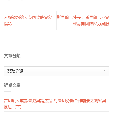
人權議題讓大英國協峰會蒙上
斯里蘭卡外長：斯里蘭卡不會
陰影
輕易向國際壓力屈服
文章分類
文
章
分
近期文章
類
當印度人成為臺灣輿論焦點-對臺印勞動合作前景之觀察與
反思（下）