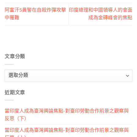
阿富汗5員警在自殺炸彈攻擊
印度總理和中國領導人的會面
中罹難
成為金磚峰會的焦點
文章分類
文
章
分
近期文章
類
當印度人成為臺灣輿論焦點-對臺印勞動合作前景之觀察與
反思（下）
當印度人成為臺灣輿論焦點-對臺印勞動合作前景之觀察與