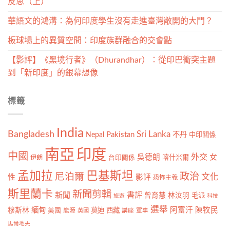
反思（上）
華語文的鴻溝：為何印度學生沒有走進臺灣敞開的大門？
板球場上的異質空間：印度族群融合的交會點
【影評】《黑境行者》（Dhurandhar）：從印巴衝突主題
到「新印度」的銀幕想像
標籤
India
Bangladesh
Sri Lanka
Nepal
Pakistan
不丹
中印關係
南亞
印度
中國
外交
吳德朗
女
喀什米爾
伊朗
台印關係
孟加拉
巴基斯坦
政治
尼泊爾
文化
性
影評
恐怖主義
斯里蘭卡
新聞剪輯
新聞
書評
曾育慧
林汝羽
毛派
旅遊
科技
選舉
緬甸
阿富汗
陳牧民
穆斯林
莫迪
西藏
美國
能源
英國
講座
軍事
馬爾地夫