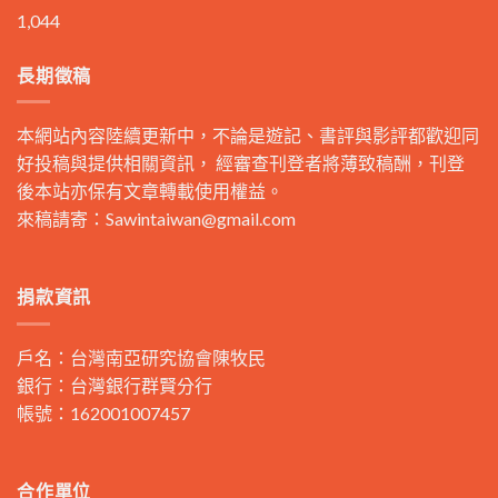
1,044
長期徵稿
本網站內容陸續更新中，不論是遊記、書評與影評都歡迎同
好投稿與提供相關資訊， 經審查刊登者將薄致稿酬，刊登
後本站亦保有文章轉載使用權益。
來稿請寄：
Sawintaiwan@gmail.com
捐款資訊
戶名：台灣南亞研究協會陳牧民
銀行：台灣銀行群賢分行
帳號：162001007457
合作單位