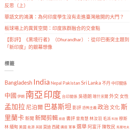
反思（上）
華語文的鴻溝：為何印度學生沒有走進臺灣敞開的大門？
板球場上的異質空間：印度族群融合的交會點
【影評】《黑境行者》（Dhurandhar）：從印巴衝突主題到
「新印度」的銀幕想像
標籤
India
Bangladesh
Sri Lanka
Pakistan
Nepal
不丹
中印關係
南亞
印度
中國
外交
女性
吳德朗
喀什米爾
伊朗
台印關係
孟加拉
巴基斯坦
斯
政治
尼泊爾
文化
影評
恐怖主義
里蘭卡
新聞剪輯
新聞
書評
曾育慧
林汝羽
穆斯
毛派
旅遊
科技
選舉
林
緬甸
阿富汗
陳牧民
莫迪
西藏
美國
能源
講座
軍事
英國
馬爾地夫