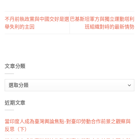
不丹前執政黨與中國交好是選
巴基斯坦軍方與獨立運動塔利
舉失利的主因
班組織對峙的最新情勢
文章分類
文
章
分
近期文章
類
當印度人成為臺灣輿論焦點-對臺印勞動合作前景之觀察與
反思（下）