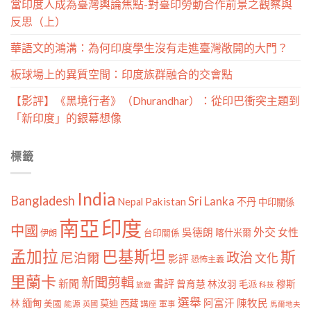
當印度人成為臺灣輿論焦點-對臺印勞動合作前景之觀察與
反思（上）
華語文的鴻溝：為何印度學生沒有走進臺灣敞開的大門？
板球場上的異質空間：印度族群融合的交會點
【影評】《黑境行者》（Dhurandhar）：從印巴衝突主題到
「新印度」的銀幕想像
標籤
India
Bangladesh
Sri Lanka
Pakistan
Nepal
不丹
中印關係
南亞
印度
中國
外交
女性
吳德朗
喀什米爾
伊朗
台印關係
孟加拉
巴基斯坦
斯
政治
尼泊爾
文化
影評
恐怖主義
里蘭卡
新聞剪輯
新聞
書評
曾育慧
林汝羽
穆斯
毛派
旅遊
科技
選舉
林
緬甸
阿富汗
陳牧民
莫迪
西藏
美國
能源
講座
軍事
英國
馬爾地夫