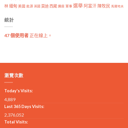
選舉
林
緬甸
阿富汗
陳牧民
莫迪
西藏
美國
能源
講座
軍事
英國
馬爾地夫
統計
47 個使用者
正在線上。
瀏覽次數
Today's Visits:
4,889
Last 365 Days Visits:
2,376,052
Total Visits: