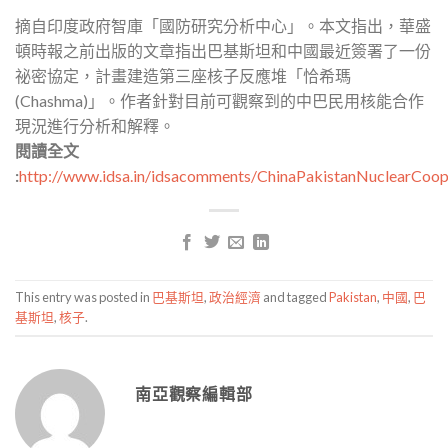
摘自印度政府智庫「國防研究分析中心」。本文指出，華盛
頓時報之前出版的文章指出巴基斯坦和中國最近簽署了一份
祕密協定，計畫建造第三座核子反應堆「恰希瑪
(Chashma)」。作者針對目前可觀察到的中巴民用核能合作
現況進行分析和解釋。
閱讀全文
:
http://www.idsa.in/idsacomments/ChinaPakistanNuclearCoo
This entry was posted in
巴基斯坦
,
政治經濟
and tagged
Pakistan
,
中國
,
巴
基斯坦
,
核子
.
南亞觀察編輯部