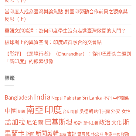
當印度人成為臺灣輿論焦點-對臺印勞動合作前景之觀察與
反思（上）
華語文的鴻溝：為何印度學生沒有走進臺灣敞開的大門？
板球場上的異質空間：印度族群融合的交會點
【影評】《黑境行者》（Dhurandhar）：從印巴衝突主題到
「新印度」的銀幕想像
標籤
India
Bangladesh
Sri Lanka
Pakistan
Nepal
不丹
中印關係
南亞
印度
中國
外交
女性
吳德朗
喀什米爾
伊朗
台印關係
孟加拉
巴基斯坦
斯
政治
尼泊爾
文化
影評
恐怖主義
里蘭卡
新聞剪輯
新聞
書評
曾育慧
林汝羽
穆斯
毛派
旅遊
科技