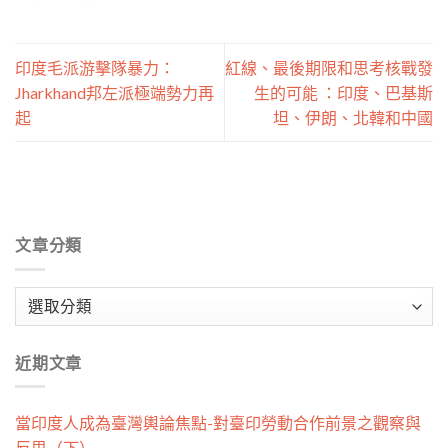
印度毛派游擊隊暴力：
紅線、最後期限和思考核戰發
Jharkhand邦左派極端勢力再
生的可能 ：印度、巴基斯
起
坦、伊朗、北韓和中國
文章分類
文
章
分
近期文章
類
當印度人成為臺灣輿論焦點-對臺印勞動合作前景之觀察與
反思（下）