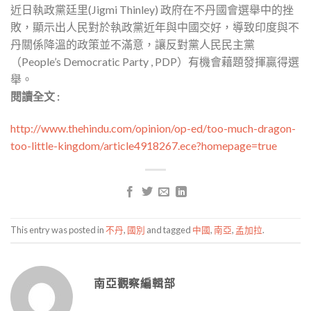
近日執政黨廷里(Jigmi Thinley) 政府在不丹國會選舉中的挫
敗，顯示出人民對於執政黨近年與中國交好，導致印度與不
丹關係降溫的政策並不滿意，讓反對黨人民民主黨
（People’s Democratic Party , PDP）有機會藉題發揮贏得選
舉。
閱讀全文 :
http://www.thehindu.com/opinion/op-ed/too-much-dragon-
too-little-kingdom/article4918267.ece?homepage=true
This entry was posted in
不丹
,
國別
and tagged
中國
,
南亞
,
孟加拉
.
南亞觀察編輯部