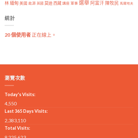
選舉
林
緬甸
阿富汗
陳牧民
莫迪
西藏
美國
能源
講座
軍事
英國
馬爾地夫
統計
20 個使用者
正在線上。
瀏覽次數
Today's Visits:
4,550
Last 365 Days Visits:
2,383,110
Total Visits:
8,225,623