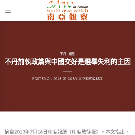
Skip
to
content
不丹
,
國別
不丹前執政黨與中國交好是選舉失利的主因
POSTED ON
2013-07-30
BY
南亞觀察編輯部
摘自2013年7月16日印度報紙《印度教徒報》。本文指出，