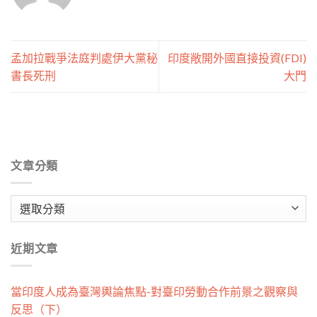
孟加拉戰爭法庭判處伊大黨秘
印度敞開外國直接投資(FDI)
書長死刑
大門
文章分類
文
章
分
近期文章
類
當印度人成為臺灣輿論焦點-對臺印勞動合作前景之觀察與
反思（下）