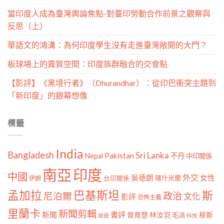
當印度人成為臺灣輿論焦點-對臺印勞動合作前景之觀察與
反思（上）
華語文的鴻溝：為何印度學生沒有走進臺灣敞開的大門？
板球場上的異質空間：印度族群融合的交會點
【影評】《黑境行者》（Dhurandhar）：從印巴衝突主題到
「新印度」的銀幕想像
標籤
India
Bangladesh
Sri Lanka
Pakistan
Nepal
不丹
中印關係
南亞
印度
中國
外交
女性
吳德朗
喀什米爾
伊朗
台印關係
孟加拉
巴基斯坦
斯
政治
尼泊爾
文化
影評
恐怖主義
里蘭卡
新聞剪輯
新聞
書評
曾育慧
林汝羽
穆斯
毛派
旅遊
科技