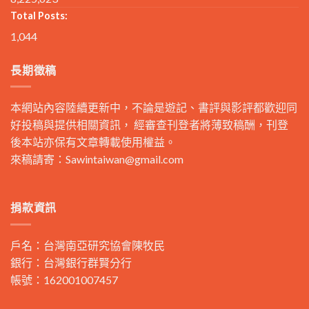
Total Posts:
1,044
長期徵稿
本網站內容陸續更新中，不論是遊記、書評與影評都歡迎同
好投稿與提供相關資訊， 經審查刊登者將薄致稿酬，刊登
後本站亦保有文章轉載使用權益。
來稿請寄：
Sawintaiwan@gmail.com
捐款資訊
戶名：台灣南亞研究協會陳牧民
銀行：台灣銀行群賢分行
帳號：162001007457