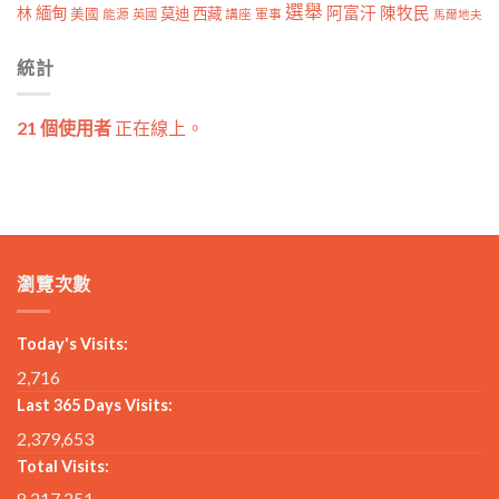
選舉
林
緬甸
阿富汗
陳牧民
莫迪
西藏
美國
能源
講座
軍事
英國
馬爾地夫
統計
21 個使用者
正在線上。
瀏覽次數
Today's Visits:
2,716
Last 365 Days Visits:
2,379,653
Total Visits:
8,217,251