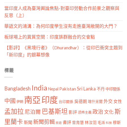
當印度人成為臺灣輿論焦點-對臺印勞動合作前景之觀察與
反思（上）
華語文的鴻溝：為何印度學生沒有走進臺灣敞開的大門？
板球場上的異質空間：印度族群融合的交會點
【影評】《黑境行者》（Dhurandhar）：從印巴衝突主題到
「新印度」的銀幕想像
標籤
India
Bangladesh
Sri Lanka
Pakistan
Nepal
不丹
中印關係
南亞
印度
中國
外交
女性
吳德朗
喀什米爾
伊朗
台印關係
孟加拉
巴基斯坦
斯
政治
尼泊爾
文化
影評
恐怖主義
里蘭卡
新聞剪輯
新聞
書評
曾育慧
林汝羽
穆斯
毛派
旅遊
科技