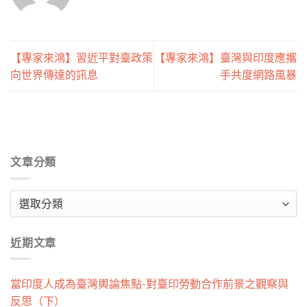
【專家來鴻】習近平對臺政策
【專家來鴻】臺灣與印度應攜
向世界傳達的訊息
手共度網路風暴
文章分類
文
章
分
近期文章
類
當印度人成為臺灣輿論焦點-對臺印勞動合作前景之觀察與
反思（下）