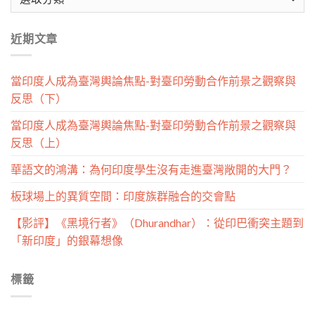
章
分
近期文章
類
當印度人成為臺灣輿論焦點-對臺印勞動合作前景之觀察與
反思（下）
當印度人成為臺灣輿論焦點-對臺印勞動合作前景之觀察與
反思（上）
華語文的鴻溝：為何印度學生沒有走進臺灣敞開的大門？
板球場上的異質空間：印度族群融合的交會點
【影評】《黑境行者》（Dhurandhar）：從印巴衝突主題到
「新印度」的銀幕想像
標籤