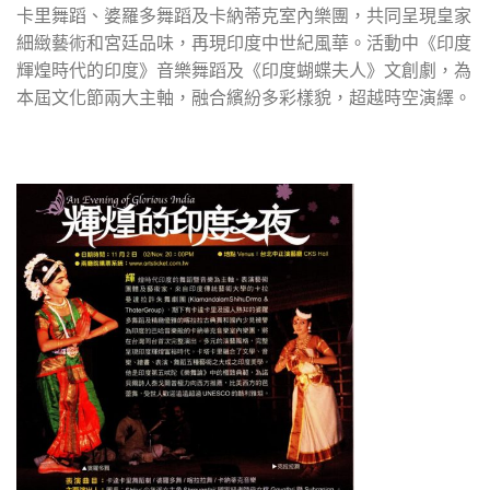
卡里舞蹈、婆羅多舞蹈及卡納蒂克室內樂團，共同呈現皇家
細緻藝術和宮廷品味，再現印度中世紀風華。活動中《印度
輝煌時代的印度》音樂舞蹈及《印度蝴蝶夫人》文創劇，為
本屆文化節兩大主軸，融合繽紛多彩樣貌，超越時空演繹。