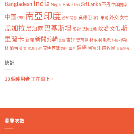
India
Bangladesh
Sri Lanka
Pakistan
Nepal
不丹
中印關係
南亞
印度
中國
外交
女性
吳德朗
喀什米爾
伊朗
台印關係
孟加拉
巴基斯坦
斯
政治
尼泊爾
文化
影評
恐怖主義
里蘭卡
新聞剪輯
新聞
書評
曾育慧
林汝羽
穆斯
毛派
旅遊
科技
選舉
林
緬甸
阿富汗
陳牧民
莫迪
西藏
美國
能源
講座
軍事
英國
馬爾地夫
統計
33 個使用者
正在線上。
瀏覽次數