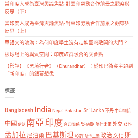
當印度人成為臺灣輿論焦點-對臺印勞動合作前景之觀察與
反思（下）
當印度人成為臺灣輿論焦點-對臺印勞動合作前景之觀察與
反思（上）
華語文的鴻溝：為何印度學生沒有走進臺灣敞開的大門？
板球場上的異質空間：印度族群融合的交會點
【影評】《黑境行者》（Dhurandhar）：從印巴衝突主題到
「新印度」的銀幕想像
標籤
India
Bangladesh
Sri Lanka
Pakistan
Nepal
不丹
中印關係
南亞
印度
中國
外交
女性
吳德朗
喀什米爾
伊朗
台印關係
孟加拉
巴基斯坦
斯
政治
尼泊爾
文化
影評
恐怖主義