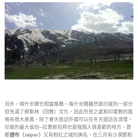
另外，喀什米爾也相當推薦，喀什米爾雖然是印度的一部分
但充滿了穆斯林（回教）文化，因此所見之處和印度教的風
格有很大差異，除了春天造訪外還可以在冬天造訪去滑雪。
印度的最大省份─拉賈斯坦邦也是我個人很喜歡的地方，首
都
捷布（
Jaipur）
又有粉紅之城的美名，在三月有沙漠節和