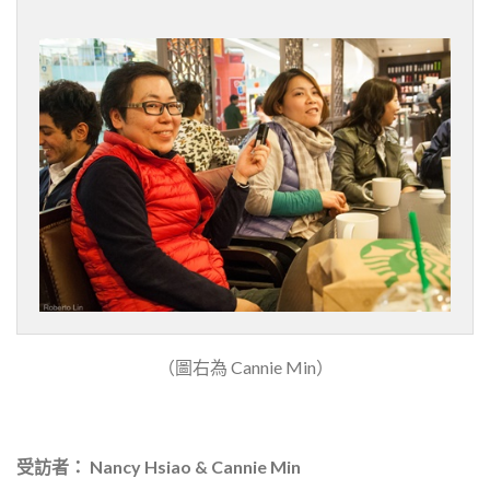
（圖右為 Cannie Min）
受訪者：
Nancy Hsiao & Cannie
Min