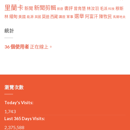
里蘭卡
新聞剪輯
新聞
書評
曾育慧
林汝羽
穆斯
毛派
旅遊
科技
選舉
林
緬甸
阿富汗
陳牧民
莫迪
西藏
美國
能源
講座
軍事
英國
馬爾地夫
統計
36 個使用者
正在線上。
瀏覽次數
Today's Visits:
1,743
Last 365 Days Visits:
2,375,588