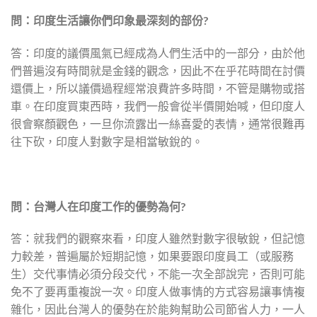
問：印度生活讓你們印象最深刻的部份?
答：印度的議價風氣已經成為人們生活中的一部分，由於他
們普遍沒有時間就是金錢的觀念，因此不在乎花時間在討價
還價上，所以議價過程經常浪費許多時間，不管是購物或搭
車。在印度買東西時，我們一般會從半價開始喊，但印度人
很會察顏觀色，一旦你流露出一絲喜愛的表情，通常很難再
往下砍，印度人對數字是相當敏銳的。
問：台灣人在印度工作的優勢為何?
答：就我們的觀察來看，印度人雖然對數字很敏銳，但記憶
力較差，普遍屬於短期記憶，如果要跟印度員工（或服務
生）交代事情必須分段交代，不能一次全部說完，否則可能
免不了要再重複說一次。印度人做事情的方式容易讓事情複
雜化，因此台灣人的優勢在於能夠幫助公司節省人力，一人