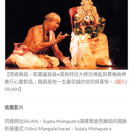
【透過舞蹈，凱爾盧赫倫•莫帕特拉大師彷彿能與賈格納神
進行心靈對話；舞蹈是他一生最忠誠的信仰與喜悅。 (
圖片
)
SRJAN】
推薦影片
同樣師出SRJAN，Sujata Mohapatra演繹奧迪西舞蹈的開啟
祈福儀式 Odissi Mangalacharan’ – Sujata Mohapatra