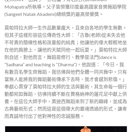
Mohapatra所執導。父子皆榮獲印度最高國家音樂舞蹈學院
(Sangeet Natak Akademi)總統獎的最高榮譽獎。
莫帕特拉大師一生作品數量龐大，且來自各地的學生無數。
但其子這樣形容這位傳奇性大師：「古魯(老師)從未失去他
不苛責的簡樸性格和孩童般的純真；他讓他的偉大輕輕地坐
在他的肩膀上，讓他的天賦同他一起玩耍。」莫帕特拉大師
則自述，對他而言，舞蹈是修行、教學是法門(dance is
“Sadhana” and teaching is “Dharma”)。他說道：「今日，我
有數百名學生齊舞蹈，我彷彿與他們全體一同共舞中。只有
當無人能將我的舞蹈藝術傳承下去時，我才會感到悲傷。」
奉獻心貫穿了莫帕特拉大師的生活與藝術，其生命每一個行
動都宛如舞蹈，彷彿持續不斷在賈格納神的蓮花足中獻上供
養。在這位大師手中，奧迪西舞蹈來到了新的巔峰，並成為
古典藝術形式；然而這是這個偉大的靈魂透過的形式，謙卑
而真誠地付出了他對神性的忠誠服務。