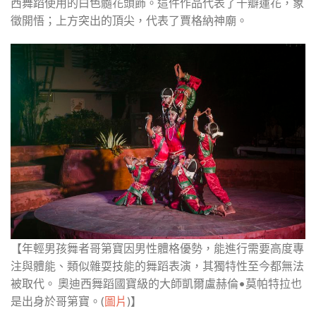
西舞蹈使用的白色髓花頭飾。這件作品代表了千瓣蓮花，象
徵開悟；上方突出的頂尖，代表了賈格納神廟。
【年輕男孩舞者哥第寶因男性體格優勢，能進行需要高度專
注與體能、類似雜耍技能的舞蹈表演，其獨特性至今都無法
被取代。 奧迪西舞蹈國寶級的大師凱爾盧赫倫•莫帕特拉也
是出身於哥第寶。(
圖片
)】