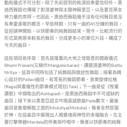
動和儀式不可分割。除了先前提到的毗濕奴奉愛信仰外，奧
迪西舞蹈也傳達了對濕婆神與太陽神蘇里亞，以及夏克蒂女
神力量的崇拜。也因此，奧迪西舞蹈幾乎沒有任何舞目是沒
有奉愛虔敬的概念。早些時期，只有一曲約45分鐘的舞目，
從迎請神開始，以快節奏的純舞蹈結束。現今，比較流行的
形式是將原本較長的舞目，分成更多小的單位片段，構成了
今天的曲目。
這些項目依序是：首先是隆重向大地之母致意的開啟儀式
Bhumi Pranam(又稱作Mangalacharan)、讚揚濕婆神的Battu
Nritya，這其中同時包括了純舞蹈與敘述性舞蹈；接著為精
心設計的Pallavi曲目，有等長的舞蹈節奏、音樂旋律拉格
(Raga)與重複性的節奏模式塔拉(Tala)；下一曲是從《牧童
讚歌》中擷取出的Ashtapadi，是奧迪西舞蹈中不可或缺的
曲目；接下來以奧里亞語言吟唱虔誠歌曲Pada數次。最後
曲目是象徵解脫之道的Mokshya(Moksha)，舞者全然臣服
於神，在這曲目中展現出人類靈魂與神性的幸福融合。在主
要打擊樂器Mardala的伴奏與吟唱中，舞者以快節奏的純舞