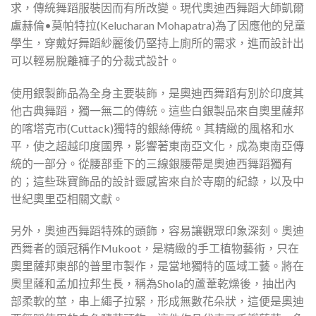
求，傳統舞蹈服裝因而有所改變。現代奧迪西舞蹈大師凱爾
盧赫倫•莫帕特拉(Kelucharan Mohapatra)為了因應他的兒童
學生，穿戴好舞蹈紗麗後仍堅持上廁所的需求，進而設計出
可以輕易脫離褲子的分裁式設計。
使用銀製飾品為全身主要裝飾，是奧迪西舞蹈有別於印度其
他古典舞蹈，獨一無二的傳統。這些白銀製品來自奧里薩邦
的喀塔克市(Cuttack)獨特的銀絲傳統。其精緻的風格和水
平，使之超越印度國界，影響著東南亞文化，成為東南亞傳
統的一部分。從腰部垂下的三線銀腰帶是奧迪西舞蹈獨有
的；這些珠寶飾品的設計靈感皆來自於寺廟的紀錄，以及中
世紀奧里亞相關文獻。
另外，奧迪西舞蹈特殊的頭飾，容易讓觀眾印象深刻。奧迪
西舞者的頭冠稱作Mukoot，是精緻的手工植物藝術，只在
奧里薩邦東部的普里市製作，是當地獨特的區域工藝。將在
奧里薩和孟加拉邦生長，稱為Shola的蘆葦乾燥後，抽出內
部柔軟的莖，串上繩子拉緊，形成無數花朵狀，這便是奧迪