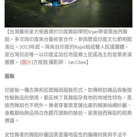
【台灣藝術家方筱茜曾於印度舞蹈學院Srjan學習奧迪西舞
蹈，多次與印度來台藝術家合作，參與歷屆印度文化節相關
演出。2013年起，與來自印度的Rajat組成雙人民謠團體，
是台灣目前唯一以印度孟加拉地區鄉土民謠為主的音樂表演
團體。 (
圖片
)方筱茜 攝影師：Ian Chen】
服裝
印度每一種古典和民間舞蹈服裝形式，如傳統紡織品與象徵
性裝飾品的使用，都反映了其舞蹈孕育地的地域性特色，奧
迪西舞蹈也不例外。舞者穿著奧里薩出產的精美絲綢紗麗、
身戴銀絲飾品與白色髓花頭飾的裝扮，是奧迪西舞蹈的經典
標識。
女性舞者的舞蹈紗麗因奧里薩地區性的編織材質與手法不