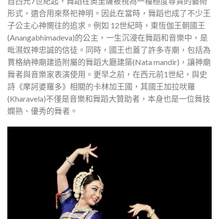
自西元7世紀起，舞蹈在奧里薩被視為一種極度尊貴的藝術
形式，適合用來祭祀神明。因此在當時，舞蹈也成了不少王
子公主心神嚮往的追求。例如 12世紀時，東恆伽王朝國王
(Anangabhimadeva)的公主，一生沉浸在舞蹈和音樂中，是
毗濕奴神忠誠的信徒。同時，國王也蓋了許多寺廟，包括為
賈格納神廟建造附屬的舞蹈大廳建築(Nata mandir)，讓神廟
舞者與音樂家表演使用。更早之前，在西元前1世紀，與史
詩《摩訶婆羅多》相關的卡林加王國，其國王加拉吠羅
(Kharavela)不僅是音樂和舞蹈大贊助者，本身也是一位舞技
嫻熟、優秀的舞者。