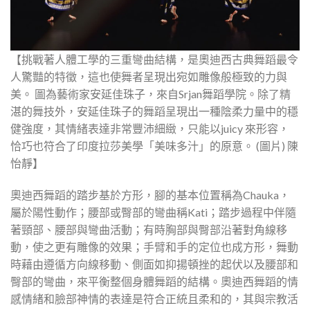
【挑戰著人體工學的三重彎曲結構，是奧迪西古典舞蹈最令
人驚豔的特徵，這也使舞者呈現出宛如雕像般極致的力與
美。 圖為藝術家安延佳珠子，來自Srjan舞蹈學院。除了精
湛的舞技外，安延佳珠子的舞蹈呈現出一種陰柔力量中的穩
健強度，其情緒表達非常豐沛細緻，只能以juicy 來形容，
恰巧也符合了印度拉莎美學「美味多汁」的原意。 (圖片) 陳
怡靜】
奧迪西舞蹈的踏步基於方形，腳的基本位置稱為Chauka，
屬於陽性動作；腰部或臀部的彎曲稱Kati；踏步過程中伴隨
著頸部、腰部與彎曲活動；有時胸部與臀部沿著對角線移
動，使之更有雕像的效果；手臂和手的定位也成方形，舞動
時藉由遵循方向線移動、側面如抑揚頓挫的起伏以及腰部和
臀部的彎曲，來平衡整個身體舞蹈的結構。奧迪西舞蹈的情
感情緒和臉部神情的表達是符合正統且柔和的，其與宗教活