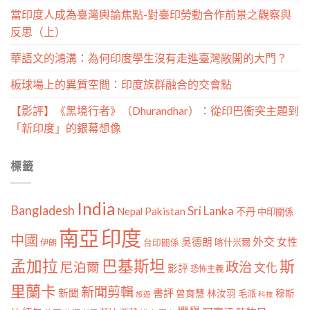
當印度人成為臺灣輿論焦點-對臺印勞動合作前景之觀察與
反思（上）
華語文的鴻溝：為何印度學生沒有走進臺灣敞開的大門？
板球場上的異質空間：印度族群融合的交會點
【影評】《黑境行者》（Dhurandhar）：從印巴衝突主題到
「新印度」的銀幕想像
標籤
India
Bangladesh
Sri Lanka
Pakistan
Nepal
不丹
中印關係
南亞
印度
中國
外交
女性
吳德朗
喀什米爾
伊朗
台印關係
孟加拉
巴基斯坦
斯
政治
尼泊爾
文化
影評
恐怖主義
里蘭卡
新聞剪輯
新聞
書評
曾育慧
林汝羽
穆斯
毛派
旅遊
科技