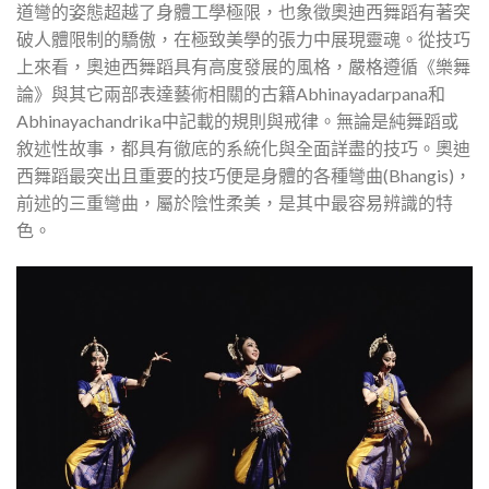
道彎的姿態超越了身體工學極限，也象徵奧迪西舞蹈有著突
破人體限制的驕傲，在極致美學的張力中展現靈魂。從技巧
上來看，奧迪西舞蹈具有高度發展的風格，嚴格遵循《樂舞
論》與其它兩部表達藝術相關的古籍Abhinayadarpana和
Abhinayachandrika中記載的規則與戒律。無論是純舞蹈或
敘述性故事，都具有徹底的系統化與全面詳盡的技巧。奧迪
西舞蹈最突出且重要的技巧便是身體的各種彎曲(Bhangis)，
前述的三重彎曲，屬於陰性柔美，是其中最容易辨識的特
色。