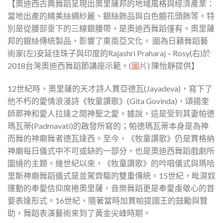
【奧迪西古典舞蹈呈現出奧里薩邦的地域風格與經濟產業：
當地出產的精美絲綢紗麗、銀絲飾品與白色髓花頭飾等。特
別是從腰部垂下的三線銀腰帶，是奧迪西舞蹈僅有。奧里薩
邦的銀絲傳統製品，影響了東南亞文化。 圖為日籍舞蹈藝
術家(左)安延佳珠子與印度的Rajashri Praharaj – Rosy(右)於
2018台灣奧迪西舞蹈節講座示範。(
圖片
) 陳怡靜提供】
12世紀時，奧里薩的天才詩人賈亞德瓦(Jayadeva)，寫下了
他不朽的愛情浪漫詩《牧童讚歌》(Gita Govinda)，頌揚奎
師那神和愛人拉達之間神聖之愛。據說，這是受到其妻帕德
瑪瓦蒂(Padmavati)的啟發所寫的；帕德瑪瓦蒂本身是為神
而舞的神廟舞者德瓦達西。至今，《牧童讚歌》仍是賈格納
神廟每日儀式中不可或缺的一部分，也是奧迪西舞蹈戲劇所
圍繞的主題。幾世紀以來，《牧童讚歌》的吟唱儀式與瑪哈
里斯神廟舞蹈儀式是並駕齊驅的雙重傳統。15世紀，毗濕奴
運動的奉愛信仰席捲奧里薩，音樂舞蹈更是奉愛虔敬心的首
要表達形式。16世紀，隨著當時加賈帕提國王的鼓勵與贊
助，舞蹈表演藝術來到了黃金尖峰時期。