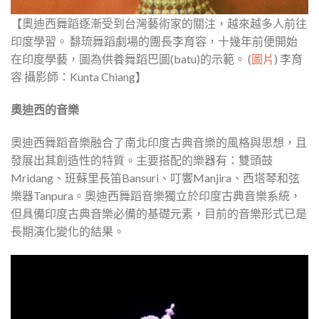
【奧迪西舞蹈逐漸受到台灣藝術家的關注，越來越多人前往
印度學習。 馡琉舞蹈劇場的團長李育容，十幾年前便開始
在印度學藝，圖為供養舞蹈巴圖(batu)的示範。 (
圖片
) 李育
容 攝影師：Kunta Chiang】
奧迪西的音樂
奧迪西舞蹈音樂融合了南北印度古典音樂的風格與思想，且
發展出其創造性的特質。主要搭配的樂器有：雙頭鼓
Mridang、班蘇里長笛Bansuri、叮響Manjira、西塔琴和弦
樂器Tanpura。奧迪西舞蹈音樂獨立於印度古典音樂系統，
但具備印度古典音樂必備的基礎元素，目前的音樂形式已是
長期演化變化的結果。