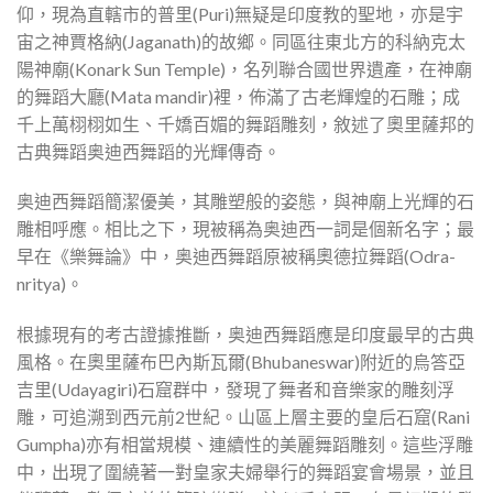
仰，現為直轄市的普里(Puri)無疑是印度教的聖地，亦是宇
宙之神賈格納(Jaganath)的故鄉。同區往東北方的科納克太
陽神廟(Konark Sun Temple)，名列聯合國世界遺產，在神廟
的舞蹈大廳(Mata mandir)裡，佈滿了古老輝煌的石雕；成
千上萬栩栩如生、千嬌百媚的舞蹈雕刻，敘述了奧里薩邦的
古典舞蹈奥迪西舞蹈的光輝傳奇。
奥迪西舞蹈簡潔優美，其雕塑般的姿態，與神廟上光輝的石
雕相呼應。相比之下，現被稱為奥迪西一詞是個新名字；最
早在《樂舞論》中，奥迪西舞蹈原被稱奧德拉舞蹈(Odra-
nritya)。
根據現有的考古證據推斷，奥迪西舞蹈應是印度最早的古典
風格。在奧里薩布巴內斯瓦爾(Bhubaneswar)附近的烏答亞
吉里(Udayagiri)石窟群中，發現了舞者和音樂家的雕刻浮
雕，可追溯到西元前2世紀。山區上層主要的皇后石窟(Rani
Gumpha)亦有相當規模、連續性的美麗舞蹈雕刻。這些浮雕
中，出現了圍繞著一對皇家夫婦舉行的舞蹈宴會場景，並且