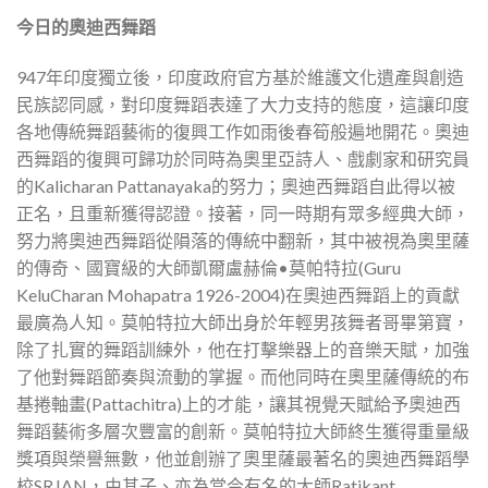
今日的奧迪西舞蹈
947年印度獨立後，印度政府官方基於維護文化遺產與創造
民族認同感，對印度舞蹈表達了大力支持的態度，這讓印度
各地傳統舞蹈藝術的復興工作如雨後春筍般遍地開花。奧迪
西舞蹈的復興可歸功於同時為奧里亞詩人、戲劇家和研究員
的Kalicharan Pattanayaka的努力；奧迪西舞蹈自此得以被
正名，且重新獲得認證。接著，同一時期有眾多經典大師，
努力將奧迪西舞蹈從隕落的傳統中翻新，其中被視為奧里薩
的傳奇、國寶級的大師凱爾盧赫倫•莫帕特拉(Guru
KeluCharan Mohapatra 1926-2004)在奧迪西舞蹈上的貢獻
最廣為人知。莫帕特拉大師出身於年輕男孩舞者哥畢第寶，
除了扎實的舞蹈訓練外，他在打擊樂器上的音樂天賦，加強
了他對舞蹈節奏與流動的掌握。而他同時在奧里薩傳統的布
基捲軸畫(Pattachitra)上的才能，讓其視覺天賦給予奧迪西
舞蹈藝術多層次豐富的創新。莫帕特拉大師終生獲得重量級
獎項與榮譽無數，他並創辦了奧里薩最著名的奧迪西舞蹈學
校SRJAN，由其子、亦為當今有名的大師Ratikant