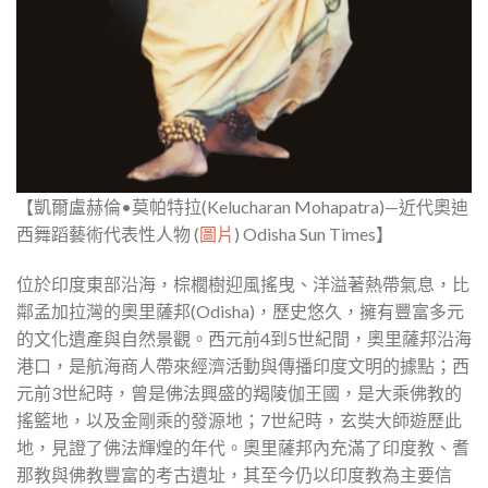
【凱爾盧赫倫•莫帕特拉(Kelucharan Mohapatra)—近代奧迪
西舞蹈藝術代表性人物 (
圖片
) Odisha Sun Times】
位於印度東部沿海，棕櫚樹迎風搖曳、洋溢著熱帶氣息，比
鄰孟加拉灣的奧里薩邦(Odisha)，歷史悠久，擁有豐富多元
的文化遺產與自然景觀。西元前4到5世紀間，奧里薩邦沿海
港口，是航海商人帶來經濟活動與傳播印度文明的據點；西
元前3世紀時，曾是佛法興盛的羯陵伽王國，是大乘佛教的
搖籃地，以及金剛乘的發源地；7世紀時，玄奘大師遊歷此
地，見證了佛法輝煌的年代。奧里薩邦內充滿了印度教、耆
那教與佛教豐富的考古遺址，其至今仍以印度教為主要信