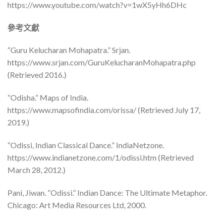
https://www.youtube.com/watch?v=1wX5yHh6DHc
參考文獻
“Guru Kelucharan Mohapatra.” Srjan.
https://www.srjan.com/GuruKelucharanMohapatra.php
(Retrieved 2016.)
“Odisha.” Maps of India.
https://www.mapsofindia.com/orissa/ (Retrieved July 17,
2019.)
“Odissi, Indian Classical Dance.” IndiaNetzone.
https://www.indianetzone.com/1/odissi.htm (Retrieved
March 28, 2012.)
Pani, Jiwan. “Odissi.” Indian Dance: The Ultimate Metaphor.
Chicago: Art Media Resources Ltd, 2000.