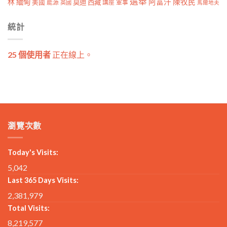
選舉
林
緬甸
阿富汗
陳牧民
莫迪
西藏
美國
能源
講座
軍事
英國
馬爾地夫
統計
25 個使用者
正在線上。
瀏覽次數
Today's Visits:
5,042
Last 365 Days Visits:
2,381,979
Total Visits:
8,219,577