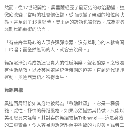
然而，從17世紀開始，奧里薩經歷了最惡劣的政治動盪，這
徹底改變了當時的社會價值觀，從而改變了舞蹈的地位與狀
態。甚至到了19世紀時，奧里薩的諺語也被修改，成為羞辱
諷刺舞蹈藝術的語言：
「有些許羞恥心的人頂多彈彈樂器、沒有羞恥心的人就會開
口吟唱；而全然無恥的人，就會去跳舞。」
舞蹈逐漸沉淪成為達官貴人的性感娛樂，聲名狼籍。之後還
有伊斯蘭教，以及英國殖民統治時期的迫害，直到近代復興
運動，奧迪西舞蹈才獲得重生。
舞蹈架構
奧迪西舞蹈恰如其分地被稱為「移動雕塑」，它是一種優
雅、感性、抒情的舞蹈風格，如果必須描述其特徵，只能以
美和恩典來詮釋。其討喜的舞蹈結構Tribhangi——這是身體
的三重彎曲，令人容易聯想起雕像中極致的力與美。舞者三