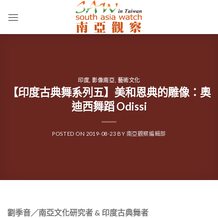
Skip
to
content
印度
,
影像南亞
,
藝術文化
【印度古典舞系列五】美和恩典的雕像：奧
迪西舞蹈 Odissi
POSTED ON
2019-08-23
BY
南亞觀察編輯部
劉季音／南亞文化研究者 & 印度古典舞者