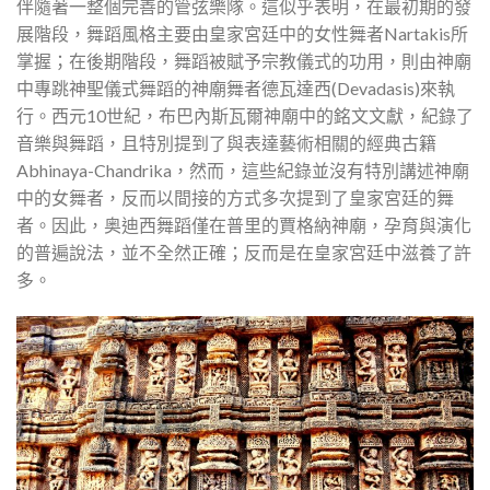
伴隨著一整個完善的管弦樂隊。這似乎表明，在最初期的發
展階段，舞蹈風格主要由皇家宮廷中的女性舞者Nartakis所
掌握；在後期階段，舞蹈被賦予宗教儀式的功用，則由神廟
中專跳神聖儀式舞蹈的神廟舞者德瓦達西(Devadasis)來執
行。西元10世紀，布巴內斯瓦爾神廟中的銘文文獻，紀錄了
音樂與舞蹈，且特別提到了與表達藝術相關的經典古籍
Abhinaya-Chandrika，然而，這些紀錄並沒有特別講述神廟
中的女舞者，反而以間接的方式多次提到了皇家宮廷的舞
者。因此，奥迪西舞蹈僅在普里的賈格納神廟，孕育與演化
的普遍說法，並不全然正確；反而是在皇家宮廷中滋養了許
多。