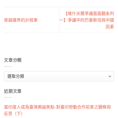
【喀什米爾爭議面面觀系列
穿越邊界的計程車
一】爭議中的巴基斯坦與中國
因素
文章分類
文
章
分
近期文章
類
當印度人成為臺灣輿論焦點-對臺印勞動合作前景之觀察與
反思（下）