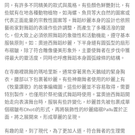
同，有許多不同精美的款式與風格。有些顏色鮮艷對比，有
些賦有在地各種動物植物，如海螺、魚貝等大自然的圖案或
代表正面能量的宗教性圖案等。舞蹈紗麗本身的設計也依照
藝術家對舞蹈的表達作些許調整，而產生了多種活潑的變
化，但大致上必須依照舞蹈的象徵性和活動機能，遵守基本
服裝原則。如：奧迪西舞蹈紗麗，下半身縫有圓弧型的扇形
布褶皺，除了符合雕像優美形象外，主要使舞者在步伐中獲
得最大的靈活度，同時也呼應舞蹈本身圓弧線條的結構。
在寺廟裡跳舞的瑪哈里斯，通常穿著黑色天鵝絨的緊身胸
衣，腰部以下包裹著紗麗。有些神廟舞者使用的紗麗上有
《牧童讚歌》的故事編織圖，這些紗麗並不容易取得，需要
特別製作，也僅用於祭祀儀式舞蹈時使用。當奧迪西舞蹈開
始走向表演舞台時，服裝有些許變化，紗麗首先被包裹成單
個褶皺布Dhoti的形式，再將裝飾性的紗麗縐褶Pallu置於正
面，將之展開來，形成華麗的呈現。
有趣的是，到了現代，為了更加人道，符合舞者的生理需