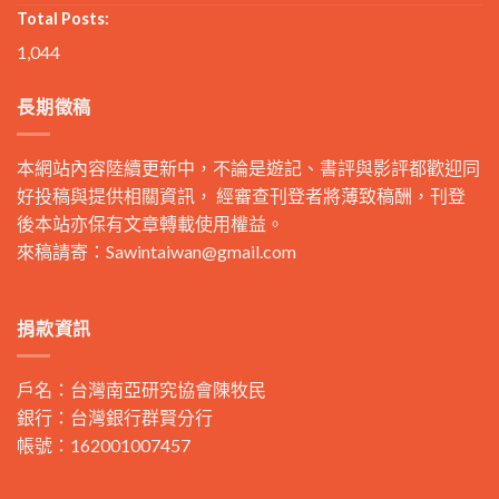
Total Posts:
1,044
長期徵稿
本網站內容陸續更新中，不論是遊記、書評與影評都歡迎同
好投稿與提供相關資訊， 經審查刊登者將薄致稿酬，刊登
後本站亦保有文章轉載使用權益。
來稿請寄：
Sawintaiwan@gmail.com
捐款資訊
戶名：台灣南亞研究協會陳牧民
銀行：台灣銀行群賢分行
帳號：162001007457