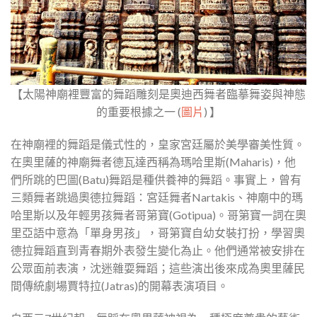
【太陽神廟裡豐富的舞蹈雕刻是奧迪西舞者臨摹舞姿與神態
的重要根據之一 (
圖片
) 】
在神廟裡的舞蹈是儀式性的，皇家宮廷屬於美學審美性質。
在奧里薩的神廟舞者德瓦達西稱為瑪哈里斯(Maharis)，他
們所跳的巴圖(Batu)舞蹈是種供養神的舞蹈。事實上，曾有
三類舞者跳過奧德拉舞蹈：宮廷舞者Nartakis、神廟中的瑪
哈里斯以及年輕男孩舞者哥第寶(Gotipua)。哥第寶一詞在奧
里亞語中意為「單身男孩」，哥第寶自幼女裝打扮，學習奧
德拉舞蹈直到青春期外表發生變化為止。他們通常被安排在
公眾面前表演，沈迷雜耍舞蹈；這些演出後來成為奧里薩民
間傳統劇場賈特拉(Jatras)的開幕表演項目。