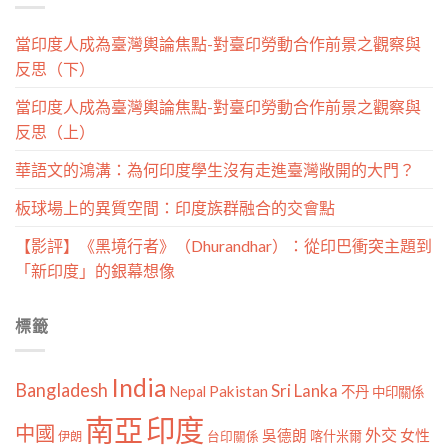
當印度人成為臺灣輿論焦點-對臺印勞動合作前景之觀察與
反思（下）
當印度人成為臺灣輿論焦點-對臺印勞動合作前景之觀察與
反思（上）
華語文的鴻溝：為何印度學生沒有走進臺灣敞開的大門？
板球場上的異質空間：印度族群融合的交會點
【影評】《黑境行者》（Dhurandhar）：從印巴衝突主題到
「新印度」的銀幕想像
標籤
India
Bangladesh
Sri Lanka
Pakistan
Nepal
不丹
中印關係
南亞
印度
中國
外交
女性
吳德朗
喀什米爾
伊朗
台印關係