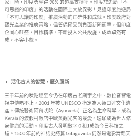
家」時，印度勇奪得 98% 的超高支持率。印度旅遊局「不
可思議的印度」的活動在國際上大放異彩！見證印度旅遊局
「不可思議的印度」推廣活動的正確性和成就。印度政府對
觀光產業的推廣策略，儘管偶爾受到負面新聞衝擊，但印度
企圖心旺盛，目標精準，不斷投入公共設施，成效卓然有
成，不容小覷。
活化古人的智慧，歷久彌新
三千年前的吠陀經至今仍在印度古老廟宇之中、數位音響電
視中傳唱不止，2001 年被 UNESCO 指定為人類口述文化遺
產。傳統醫術阿育吠陀（Ayurveda）正名為生命科學，成為
Kerala 的渡假村飯店中歐美觀光客的最愛。瑜珈成為世人修
身健康的活動。印度古人發明數字 0 和1成為今日科技之
鑰。1500 年前的神話史詩篇 Gitagovinta 仍然是電影舞蹈天