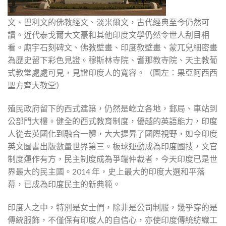
文、巴利文的佛教經文、淡米爾文，古代經典至今仍然可
讀。近代泰戈爾大文豪和其他印度文學仍然令世人刮目相
看。廟宇石刻碑文、佛教壁畫、印度教壁畫、蒙兀兒細密畫
為歷史留下彩色見證。穆斯林寺院、耆那教寺院、天主教葡
式教堂處處可見，見證印度人的寬容。（圖左：果亞阿西西
聖方齊大教堂）
殖民政府留下的西式建築，仍然是屹立各地，郵局、車站到
公部門大樓。健全的西式教育制度，優越的英語能力，印度
人從去英國化到融合一體，大大提昇了國際視野，如今印度
英文圖書出版數量世界第三。板球運動成為印度國技，文官
制度運作有方，民主制度成為爭端仲裁者，今天印度已是世
界最大的民主國。2014 年，史上最大的印度大選和平落
幕，已成為印度民主的新典範。
印度人之中，特別是女士們，除非是公司制服，幾乎穿的是
傳統服飾，不僅保有印度人的自信心，亦使印度傳統紡織工