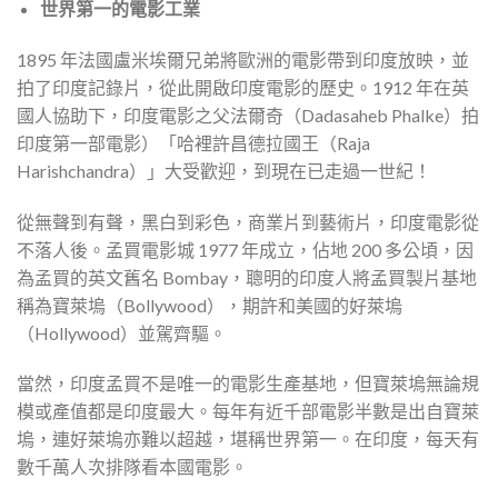
世界第一的電影工業
1895 年法國盧米埃爾兄弟將歐洲的電影帶到印度放映，並
拍了印度記錄片，從此開啟印度電影的歷史。1912 年在英
國人協助下，印度電影之父法爾奇（Dadasaheb Phalke）拍
印度第一部電影）「哈裡許昌德拉國王（Raja
Harishchandra）」大受歡迎，到現在已走過一世紀！
從無聲到有聲，黑白到彩色，商業片到藝術片，印度電影從
不落人後。孟買電影城 1977 年成立，佔地 200 多公頃，因
為孟買的英文舊名 Bombay，聰明的印度人將孟買製片基地
稱為寶萊塢（Bollywood），期許和美國的好萊塢
（Hollywood）並駕齊驅。
當然，印度孟買不是唯一的電影生產基地，但寶萊塢無論規
模或產值都是印度最大。每年有近千部電影半數是出自寶萊
塢，連好萊塢亦難以超越，堪稱世界第一。在印度，每天有
數千萬人次排隊看本國電影。