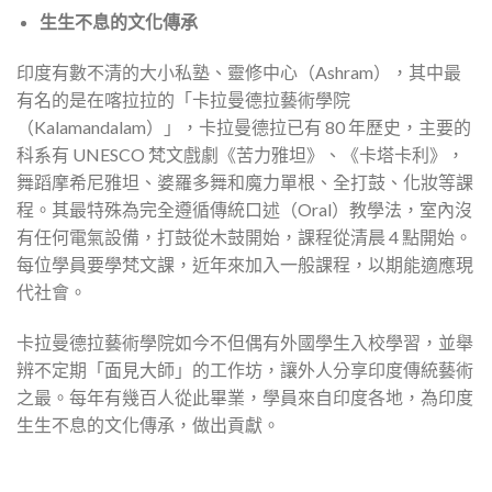
生生不息的文化傳承
印度有數不清的大小私塾、靈修中心（Ashram），其中最
有名的是在喀拉拉的「卡拉曼德拉藝術學院
（Kalamandalam）」，卡拉曼德拉已有 80 年歷史，主要的
科系有 UNESCO 梵文戲劇《苦力雅坦》、《卡塔卡利》，
舞蹈摩希尼雅坦、婆羅多舞和魔力單根、全打鼓、化妝等課
程。其最特殊為完全遵循傳統口述（Oral）教學法，室內沒
有任何電氣設備，打鼓從木鼓開始，課程從清晨 4 點開始。
每位學員要學梵文課，近年來加入一般課程，以期能適應現
代社會。
卡拉曼德拉藝術學院如今不但偶有外國學生入校學習，並舉
辨不定期「面見大師」的工作坊，讓外人分享印度傳統藝術
之最。每年有幾百人從此畢業，學員來自印度各地，為印度
生生不息的文化傳承，做出貢獻。