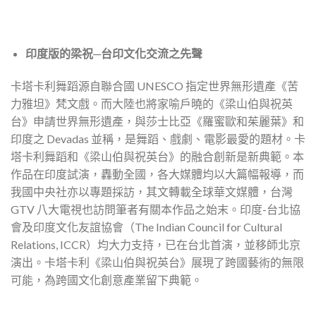
印度版的梁祝─台印文化交流之先聲
卡塔卡利舞蹈源自聯合國 UNESCO 指定世界無形遺產《苦
力雅坦》梵文戲。而大陸也將家喻戶曉的《梁山伯與祝英
台》申請世界無形遺產，與莎士比亞《羅蜜歐和茱麗葉》和
印度之 Devadas 並稱，是舞蹈、戲劇、電影最愛的題材。卡
塔卡利舞蹈和《梁山伯與祝英台》的融合創新是新典範。本
作品在印度試演，轟動全國，各大媒體均以大篇幅報導，而
我國中央社亦以專題採訪，其文轉載全球華文媒體，台灣
GTV 八大電視也訪問筆者有關本作品之始末。印度-台北協
會及印度文化友誼協會（The Indian Council for Cultural
Relations, ICCR）均大力支持，已在台北首演，並移師北京
演出。卡塔卡利《梁山伯與祝英台》展現了跨國藝術的無限
可能，為跨國文化創意產業留下典範。