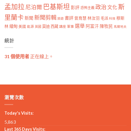
孟加拉
巴基斯坦
斯
政治
尼泊爾
文化
影評
恐怖主義
里蘭卡
新聞剪輯
新聞
書評
曾育慧
林汝羽
穆斯
毛派
旅遊
科技
選舉
林
緬甸
阿富汗
陳牧民
莫迪
西藏
美國
能源
講座
軍事
英國
馬爾地夫
統計
31 個使用者
正在線上。
瀏覽次數
Today's Visits:
5,863
Last 365 Days Visits: