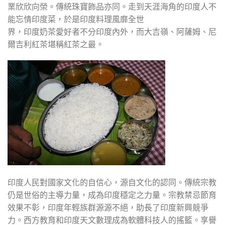
業欣欣向榮。傳統珠寶飾品亦同。走到天涯海角的印度人不
能忘情印度菜，於是印度料理風靡全世
界，印度奶茶愛好者不分印度內外，而大吉嶺、阿薩姆、尼
爾吉利紅茶堪稱紅茶之最。
印度人民對國家文化的自信心，源自文化的認同。傳統宗教
仍是世俗的主導力量，成為印度穩定之力量。宗教禁忌節育
效果不彰，印度年輕族群源源不絕，助長了印度新興競爭
力。西方教育和印度天文數理成為軟體科技人的搖籃。享譽