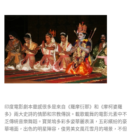
印度電影劇本靈感很多是來自《羅摩衍那》和《摩柯婆羅
多》兩大史詩的情節和宗教傳說。載歌載舞的電影元素中不
乏傳統音樂舞蹈。寶萊塢多彩多姿華麗表演，五彩繽紛的豪
華場面，出色的明星陣容，俊男美女風花雪月的場景，不但