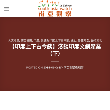
Skip
to
content
人文地景
,
南亞書田
,
印度
,
吳德朗印度上下古今談
,
國別
,
影像南亞
,
藝術文化
【印度上下古今談】淺談印度文創產業
（下）
POSTED ON
2014-06-06
BY
南亞觀察編輯部