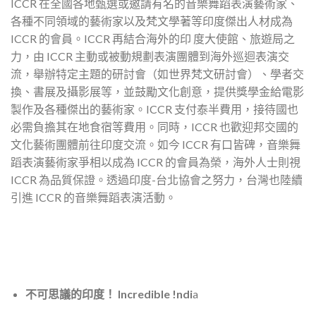
ICCR 在全國各地甄選或邀請有名的音樂舞蹈表演藝術家、
各種不同領域的藝術家以及梵文學著等印度傑出人材成為
ICCR 的會員。ICCR 再結合海外的印 度大使館、旅遊局之
力，由 ICCR 主動或被動規劃表演團體到海外巡迴表演交
流，舉辦特定主題的研討會（如世界梵文研討會）、學者交
換、書展及攝影展等，並鼓勵文化創意，提供獎學金給電影
製作及各種傑出的藝術家。ICCR 支付泰半費用，接待國也
必需負擔其在地食宿等費用。同時，ICCR 也歡迎邦交國的
文化藝術團體前往印度交流。如今 ICCR 有口皆碑，音樂舞
蹈表演藝術家爭相以成為 ICCR 的會員為榮，海外人士則視
ICCR 為品質保證。透過印度-台北協會之努力，台灣也陸續
引進 ICCR 的音樂舞蹈表演活動。
不可思議的印度！ Incredible !ndi
a