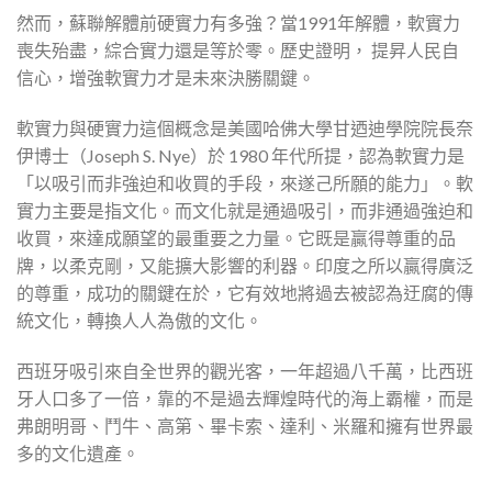
然而，蘇聯解體前硬實力有多強？當1991年解體，軟實力
喪失殆盡，綜合實力還是等於零。歷史證明， 提昇人民自
信心，增強軟實力才是未來決勝關鍵。
軟實力與硬實力這個概念是美國哈佛大學甘迺迪學院院長奈
伊博士（Joseph S. Nye）於 1980 年代所提，認為軟實力是
「以吸引而非強迫和收買的手段，來遂己所願的能力」。軟
實力主要是指文化。而文化就是通過吸引，而非通過強迫和
收買，來達成願望的最重要之力量。它既是贏得尊重的品
牌，以柔克剛，又能擴大影響的利器。印度之所以贏得廣泛
的尊重，成功的關鍵在於，它有效地將過去被認為迂腐的傳
統文化，轉換人人為傲的文化。
西班牙吸引來自全世界的觀光客，一年超過八千萬，比西班
牙人口多了一倍，靠的不是過去輝煌時代的海上霸權，而是
弗朗明哥、鬥牛、高第、畢卡索、達利、米羅和擁有世界最
多的文化遺產。