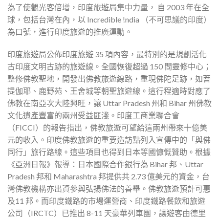
為了使觀光客倍增，印度旅遊局集中力量， 自 2003 年在全
球，包括台灣在內，以 Incredible !ndia （不可思議的印度）
為口號，進行印度旅遊的推廣運動。
印度旅遊局公佈印度旅遊 35 項內容，最特別的是規劃活化
古印度文明古跡的旅遊線。全國恢復超過 150 間靈修中心；
整修佛教聖地，開發出佛教旅遊線路，重現佛陀足跡，如菩
提伽耶、鹿野苑、王舍城等朝聖旅遊線。這行程適時對應了
佛教在南亞次大陸興旺，讓 Uttar Pradesh 州和 Bihar 州佛教
文化遺產豐富的兩州受益匪淺。印度工商業聯合會
（FICCI）的報告指出，佛教旅遊可望給這兩州帶來十億美
元的收入。印度佛教旅遊的重要造訪點列入宣傳中的「與佛
同行」旅行路線。這些項目也得到日本等國慷慨贊助。根據
《亞洲日報》報導：日本國際合作銀行為 Bihar 邦、Uttar
Pradesh 邦和 Maharashtra 邦提供共 2.73 億美元的資金，台
灣佛教機構亦出資參與弘揚佛法的善舉。佛教旅遊預計可惠
及11 邦。而印度鐵路的市場運營商、印度鐵路餐飲和旅遊
公司（IRCTC）已推出 8-11 天豪華列車團，讓遊客由德里