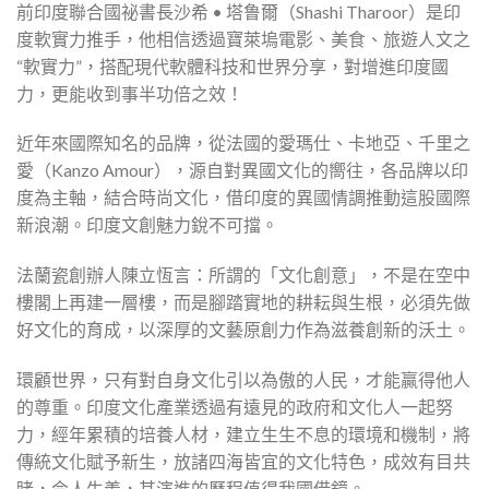
前印度聯合國祕書長沙希 • 塔鲁爾（Shashi Tharoor）是印
度軟實力推手，他相信透過寶萊塢電影、美食、旅遊人文之
“軟實力”，搭配現代軟體科技和世界分享，對增進印度國
力，更能收到事半功倍之效！
近年來國際知名的品牌，從法國的愛瑪仕、卡地亞、千里之
愛（Kanzo Amour），源自對異國文化的嚮往，各品牌以印
度為主軸，結合時尚文化，借印度的異國情調推動這股國際
新浪潮。印度文創魅力銳不可擋。
法蘭瓷創辦人陳立恆言：所謂的「文化創意」，不是在空中
樓閣上再建一層樓，而是腳踏實地的耕耘與生根，必須先做
好文化的育成，以深厚的文藝原創力作為滋養創新的沃土。
環顧世界，只有對自身文化引以為傲的人民，才能贏得他人
的尊重。印度文化產業透過有遠見的政府和文化人一起努
力，經年累積的培養人材，建立生生不息的環境和機制，將
傳統文化賦予新生，放諸四海皆宜的文化特色，成效有目共
睹，令人生羨，其演進的歷程值得我國借鏡。