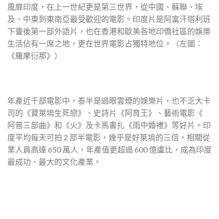
風靡印度，在上一世紀更是第三世界，從中國、蘇聯、埃
及、中東到東南亞最受歡迎的電影。印度片是阿富汗塔利班
下臺後第一部外語片，也在香港和歐美各地印僑社區的娛樂
生活佔有一席之地，更在世界電影占獨特地位。（左圖：
《羅摩衍那》）
年產近千部電影中，泰半是過眼雲煙的娛樂片，也不乏大卡
司的《寶萊塢生死戀》、史詩片《阿育王》、藝術電影《
阿普三部曲》和《火》及卡馬書扎《雨中婚禮》等好片。印
度平均每天可拍 2 部半電影，幾乎是好萊塢的三倍，相關從
業人員高達 650 萬人，年產值更超過 600 億盧比，成為印度
最成功、最大的文化產業。