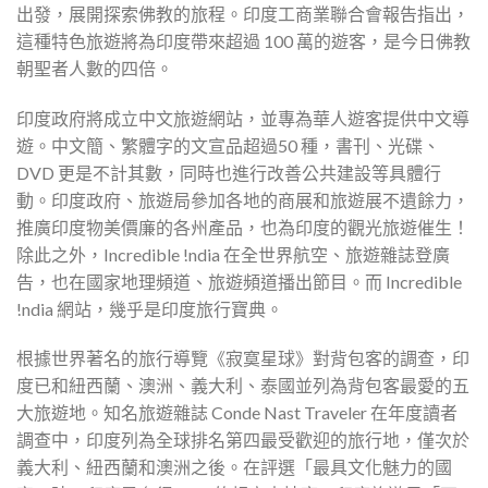
出發，展開探索佛教的旅程。印度工商業聯合會報告指出，
這種特色旅遊將為印度帶來超過 100 萬的遊客，是今日佛教
朝聖者人數的四倍。
印度政府將成立中文旅遊網站，並專為華人遊客提供中文導
遊。中文簡、繁體字的文宣品超過50 種，書刊、光碟、
DVD 更是不計其數，同時也進行改善公共建設等具體行
動。印度政府、旅遊局參加各地的商展和旅遊展不遺餘力，
推廣印度物美價廉的各州產品，也為印度的觀光旅遊催生！
除此之外，Incredible !ndia 在全世界航空、旅遊雜誌登廣
告，也在國家地理頻道、旅遊頻道播出節目。而 Incredible
!ndia 網站，幾乎是印度旅行寶典。
根據世界著名的旅行導覽《寂寞星球》對背包客的調查，印
度已和紐西蘭、澳洲、義大利、泰國並列為背包客最愛的五
大旅遊地。知名旅遊雜誌 Conde Nast Traveler 在年度讀者
調查中，印度列為全球排名第四最受歡迎的旅行地，僅次於
義大利、紐西蘭和澳洲之後。在評選「最具文化魅力的國