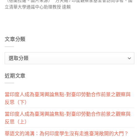
（德蘭拉薩。圖片來源） 方天賜 / 印度觀察家基金會訪問學者、國
立清華大學通識中心助理教授 達賴
文章分類
文
章
分
近期文章
類
當印度人成為臺灣輿論焦點-對臺印勞動合作前景之觀察與
反思（下）
當印度人成為臺灣輿論焦點-對臺印勞動合作前景之觀察與
反思（上）
華語文的鴻溝：為何印度學生沒有走進臺灣敞開的大門？