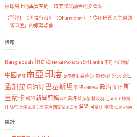
板球場上的異質空間：印度族群融合的交會點
【影評】《黑境行者》（Dhurandhar）：從印巴衝突主題到
「新印度」的銀幕想像
標籤
India
Bangladesh
Sri Lanka
Pakistan
Nepal
不丹
中印關係
南亞
印度
中國
外交
女性
吳德朗
喀什米爾
伊朗
台印關係
孟加拉
巴基斯坦
斯
政治
尼泊爾
文化
影評
恐怖主義
里蘭卡
新聞剪輯
新聞
書評
曾育慧
林汝羽
穆斯
毛派
旅遊
科技
選舉
林
緬甸
阿富汗
陳牧民
莫迪
西藏
美國
能源
講座
軍事
英國
馬爾地夫
統計