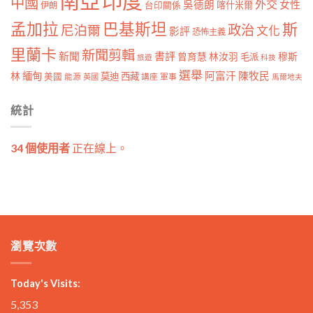
南亞
印度
中國
外交
女性
吳德朗
喀什米爾
伊朗
台印關係
孟加拉
巴基斯坦
斯
政治
尼泊爾
文化
影評
恐怖主義
里蘭卡
新聞剪輯
新聞
書評
曾育慧
林汝羽
穆斯
毛派
旅遊
科技
選舉
林
緬甸
阿富汗
陳牧民
莫迪
西藏
美國
能源
講座
軍事
英國
馬爾地夫
統計
34 個使用者
正在線上。
瀏覽次數
Today's Visits:
5,353