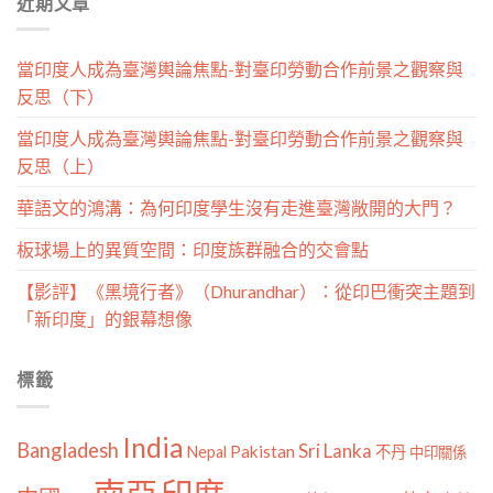
近期文章
類
當印度人成為臺灣輿論焦點-對臺印勞動合作前景之觀察與
反思（下）
當印度人成為臺灣輿論焦點-對臺印勞動合作前景之觀察與
反思（上）
華語文的鴻溝：為何印度學生沒有走進臺灣敞開的大門？
板球場上的異質空間：印度族群融合的交會點
【影評】《黑境行者》（Dhurandhar）：從印巴衝突主題到
「新印度」的銀幕想像
標籤
India
Bangladesh
Sri Lanka
Pakistan
Nepal
不丹
中印關係