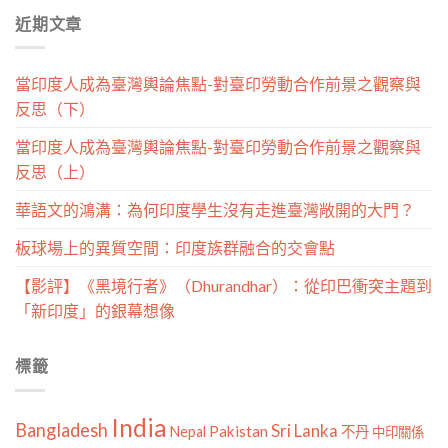
分
近期文章
類
當印度人成為臺灣輿論焦點-對臺印勞動合作前景之觀察與
反思（下）
當印度人成為臺灣輿論焦點-對臺印勞動合作前景之觀察與
反思（上）
華語文的鴻溝：為何印度學生沒有走進臺灣敞開的大門？
板球場上的異質空間：印度族群融合的交會點
【影評】《黑境行者》（Dhurandhar）：從印巴衝突主題到
「新印度」的銀幕想像
標籤
India
Bangladesh
Sri Lanka
Pakistan
Nepal
不丹
中印關係