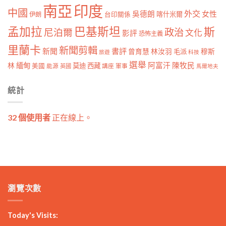
南亞
印度
中國
外交
女性
吳德朗
喀什米爾
伊朗
台印關係
孟加拉
巴基斯坦
斯
政治
尼泊爾
文化
影評
恐怖主義
里蘭卡
新聞剪輯
新聞
書評
曾育慧
林汝羽
穆斯
毛派
旅遊
科技
選舉
林
緬甸
阿富汗
陳牧民
莫迪
西藏
美國
能源
講座
軍事
英國
馬爾地夫
統計
32 個使用者
正在線上。
瀏覽次數
Today's Visits: