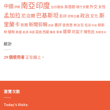
南亞
印度
中國
外交
女性
吳德朗
喀什米爾
伊朗
台印關係
孟加拉
巴基斯坦
斯
政治
尼泊爾
文化
影評
恐怖主義
里蘭卡
新聞剪輯
新聞
書評
曾育慧
林汝羽
穆斯
毛派
旅遊
科技
選舉
林
緬甸
阿富汗
陳牧民
莫迪
西藏
美國
能源
講座
軍事
英國
馬爾地夫
統計
29 個使用者
正在線上。
瀏覽次數
Today's Visits: