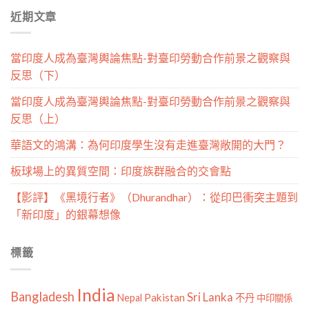
分
近期文章
類
當印度人成為臺灣輿論焦點-對臺印勞動合作前景之觀察與
反思（下）
當印度人成為臺灣輿論焦點-對臺印勞動合作前景之觀察與
反思（上）
華語文的鴻溝：為何印度學生沒有走進臺灣敞開的大門？
板球場上的異質空間：印度族群融合的交會點
【影評】《黑境行者》（Dhurandhar）：從印巴衝突主題到
「新印度」的銀幕想像
標籤
India
Bangladesh
Sri Lanka
Pakistan
Nepal
不丹
中印關係