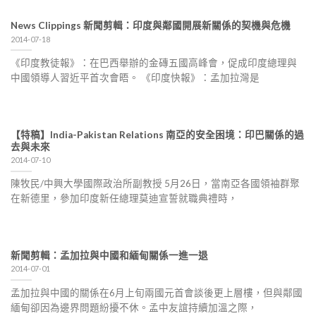
News Clippings 新聞剪輯：印度與鄰國開展新關係的契機與危機
2014-07-18
《印度教徒報》：在巴西舉辦的金磚五國高峰會，促成印度總理與
中國領導人習近平首次會晤。 《印度快報》：孟加拉灣是
【特稿】India-Pakistan Relations 南亞的安全困境：印巴關係的過
去與未來
2014-07-10
陳牧民/中興大學國際政治所副教授 5月26日，當南亞各國領袖群聚
在新德里，參加印度新任總理莫迪宣誓就職典禮時，
新聞剪輯：孟加拉與中國和緬甸關係一進一退
2014-07-01
孟加拉與中國的關係在6月上旬兩國元首會談後更上層樓，但與鄰國
緬甸卻因為邊界問題紛擾不休。孟中友誼持續加溫之際，