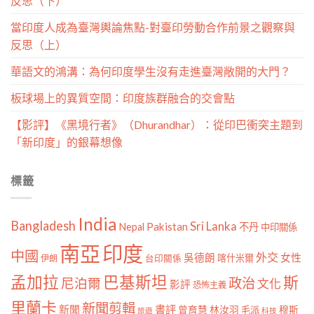
反思（下）
當印度人成為臺灣輿論焦點-對臺印勞動合作前景之觀察與
反思（上）
華語文的鴻溝：為何印度學生沒有走進臺灣敞開的大門？
板球場上的異質空間：印度族群融合的交會點
【影評】《黑境行者》（Dhurandhar）：從印巴衝突主題到
「新印度」的銀幕想像
標籤
India
Bangladesh
Sri Lanka
Pakistan
Nepal
不丹
中印關係
南亞
印度
中國
外交
女性
吳德朗
喀什米爾
伊朗
台印關係
孟加拉
巴基斯坦
斯
政治
尼泊爾
文化
影評
恐怖主義
里蘭卡
新聞剪輯
新聞
書評
曾育慧
林汝羽
穆斯
毛派
旅遊
科技