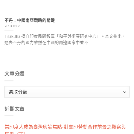
不丹：中國南亞戰略的關鍵
2013-08-23
Tilak Jha 摘自印度民間智庫「和平與衝突研究中心」。本文指出，
過去不丹的國力雖然在中國的周邊國家中並不
文章分類
文
章
分
近期文章
類
當印度人成為臺灣輿論焦點-對臺印勞動合作前景之觀察與