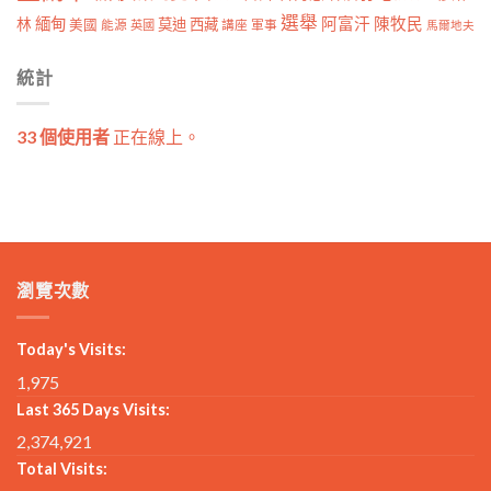
選舉
林
緬甸
阿富汗
陳牧民
莫迪
西藏
美國
能源
講座
軍事
英國
馬爾地夫
統計
33 個使用者
正在線上。
瀏覽次數
Today's Visits:
1,975
Last 365 Days Visits:
2,374,921
Total Visits: