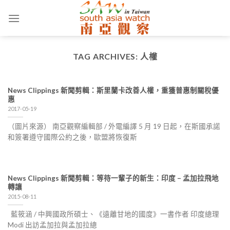
Skip
to
content
TAG ARCHIVES:
人權
News Clippings 新聞剪輯：斯里蘭卡改善人權，重獲普惠制關稅優
惠
2017-05-19
（圖片來源） 南亞觀察編輯部 / 外電編譯 5 月 19 日起，在斯國承諾
和簽署遵守國際公約之後，歐盟將恢復斯
News Clippings 新聞剪輯：等待一輩子的新生：印度 – 孟加拉飛地
轉讓
2015-08-11
藍筱涵 / 中興國政所碩士、《遠離甘地的國度》一書作者 印度總理
Modi 出訪孟加拉與孟加拉總