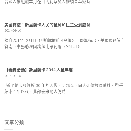
合國人權組織本月在日內瓦草擬人權調查草案時
美國特使：斯里蘭卡人民的權利和民主受到威脅
2014-02-10
摘自2014年2月1日伊斯蘭報紙《島嶼》。報導指出，美國國務院主
管南亞事務助理國務卿比思瓦爾（Nisha De
【義賣活動】斯里蘭卡 2014 人權年曆
2014-01-06
斯里蘭卡歷經近 30 年的內戰，北部泰米爾人死傷數以萬計。戰爭
結束 4 年以來，北部泰米爾人仍然
文章分類