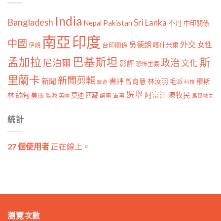
India
Bangladesh
Sri Lanka
Pakistan
Nepal
不丹
中印關係
南亞
印度
中國
外交
女性
吳德朗
喀什米爾
伊朗
台印關係
孟加拉
巴基斯坦
斯
政治
尼泊爾
文化
影評
恐怖主義
里蘭卡
新聞剪輯
新聞
書評
曾育慧
林汝羽
穆斯
毛派
旅遊
科技
選舉
林
緬甸
阿富汗
陳牧民
莫迪
西藏
美國
能源
講座
軍事
英國
馬爾地夫
統計
27 個使用者
正在線上。
瀏覽次數