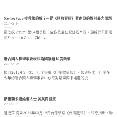
Saving Face 拯救誰的臉？─ 從《拯救容顏》看南亞的性別暴力問題
2014-06-24
鄭欣娓 2012年第84屆奧斯卡金像獎最佳紀錄短片獎，頒給巴基斯坦
的Sharmeen Obaid-Chinoy
聯合國人權理事會表決斯國議題 印度棄權
2014-04-09
摘自2013年3月31日印度報紙《印度教徒報》。報導指出，印度在
今年的聯合國人權理事會中放棄對斯里蘭卡議題的投
斯里蘭卡逮維權人士 美英同譴責
2014-03-21
范捷茵 摘自2014年03月19日台灣網路《台灣醒報》。報導指出，聯