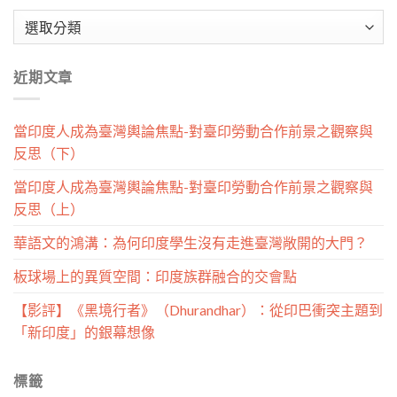
文
章
分
近期文章
類
當印度人成為臺灣輿論焦點-對臺印勞動合作前景之觀察與
反思（下）
當印度人成為臺灣輿論焦點-對臺印勞動合作前景之觀察與
反思（上）
華語文的鴻溝：為何印度學生沒有走進臺灣敞開的大門？
板球場上的異質空間：印度族群融合的交會點
【影評】《黑境行者》（Dhurandhar）：從印巴衝突主題到
「新印度」的銀幕想像
標籤