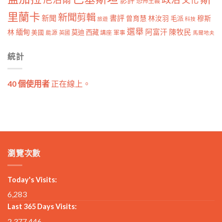
影評
恐怖主義
里蘭卡
新聞剪輯
新聞
書評
曾育慧
林汝羽
穆斯
毛派
旅遊
科技
選舉
林
緬甸
阿富汗
陳牧民
莫迪
西藏
美國
能源
講座
軍事
英國
馬爾地夫
統計
40 個使用者
正在線上。
瀏覽次數
Today's Visits:
6,283
Last 365 Days Visits:
2,377,446