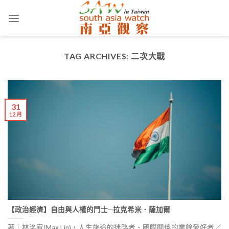
Skip
to
content
TAG ARCHIVES:
二次大戰
31
12 月
【政治經濟】自由與人權的鬥士─拉克希米．薩加爾
著｜林洺宥(Max Lin)，人生旅途的迷路者、國際關係的業餘愛好者／