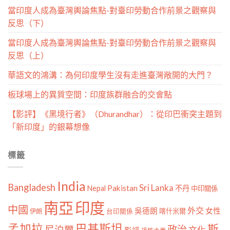
當印度人成為臺灣輿論焦點-對臺印勞動合作前景之觀察與
反思（下）
當印度人成為臺灣輿論焦點-對臺印勞動合作前景之觀察與
反思（上）
華語文的鴻溝：為何印度學生沒有走進臺灣敞開的大門？
板球場上的異質空間：印度族群融合的交會點
【影評】《黑境行者》（Dhurandhar）：從印巴衝突主題到
「新印度」的銀幕想像
標籤
India
Bangladesh
Sri Lanka
Pakistan
Nepal
不丹
中印關係
南亞
印度
中國
外交
女性
吳德朗
喀什米爾
伊朗
台印關係
孟加拉
巴基斯坦
斯
政治
尼泊爾
文化