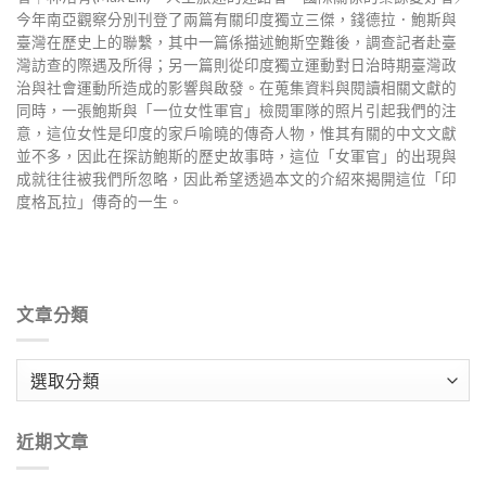
今年南亞觀察分別刊登了兩篇有關印度獨立三傑，錢德拉．鮑斯與
臺灣在歷史上的聯繫，其中一篇係描述鮑斯空難後，調查記者赴臺
灣訪查的際遇及所得；另一篇則從印度獨立運動對日治時期臺灣政
治與社會運動所造成的影響與啟發。在蒐集資料與閱讀相關文獻的
同時，一張鮑斯與「一位女性軍官」檢閱軍隊的照片引起我們的注
意，這位女性是印度的家戶喻曉的傳奇人物，惟其有關的中文文獻
並不多，因此在探訪鮑斯的歷史故事時，這位「女軍官」的出現與
成就往往被我們所忽略，因此希望透過本文的介紹來揭開這位「印
度格瓦拉」傳奇的一生。
文章分類
文
章
分
近期文章
類