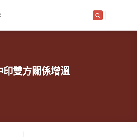
隊
三日， 中印雙方關係增溫