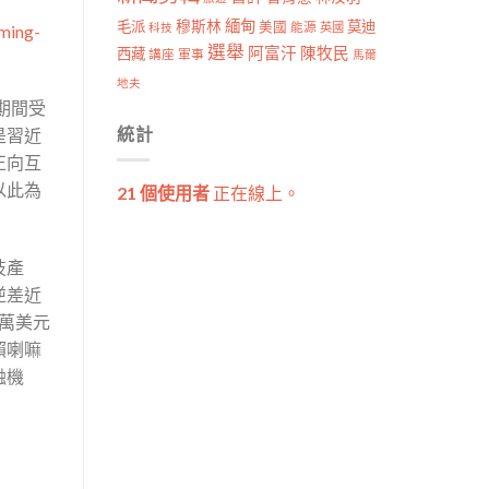
穆斯林
緬甸
毛派
莫迪
美國
能源
科技
英國
ming-
選舉
阿富汗
陳牧民
西藏
講座
軍事
馬爾
地夫
期間受
統計
是習近
正向互
以此為
21 個使用者
正在線上。
技產
逆差近
0萬美元
賴喇嘛
融機