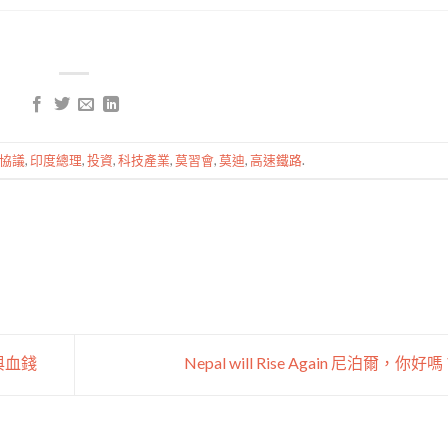
協議
,
印度總理
,
投資
,
科技產業
,
莫習會
,
莫迪
,
高速鐵路
.
刑與血錢
Nepal will Rise Again 尼泊爾，你好