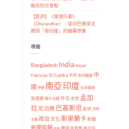
融合的交會點
【影評】《黑境行者》
（Dhurandhar）：從印巴衝突主
題到「新印度」的銀幕想像
標籤
India
Bangladesh
Nepal
中
Sri Lanka
Pakistan
不丹
中印關係
南亞
印度
國
伊朗
台印關係
孟加
外交
女性
吳德朗
喀什米爾
拉
巴基斯坦
尼泊爾
影評
恐怖
斯里蘭卡
政治
文化
新聞
主義
新聞剪輯
書評
曾育慧
林汝羽
旅遊