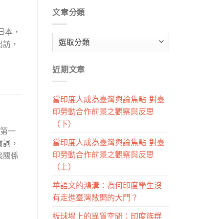
文章分類
日本，
文
出訪，
章
分
近期文章
類
當印度人成為臺灣輿論焦點-對臺
印勞動合作前景之觀察與反思
（下）
後第一
當印度人成為臺灣輿論焦點-對臺
賀詞，
印勞動合作前景之觀察與反思
淡關係
（上）
華語文的鴻溝：為何印度學生沒
有走進臺灣敞開的大門？
板球場上的異質空間：印度族群