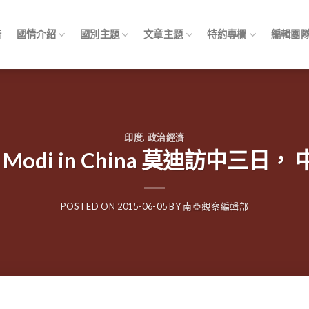
告
國情介紹
國別主題
文章主題
特約專欄
編輯團
印度
,
政治經濟
ngs: Modi in China 莫迪訪中
POSTED ON
2015-06-05
BY
南亞觀察編輯部