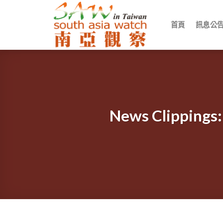
Skip
to
首頁
訊息公
content
News Clippi