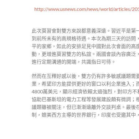
http://www.usnews.com/news/world/articles/20
此次莫習會對雙方來說都意義深遠。習近平是第一位
到前所未有的高規格待遇。本次為期三天的訪問
平的家鄉，如此的安排足見中國對此次會面的高
動，更增進莫習雙方的私誼。兩國會談內容廣泛
進行定期溝通的開端，共識指日可待。
然而在互釋好感以後，雙方仍有許多敏感議題需
業，希望印方能提供更好的窗口以利企業進入；
4800萬美元，顯示經濟依賴太過強烈，對印方不
協助巴基斯坦的電力工程等發展建設頗有微詞；
議題雖被關注，但已漸漸遠離外交談判桌。最後
制，媲美西方主導的世界銀行，印度也受邀其中