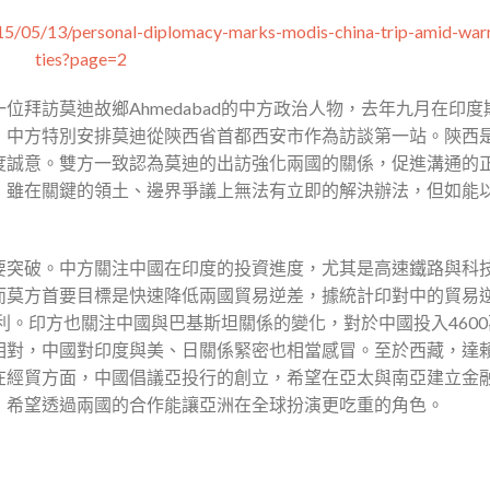
15/05/13/personal-diplomacy-marks-modis-china-trip-amid-war
ties?page=2
拜訪莫迪故鄉Ahmedabad的中方政治人物，去年九月在印度
，中方特別安排莫迪從陝西省首都西安市作為訪談第一站。陝西
度誠意。雙方一致認為莫迪的出訪強化兩國的關係，促進溝通的
，雖在關鍵的領土、邊界爭議上無法有立即的解決辦法，但如能
要突破。中方關注中國在印度的投資進度，尤其是高速鐵路與科
而莫方首要目標是快速降低兩國貿易逆差，據統計印對中的貿易
利。印方也關注中國與巴基斯坦關係的變化，對於中國投入460
相對，中國對印度與美、日關係緊密也相當感冒。至於西藏，達
在經貿方面，中國倡議亞投行的創立，希望在亞太與南亞建立金
，希望透過兩國的合作能讓亞洲在全球扮演更吃重的角色。