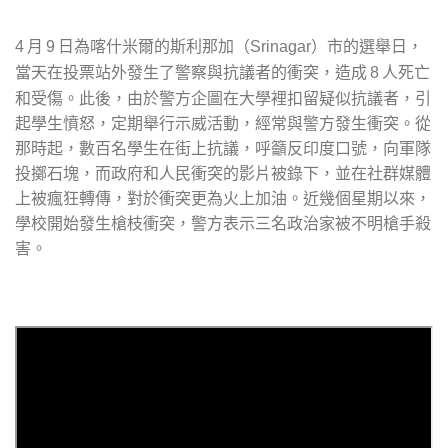
月
日為喀什米爾的斯利那加（
）市的選舉日，
4
9
Srinagar
當天在投票站外發生了警察與抗議者的衝突，造成
人死亡
8
和受傷。此後，由於警方企圖在大學裡扣留疑似抗議者，引
起學生憤怒，定期舉行示威活動，經常與警方發生衝突。從
那時起，數百名學生在街上抗議，呼籲反印度口號，向軍隊
投擲石塊，而政府和人民衝突的影片被錄下，並在社群媒體
上被瘋狂轉傳，對於衝突更為火上加油。近幾個星期以來，
學校開始發生槍枝衝突，警方表示三名政治家被不明槍手殺
害。