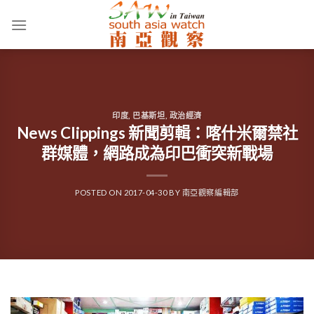
Skip
to
content
印度
,
巴基斯坦
,
政治經濟
News Clippings 新聞剪輯：喀什米爾禁社
群媒體，網路成為印巴衝突新戰場
POSTED ON
2017-04-30
BY
南亞觀察編輯部