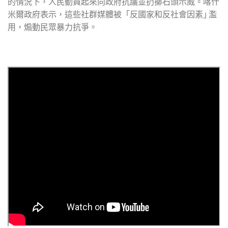
的情況下，人民動員起來向政府抗議並扔擲石頭示威。喀什
米爾政府表示，這些社群媒體被「反國家和反社會因素｣ 濫
用，煽動民眾暴力抗爭。