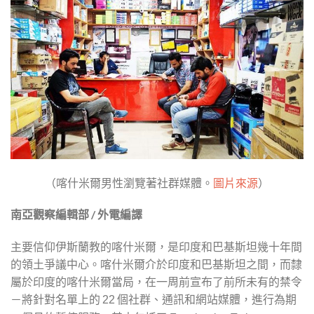
（喀什米爾男性瀏覽著社群媒體。
圖片來源
）
南亞觀察編輯部 / 外電編譯
主要信仰伊斯蘭教的喀什米爾，是印度和巴基斯坦幾十年間
的領土爭議中心。喀什米爾介於印度和巴基斯坦之間，而隸
屬於印度的喀什米爾當局，在一周前宣布了前所未有的禁令
－將針對名單上的
個社群、通訊和網站媒體，進行為期
22