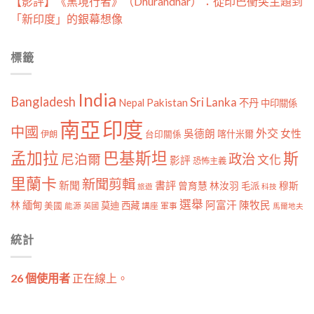
【影評】《黑境行者》（Dhurandhar）：從印巴衝突主題到
「新印度」的銀幕想像
標籤
India
Bangladesh
Sri Lanka
Pakistan
Nepal
不丹
中印關係
南亞
印度
中國
外交
女性
吳德朗
喀什米爾
伊朗
台印關係
孟加拉
巴基斯坦
斯
政治
尼泊爾
文化
影評
恐怖主義
里蘭卡
新聞剪輯
新聞
書評
曾育慧
林汝羽
穆斯
毛派
旅遊
科技
選舉
林
緬甸
阿富汗
陳牧民
莫迪
西藏
美國
能源
講座
軍事
英國
馬爾地夫
統計
26 個使用者
正在線上。