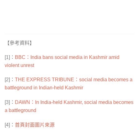
【參考資料】
[1]：
BBC：India bans social media in Kashmir amid
violent unrest
[2]：
THE EXPRESS TRIBUNE：social media becomes a
battleground in Indian-held Kashmir
[3]：
DAWN：In India-held Kashmir, social media becomes
a battleground
首頁封面圖片來源
[4]：