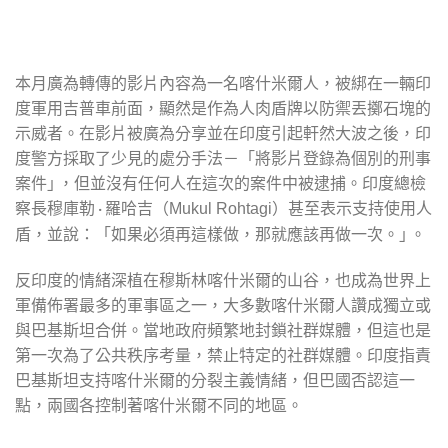
本月廣為轉傳的影片內容為一名喀什米爾人，被綁在一輛印
度軍用吉普車前面，顯然是作為人肉盾牌以防禦丟擲石塊的
示威者。在影片被廣為分享並在印度引起軒然大波之後，印
度警方採取了少見的處分手法－「將影片登錄為個別的刑事
案件｣ ，但並沒有任何人在這次的案件中被逮捕。印度總檢
察長穆庫勒 · 羅哈吉（
）甚至表示支持使用人
Mukul Rohtagi
盾，並說：「如果必須再這樣做，那就應該再做一次。｣ 。
反印度的情緒深植在穆斯林喀什米爾的山谷，也成為世界上
軍備佈署最多的軍事區之一，大多數喀什米爾人讚成獨立或
與巴基斯坦合併。當地政府頻繁地封鎖社群媒體，但這也是
第一次為了公共秩序考量，禁止特定的社群媒體。印度指責
巴基斯坦支持喀什米爾的分裂主義情緒，但巴國否認這一
點，兩國各控制著喀什米爾不同的地區。