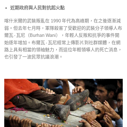
近期政府與人民對抗起火點
喀什米爾的武裝叛亂在
年代為高峰期，在之後逐漸減
1990
弱。但去年七月時，軍隊殺害了受歡迎的武裝分子領導人布
爾瓦 · 瓦尼（
），年輕人反叛和抗爭的事件開
Burhan Wani
始逐年增加。布爾瓦 · 瓦尼經常上傳影片到社群媒體，在網
路上具有相當的領袖魅力，而這位年輕領導人的死亡消息，
也引發了一波民眾抗議浪潮。