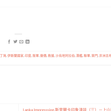
丁灣
,
伊斯蘭國家
,
印度
,
叛軍
,
撤僑
,
救援
,
沙烏地阿拉伯
,
潛艦
,
聯軍
,
葉門
,
非洲吉
Lanka Impresssion 斯里蘭卡印象淺談（三）－