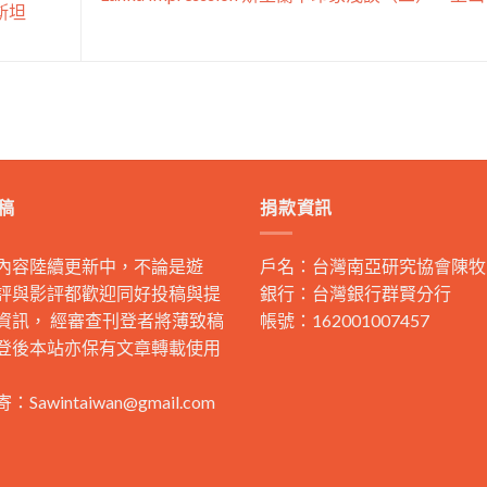
基斯坦
稿
捐款資訊
內容陸續更新中，不論是遊
戶名：台灣南亞研究協會陳牧
評與影評都歡迎同好投稿與提
銀行：台灣銀行群賢分行
資訊， 經審查刊登者將薄致稿
帳號：162001007457
登後本站亦保有文章轉載使用
寄：
Sawintaiwan@gmail.com