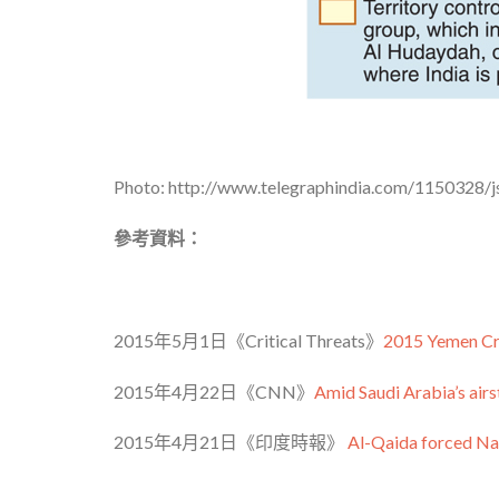
Photo: http://www.telegraphindia.com/1150328/
參考資料：
2015年5月1日《Critical Threats》
2015 Yemen Cri
2015年4月22日《CNN》
Amid Saudi Arabia’s airs
2015年4月21日《印度時報》
Al-Qaida forced Na