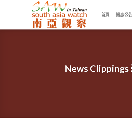
Skip
to
首頁
訊息公
content
News Clip