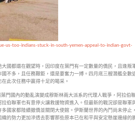
ue-us-too-indians-stuck-in-south-yemen-appeal-to-indian-govt-
他大國都還在觀望時，因印度在葉門有一定數量的僑民，且逢叛
作國不多，且任務艱鉅，還是要奮力一搏。四月底三艘潛艦全數
也在此次任務中贏得十足的喝采。
讓葉門國內的動亂演變成穆斯林兩大派系的代理人戰爭，阿拉伯
阿拉伯聯軍也有意停火讓救援物資進入。但最新的戰況卻是聯軍
許多國家都陸續撤僑並關閉大使館。伊斯蘭世界的內鬥尚未停止
組織的勢力更加滲透去影響那些原本已在和平與安定懸崖邊緣的