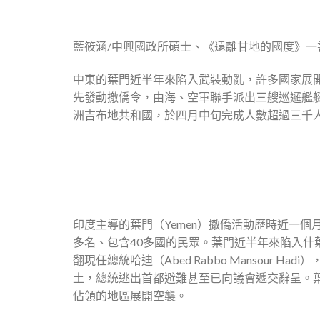
藍筱涵/中興國政所碩士、《遠離甘地的國度》一
中東的葉門近半年來陷入武裝動亂，許多國家展
先發動撤僑令，由海、空軍聯手派出三艘巡邏艦
洲吉布地共和國，於四月中旬完成人數超過三千
印度主導的葉門（Yemen）撤僑活動歷時近一
多名、包含40多國的民眾。葉門近半年來陷入什葉派
翻現任總統哈迪（Abed Rabbo Mansour 
土，總統逃出首都避難甚至已向議會遞交辭呈。
佔領的地區展開空襲。