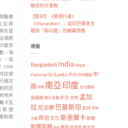
融合的交會點
【影評】《黑境行者》
與醫療
（Dhurandhar）：從印巴衝突主
拉拉邦
題到「新印度」的銀幕想像
底率先發
佔領而
印度空
標籤
動，海
a）、塔
India
Bangladesh
Nepal
（INS
中
密特拉號
Sri Lanka
Pakistan
不丹
中印關係
行兩次
南亞
印度
國
伊朗
台印關係
制的亞
吉布地共
孟加
外交
女性
吳德朗
喀什米爾
客輪卡瓦
拉
巴基斯坦
尼泊爾
影評
恐怖
柯拉斯號
斯里蘭卡
空軍則是
政治
文化
新聞
主義
新聞剪輯
書評
曾育慧
林汝羽
旅遊