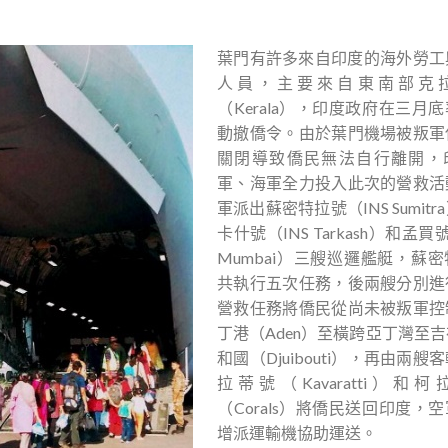
葉門有許多來自印度的海外勞工
人員，主要來自東南部克
（Kerala），印度政府在三月
動撤僑令。由於葉門機場被叛軍
關閉導致僑民無法自行離開，
軍、海軍全力投入此次的營救活
軍派出蘇密特拉號（INS Sumitr
卡什號（INS Tarkash）和孟買號
Mumbai）三艘巡邏艦艇，蘇
共執行五次任務，後兩艘分別進
營救任務將僑民從尚未被叛軍控
丁港（Aden）至橫跨亞丁灣至
和國（Djuibouti），再由兩艘
拉蒂號（Kavaratti）和
（Corals）將僑民送回印度，
增派運輸機協助運送。