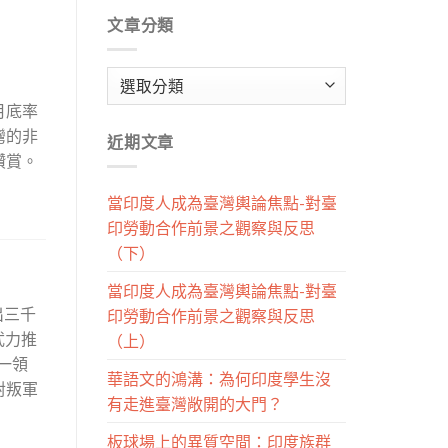
文章分類
文
章
月底率
分
灣的非
近期文章
類
讚賞。
當印度人成為臺灣輿論焦點-對臺
印勞動合作前景之觀察與反思
（下）
當印度人成為臺灣輿論焦點-對臺
出三千
印勞動合作前景之觀察與反思
武力推
（上）
之一領
華語文的鴻溝：為何印度學生沒
對叛軍
有走進臺灣敞開的大門？
板球場上的異質空間：印度族群