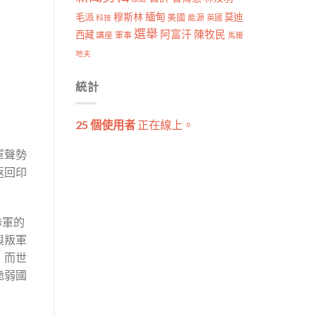
穆斯林
緬甸
毛派
莫迪
美國
能源
科技
英國
選舉
阿富汗
陳牧民
西藏
講座
軍事
馬爾
地夫
統計
25 個使用者
正在線上。
軍聲勢
返回印
聯軍的
與叛軍
，而世
脆弱國