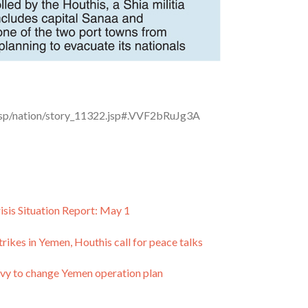
jsp/nation/story_11322.jsp#.VVF2bRuJg3A
sis Situation Report: May 1
trikes in Yemen, Houthis call for peace talks
vy to change Yemen operation plan