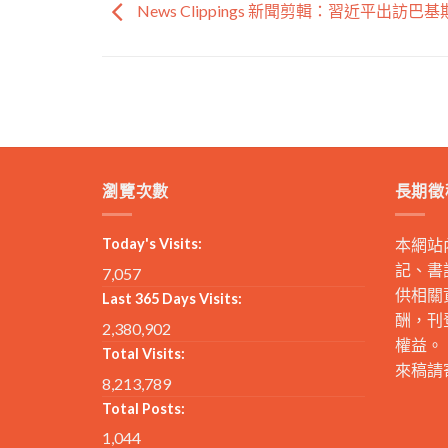
News Clippings 新聞剪輯：習近平出訪巴
瀏覽次數
長期徵
Today's Visits:
本網站
記、書
7,057
供相關
Last 365 Days Visits:
酬，刊
2,380,902
權益。
Total Visits:
來稿請
8,213,789
Total Posts:
1,044