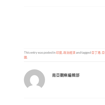
This entry was posted in
印度
,
政治經濟
and tagged
亞丁港
,
亞
國
.
南亞觀察編輯部