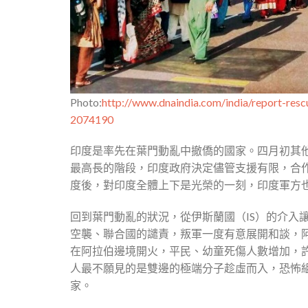
Photo:
http://www.dnaindia.com/india/report-resc
2074190
印度是率先在葉門動亂中撤僑的國家。四月初其
最高長的階段，印度政府決定儘管支援有限，合
度後，對印度全體上下是光榮的一刻，印度軍方
回到葉門動亂的狀況，從伊斯蘭國（IS）的介入
空襲、聯合國的譴責，叛軍一度有意展開和談，
在阿拉伯邊境開火，平民、幼童死傷人數增加，
人最不願見的是雙邊的極端分子趁虛而入，恐怖
家。