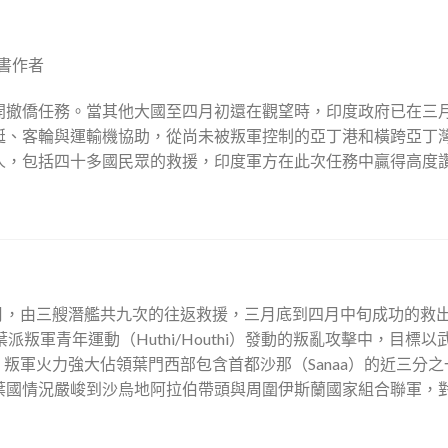
書作者
開撤僑任務。當其他大國至四月初還在觀望時，印度政府已在三
艇、客輪與運輸機協助，從尚未被叛軍控制的亞丁港和橫跨亞丁
人，包括四十多國民眾的救援，印度軍方在此次任務中贏得高度
個月，由三艘潛艦共九次的往返救援，三月底到四月中旬成功的救
叛軍青年運動（Huthi/Houthi）發動的叛亂攻擊中，目標以
Hadi），叛軍火力強大佔領葉門西部包含首都沙那（Sanaa）的近三分
葉國情況嚴峻到沙烏地阿拉伯帶頭與周圍伊斯蘭國家組合聯軍，