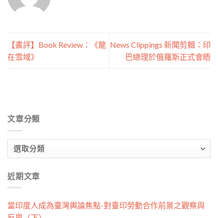
【書評】Book Review：《龍
News Clippings 新聞剪輯：印
在雪域》
巴總理於俄羅斯正式會晤
文章分類
文
章
分
近期文章
類
當印度人成為臺灣輿論焦點-對臺印勞動合作前景之觀察與
反思（下）