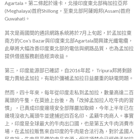
Agartala。第二條起於達卡，北接印度東北部梅加拉亞邦
(Meghalaya)首府Shillong，至東北部阿薩姆邦(Assam)首府
Guwahati。
其次是兩國間的通訊網路系統將於7月上旬起，於孟加拉東
南方的Cox’s Bazar與印度東北部Agartala間興建光纖電纜，
此舉將大幅改善印度東北部的電信與網路品質，也為孟加拉
提供借道服務創造經濟收益。
第三，印度能源部已確認，自2016年起， Tripura邦將剩餘
電力賣給孟加拉，有助於彌補孟加拉日益嚴重的缺電問題。
然而，四十年來，每年從印度走私到孟加拉，數量高達二百
萬頭的牛隻，在莫迪上台後，為「改掉孟加拉人吃牛肉的習
慣」，已責成印度邊境安全部隊嚴加取締，今年上半年已在
邊境沒收九萬頭牛並逮捕近四百名印、孟籍牛肉商人。事實
上，印度是全球最大的牛肉出口國，也是第五大牛肉消費市
場，在孟加拉販售來自印度的牛肉是合法行為，對於孟國人
民來說，牛肉是平價的肉品來源，但這項禁令已經使孟加拉