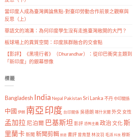
當印度人成為臺灣輿論焦點-對臺印勞動合作前景之觀察與
反思（上）
華語文的鴻溝：為何印度學生沒有走進臺灣敞開的大門？
板球場上的異質空間：印度族群融合的交會點
【影評】《黑境行者》（Dhurandhar）：從印巴衝突主題到
「新印度」的銀幕想像
標籤
India
Bangladesh
Sri Lanka
Pakistan
Nepal
不丹
中印關係
南亞
印度
中國
外交
女性
吳德朗
喀什米爾
伊朗
台印關係
孟加拉
巴基斯坦
斯
政治
尼泊爾
文化
影評
恐怖主義
里蘭卡
新聞剪輯
新聞
書評
曾育慧
林汝羽
穆斯
毛派
旅遊
科技