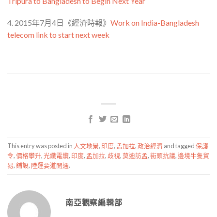
Tripura to Bangladesh to Begin Next Year
4. 2015年7月4日《經濟時報》
Work on India-Bangladesh
telecom link to start next week
This entry was posted in
人文地景
,
印度
,
孟加拉
,
政治經濟
and tagged
保護
令
,
價格攀升
,
光纖電纜
,
印度
,
孟加拉
,
歧視
,
莫迪訪孟
,
街頭抗議
,
邊境牛隻貿
易
,
鋪設
,
陸運要道開通
.
南亞觀察編輯部