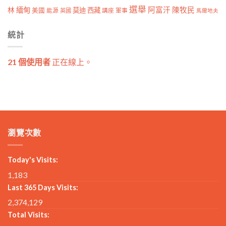
選舉
林
緬甸
阿富汗
陳牧民
莫迪
西藏
美國
能源
講座
軍事
英國
馬爾地夫
統計
21 個使用者
正在線上。
瀏覽次數
Today's Visits:
1,183
Last 365 Days Visits:
2,374,129
Total Visits: