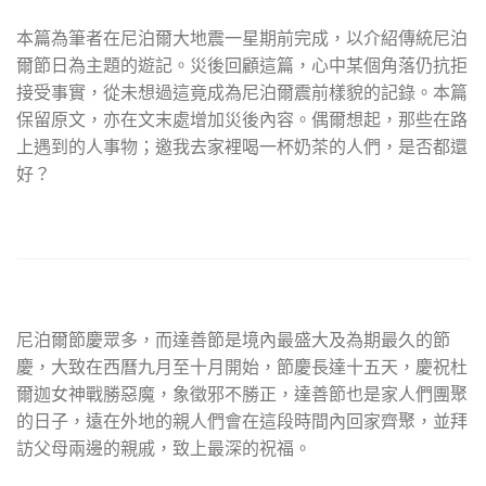
本篇為筆者在尼泊爾大地震一星期前完成，以介紹傳統尼泊
爾節日為主題的遊記。災後回顧這篇，心中某個角落仍抗拒
接受事實，從未想過這竟成為尼泊爾震前樣貌的記錄。本篇
保留原文，亦在文末處增加災後內容。偶爾想起，那些在路
上遇到的人事物；邀我去家裡喝一杯奶茶的人們，是否都還
好？
尼泊爾節慶眾多，而達善節是境內最盛大及為期最久的節
慶，大致在西曆九月至十月開始，節慶長達十五天，慶祝杜
爾迦女神戰勝惡魔，象徵邪不勝正，達善節也是家人們團聚
的日子，遠在外地的親人們會在這段時間內回家齊聚，並拜
訪父母兩邊的親戚，致上最深的祝福。