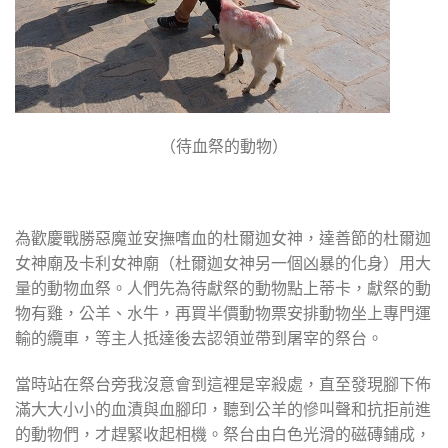
（待血祭的動物）
為歡慶戰勝惡魔並安撫嗜血的杜爾迦女神，達善節的杜爾迦
女神廟及卡利女神廟（杜爾迦女神另一個凶暴的化身）用大
量的動物血祭。人們先為待獻祭的動物點上蒂卡，獻祭的動
物有雞，公羊、水牛，再買半價動物票安排動物坐上專門運
輸的纜車，等主人抵達後去認領並帶到屠宰的祭台。
當時站在祭台旁我沒意會到這裡是宰殺處，直至發現腳下佈
滿大大小小的血漬與血腳印，聽到公羊的慘叫聲和抗拒前進
的動物們，才趕緊收起相機。祭台由白色光滑的磁磚鋪成，