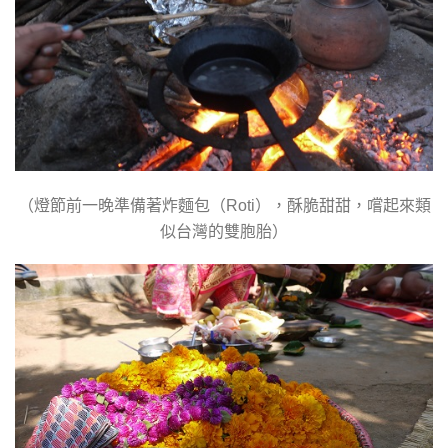
（燈節前一晚準備著炸麵包（
），酥脆甜甜，嚐起來類
Roti
似台灣的雙胞胎）