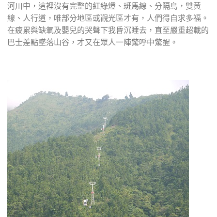
河川中，這裡沒有完整的紅綠燈、斑馬線、分隔島，雙黃
線、人行道，唯部分地區或觀光區才有，人們得自求多福。
在疲累與缺氧及嬰兒的哭聲下我昏沉睡去，直至嚴重超載的
巴士差點墜落山谷，才又在眾人一陣驚呼中驚醒。