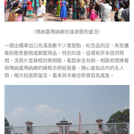
（瑪納嘉瑪納廟在達善節的盛況）
一踏出纜車出口充滿為數不少賣甜點、紀念品的店，有些攤
販則販售動物或朝聖用品。特別的是，這裡有許多提供照
相、洗照片並錶框的照相館，看起來全包辦，相館老闆捧著
與瑪納嘉瑪納廟的錶框合照給我看，開心直指店內的名人
照，暗示拍張照留念，看來與寺廟合照曾蔚為風氣。