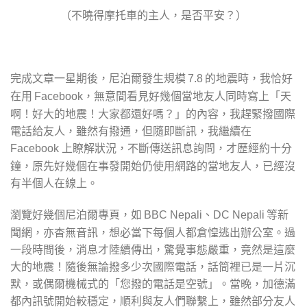
（不曉得摩托車的主人，是否平安？）
完成文章一星期後，尼泊爾發生規模
的地震時，我恰好
7.8
在用
，無意間看見好幾個當地友人同時寫上「天
Facebook
啊！好大的地震！大家都還好嗎？」的內容，我趕緊撥國際
電話給友人，雖然有撥通，但隨即斷訊，我繼續在
上瞭解狀況，不斷傳送訊息詢問，才歷經約十分
Facebook
鐘，原先好幾個在事發開始仍使用網路的當地友人，已經沒
有半個人在線上。
瀏覽好幾個尼泊爾專頁，如
等新
BBC Nepali、DC Nepali
聞網，亦杳無音訊，想必當下每個人都倉惶逃出辦公室。過
一段時間後，消息才陸續傳出，驚覺事態嚴重，竟然是這麼
大的地震！隨後無論撥多少次國際電話，話筒裡已是一片沉
默，或偶爾機械式的「您撥的電話是空號」。當晚，加德滿
都內訊號開始較穩定，順利與友人們聯繫上，雖然部分友人