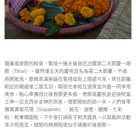
隨著達善節的結束，緊接十幾天後是尼泊爾第二大節慶－燈
節（
），雖然僅五天的慶祝且名為第二大節慶，不過
Tihar
熱鬧氣氛，歌舞表演無論在電視或街上隨處可見，居住距離
較近的親戚會二度互訪，鄰居也會相互道賀並共邀一同享用
美食，點心準備得比達善節更多樣，燈節是慶祝並迎接財富
之神－拉克西米女神的到來。燈節開始的前一天，人們會準
備萬壽菊花環（
）、菊花、油燈、蠟燭、七彩
Sayapatri
粉、乾果類甜點、下午會打掃房子和洗寢具。以菜餚與活動
多元性而言，燈節的熱鬧程度似乎遠勝於達善節。