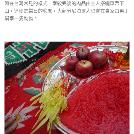
如在台灣常見的樣式，宰殺完後的肉品由主人搭纜車帶下
山，這便是當日的晚餐，大部分尼泊爾人也會在自家由男丁
屠宰一隻動物。