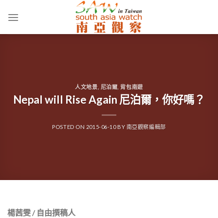
Skip
to
content
人文地景
,
尼泊爾
,
背包南遊
Nepal will Rise Again 尼泊爾，你好嗎？
POSTED ON
2015-06-10
BY
南亞觀察編輯部
楊茜雯 / 自由撰稿人