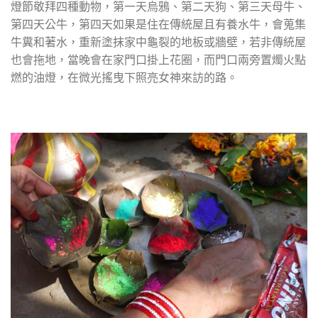
燈節敬拜四種動物，第一天烏鴉、第二天狗、第三天母牛、
第四天公牛，第四天如果是住在傳統屋且有養水牛，會蒐集
牛糞和著水，重新塗抹家中龜裂的地板或牆壁，若非傳統屋
也會拖地，當晚會在家門口掛上花圈，而門口兩旁置燭火點
燃的油燈，在微光搖曳下照亮女神來訪的路。