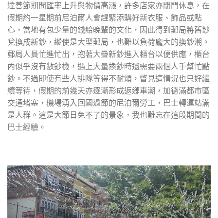
達善節期間匯率上升與物價高漲，許多店家亦閉門休息，在
假期約一星期前尼泊爾人會趕緊添購好新衣服、飾品或點
心，當地有包少量的錢給晚輩的文化，因此得到郵局將舊鈔
兌換成新鈔，縱使是大型郵局，也難以負荷龐大的換鈔潮。
郵局人員忙進忙出，抱著大疊新鈔進入櫃台以便供應，櫃台
內似乎沒有數鈔機，遇上大量換鈔時還需要兩個人手幫忙點
鈔。不過即使有些人排隊等得不耐煩，瞥見這情況也只好繼
續等待，假期的前幾天亦逐漸形成返鄉車潮，加德滿都市區
交通堵塞，機場湧入回國過節的尼泊爾勞工，巴士轉運站滿
是人群。這是大節日免不了的景象，我也難忘在這段期間的
巴士經驗。