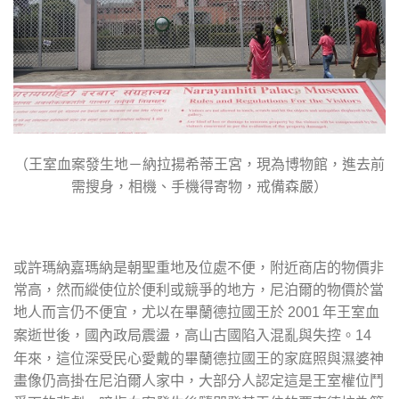
（王室血案發生地－納拉揚希蒂王宮，現為博物館，進去前
需搜身，相機、手機得寄物，戒備森嚴）
或許瑪納嘉瑪納是朝聖重地及位處不便，附近商店的物價非
常高，然而縱使位於便利或競爭的地方，尼泊爾的物價於當
地人而言仍不便宜，尤以在畢蘭德拉國王於
年王室血
2001
案逝世後，國內政局震盪，高山古國陷入混亂與失控。
14
年來，這位深受民心愛戴的畢蘭德拉國王的家庭照與濕婆神
畫像仍高掛在尼泊爾人家中，大部分人認定這是王室權位鬥