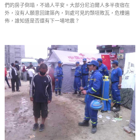
們的房子倒塌，不過人平安。大部分尼泊爾人多半夜宿在
外，沒有人願意回建築內，到處可見的頹垣敗瓦，危樓遍
佈，誰知道是否還有下一場地震？