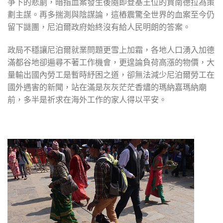
爭下的悲劇，暗指血案發生後隨即登基王位的賈南德拉為策
劃主謀。再多揣測與陰謀論，這樁震驚全世界的血案至今仍
留下謎團，尼泊爾政府始終沒有給人民明朗的答案。
政局不穩讓尼泊爾就業問題更雪上加霜，各地人口湧入加德
滿都谷地卻遍尋不著工作機會，更遑論負荷高漲的物價，大
量輸出國內勞工是暫時紓困之道，卻無法減少尼泊爾勞工在
國外遇害的新聞，站在滿是灰灰茫茫香燼的瑪納嘉瑪納廟
前，多半是祈求在海外工作的家人得以平安。