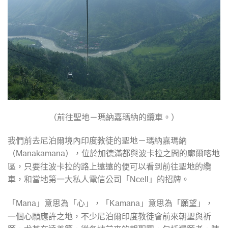
（前往聖地－瑪納嘉瑪納的纜車。）
我們前去尼泊爾境內印度教徒的聖地－瑪納嘉瑪納
（
），位於加德滿都與波卡拉之間的廓爾喀地
Manakamana
區，只要往波卡拉的路上遠遠的便可以看到前往聖地的纜
車，和當地第一大私人電信公司「
」的招牌。
Ncell
「
」意思為「心」，「
」意思為「願望」，
Mana
Kamana
一個心願應許之地，不少尼泊爾印度教徒會前來朝聖與祈