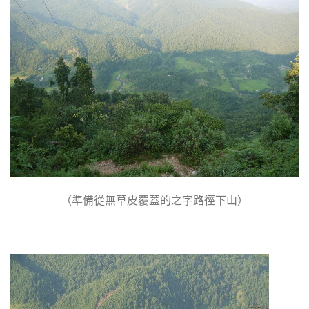
（準備從無草皮覆蓋的之字路徑下山）