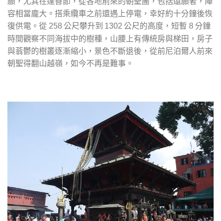
願，尤其在達善節，從各地前來的朝聖團，包括還願者，陣
容相當龐大。搭乘纜車之前還遇上停電，幸好約十分鐘後恢
復供電。從
公尺攀升到
公尺的高度，短暫
分鐘
258
1302
8
時間觀察不同海拔中的樹種，山腰上有傳統房與梯田，房子
與蓊鬱的樹叢逐漸縮小，景色不斷退後，從前尼泊爾人前來
朝聖得翻山越嶺，如今不再是難事。