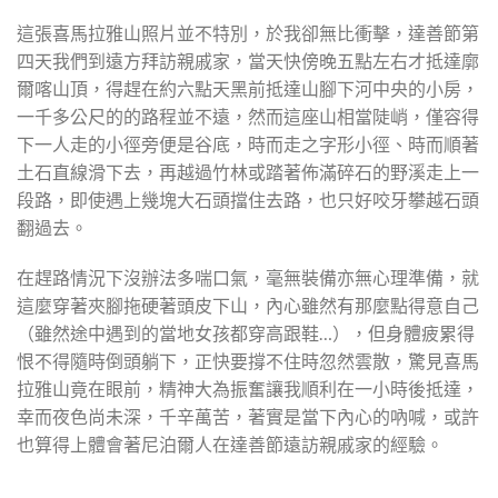
這張喜馬拉雅山照片並不特別，於我卻無比衝擊，達善節第
四天我們到遠方拜訪親戚家，當天快傍晚五點左右才抵達廓
爾喀山頂，得趕在約六點天黑前抵達山腳下河中央的小房，
一千多公尺的的路程並不遠，然而這座山相當陡峭，僅容得
下一人走的小徑旁便是谷底，時而走之字形小徑、時而順著
土石直線滑下去，再越過竹林或踏著佈滿碎石的野溪走上一
段路，即使遇上幾塊大石頭擋住去路，也只好咬牙攀越石頭
翻過去。
在趕路情況下沒辦法多喘口氣，毫無裝備亦無心理準備，就
這麼穿著夾腳拖硬著頭皮下山，內心雖然有那麼點得意自己
（雖然途中遇到的當地女孩都穿高跟鞋…），但身體疲累得
恨不得隨時倒頭躺下，正快要撐不住時忽然雲散，驚見喜馬
拉雅山竟在眼前，精神大為振奮讓我順利在一小時後抵達，
幸而夜色尚未深，千辛萬苦，著實是當下內心的吶喊，或許
也算得上體會著尼泊爾人在達善節遠訪親戚家的經驗。