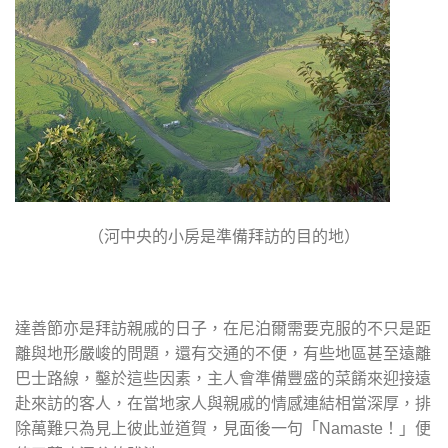
（河中央的小房是準備拜訪的目的地）
達善節亦是拜訪親戚的日子，在尼泊爾需要克服的不只是距
離與地形嚴峻的問題，還有交通的不便，有些地區甚至遠離
巴士路線，鑿於這些因素，主人會準備豐盛的菜餚來迎接遠
赴來訪的客人，在當地家人與親戚的情感連結相當深厚，排
除萬難只為見上彼此並道賀，見面後一句「
」便
Namaste！