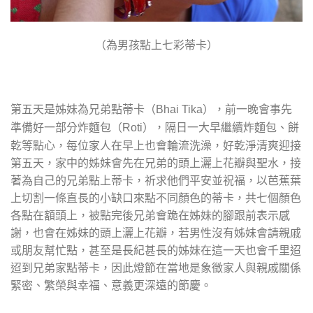
（為男孩點上七彩蒂卡）
第五天是姊妹為兄弟點蒂卡（
），前一晚會事先
Bhai Tika
準備好一部分炸麵包（
），隔日一大早繼續炸麵包、餅
Roti
乾等點心，每位家人在早上也會輪流洗澡，好乾淨清爽迎接
第五天，家中的姊妹會先在兄弟的頭上灑上花瓣與聖水，接
著為自己的兄弟點上蒂卡，祈求他們平安並祝福，以芭蕉葉
上切割一條直長的小缺口來點不同顏色的蒂卡，共七個顏色
各點在額頭上，被點完後兄弟會跪在姊妹的腳跟前表示感
謝，也會在姊妹的頭上灑上花瓣，若男性沒有姊妹會請親戚
或朋友幫忙點，甚至是長紀甚長的姊妹在這一天也會千里迢
迢到兄弟家點蒂卡，因此燈節在當地是象徵家人與親戚關係
緊密、繁榮與幸福、意義更深遠的節慶。