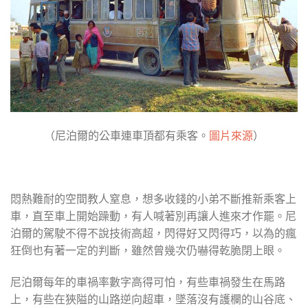
（尼泊爾的公車連車頂都有乘客。
圖片來源
）
悶熱難耐的空間教人窒息，想多收錢的小弟不斷推新乘客上
車，直至車上開始躁動，有人喊著別再讓人進來才作罷。尼
泊爾的駕駛不得不說技術高超，閃得好又閃得巧，以為的瘋
狂倒也有著一定的判斷，雖然曾幾次仍嚇得乾脆閉上眼。
尼泊爾每年的車禍率數字高得可怕，有些車禍發生在馬路
上，有些在狹隘的山路逆向超車，墜落沒有護欄的山谷底、