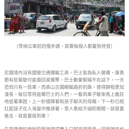
（等候公車前的慢步調，其實每個人都蓄勢待發）
尼國境內沒有國營交通運輸工具，巴士皆為私人營運，達善
節有些駕駛可能還回家團聚，巴士數量緊縮不在話下，一天
恐怕只有一班車，而高山古國蜿蜒曲折的路，使得歸程更加
漫長，每位等待返鄉巴士的人們，一看到車子駛來馬上瘋狂
地追著車跑，上一秒還蹲著和孩子聊天的母親，下一秒已經
扛起孩子在人海當中推擠著，眾人集結不過眨眼間，就是要
進去、就是要搭到車！
在旁邊傻好幾秒的我被擠得離入口越來越遙遠，回過神來也