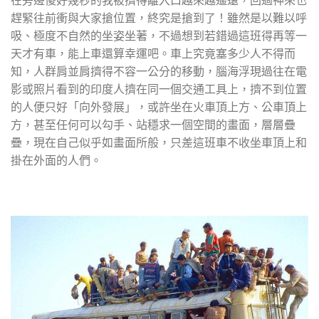
趕緊往前衝與大家搶位置，終究是搶到了！雖然是以難以呼
吸、極度不自然的坐姿坐著，不過想到若錯過這班得再等一
天才有車，能上車還算幸運吧。車上究竟塞多少人不得而
知，人群肩並肩擠得不容一公分的移動，腦海浮現過往在電
影或照片看到的印度人擠在同一個交通工具上，擠不到位置
的人便只好「向外發展」，或許坐在火車頂上方、公車頂上
方，甚至任何可以勾手、站穩求一個空間的畫面，層層疊
疊，現在自己似乎如畫面所般，只差這班車不收坐車頂上和
掛在外面的人們。