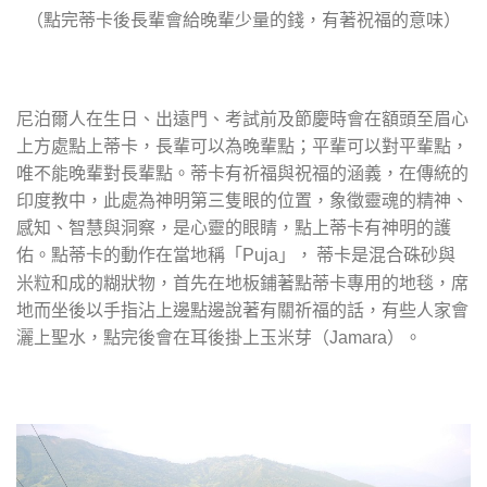
（點完蒂卡後長輩會給晚輩少量的錢，有著祝福的意味）
尼泊爾人在生日、出遠門、考試前及節慶時會在額頭至眉心
上方處點上蒂卡，長輩可以為晚輩點；平輩可以對平輩點，
唯不能晚輩對長輩點。蒂卡有祈福與祝福的涵義，在傳統的
印度教中，此處為神明第三隻眼的位置，象徵靈魂的精神、
感知、智慧與洞察，是心靈的眼睛，點上蒂卡有神明的護
佑。點蒂卡的動作在當地稱「
」， 蒂卡是混合硃砂與
Puja
米粒和成的糊狀物，首先在地板鋪著點蒂卡專用的地毯，席
地而坐後以手指沾上邊點邊說著有關祈福的話，有些人家會
灑上聖水，點完後會在耳後掛上玉米芽（
）。
Jamara