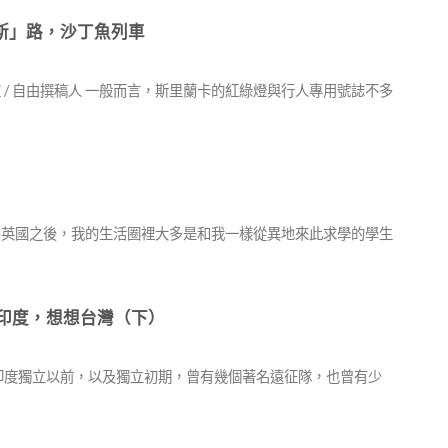
僕僕的「斯」路，沙丁魚列車
 / 自由撰稿人 一般而言，斯里蘭卡的紅綠燈與行人專用號誌不多
從來到英國之後，我的生活圈裡大多是和我一樣從異地來此求學的學生
山：看看印度，想想台灣（下）
史 印度獨立以前，以及獨立初期，曾有幾個著名遠征隊，也曾有少