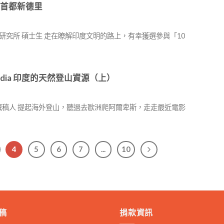
室到首都新德里
學研究所 碩士生 走在瞭解印度文明的路上，有幸獲選參與「10
es of India 印度的天然登山資源（上）
自由撰稿人 提起海外登山，聽過去歐洲爬阿爾卑斯，走走最近電影
4
5
6
7
...
10
稿
捐款資訊