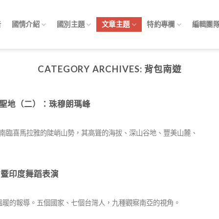
告
國情介紹
國別主題
文章主題
特約專欄
編輯團
CATEGORY ARCHIVES:
背包南遊
st 珠峰下的聖地（二）：珠穆朗瑪峰
原，南臨喜馬拉雅的陡峭山勢，其高聳的海拔、深山谷地、豐美山麓、
會暨印度舞蹈表演
真實溫暖的報導。五個國家、七個台灣人，九種觀察南亞的視角。