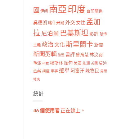
南亞
印度
國
伊朗
台印關係
孟加
外交
女性
吳德朗
喀什米爾
拉
巴基斯坦
尼泊爾
影評
恐怖
斯里蘭卡
政治
文化
新聞
主義
新聞剪輯
書評
曾育慧
林汝羽
旅遊
穆斯林
緬甸
毛派
莫迪
美國
能源
科技
英國
選舉
阿富汗
陳牧民
西藏
講座
軍事
馬爾
地夫
統計
46 個使用者
正在線上。