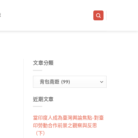
隊
文章分類
文
章
分
近期文章
類
當印度人成為臺灣輿論焦點-對臺
印勞動合作前景之觀察與反思
（下）