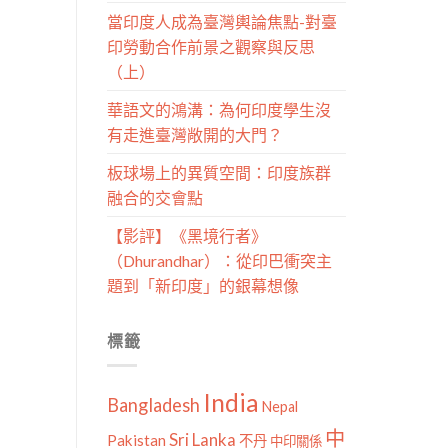
當印度人成為臺灣輿論焦點-對臺
印勞動合作前景之觀察與反思
（上）
華語文的鴻溝：為何印度學生沒
有走進臺灣敞開的大門？
板球場上的異質空間：印度族群
融合的交會點
【影評】《黑境行者》
（Dhurandhar）：從印巴衝突主
題到「新印度」的銀幕想像
標籤
India
Bangladesh
Nepal
中
Sri Lanka
Pakistan
不丹
中印關係