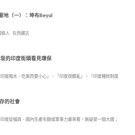
珠峰下的聖地（一）：坤布Beyul
撰稿人 在西藏古
ia 在滿街垃圾的印度街頭看見環保
 「在印度喝水、吃東西要小心」、「印度很髒亂」、「印度種姓制度
矛盾並存的社會
編輯 印度從幅員、國內生產毛額或軍事力量來看，無疑是一個大國；