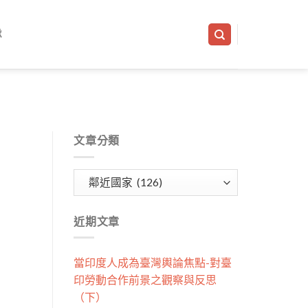
隊
文章分類
文
章
分
近期文章
類
當印度人成為臺灣輿論焦點-對臺
印勞動合作前景之觀察與反思
（下）