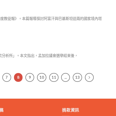
紙《印度教徒報》。本篇報導探討阿富汗與巴基斯坦這兩的國家境內塔
庫「國防研究分析所」。本文指出，孟加拉議會選舉結束後，
7
8
9
10
11
...
13
稿
捐款資訊