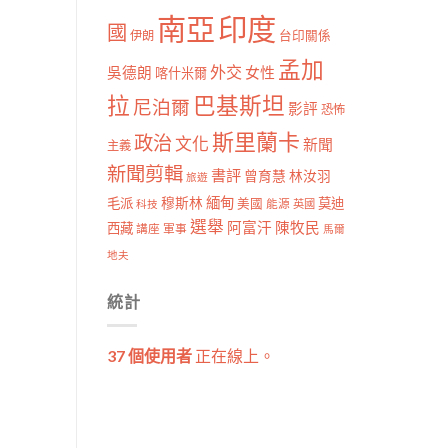
南亞
印度
國
伊朗
台印關係
孟加
外交
女性
吳德朗
喀什米爾
拉
巴基斯坦
尼泊爾
影評
恐怖
斯里蘭卡
政治
文化
新聞
主義
新聞剪輯
書評
曾育慧
林汝羽
旅遊
穆斯林
緬甸
毛派
莫迪
美國
能源
科技
英國
選舉
阿富汗
陳牧民
西藏
講座
軍事
馬爾
地夫
統計
37 個使用者
正在線上。