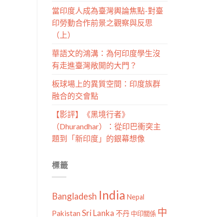
當印度人成為臺灣輿論焦點-對臺
印勞動合作前景之觀察與反思
（上）
華語文的鴻溝：為何印度學生沒
有走進臺灣敞開的大門？
板球場上的異質空間：印度族群
融合的交會點
【影評】《黑境行者》
（Dhurandhar）：從印巴衝突主
題到「新印度」的銀幕想像
標籤
India
Bangladesh
Nepal
中
Sri Lanka
Pakistan
不丹
中印關係