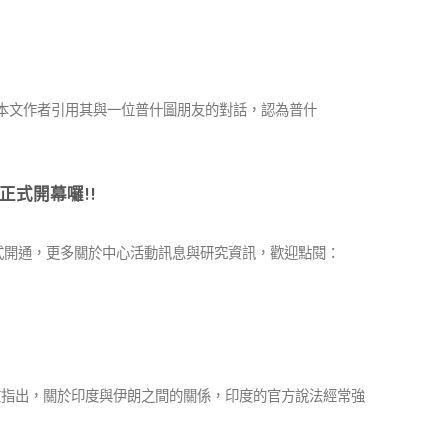
黎明報》。本文作者引用其與一位普什圖朋友的對話，認為普什
式開幕囉!!
式開通，更多關於中心活動訊息與研究資訊，歡迎點閱：
」。本文指出，關於印度與伊朗之間的關係，印度的官方說法經常強