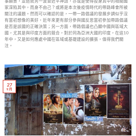
事願景，並造就另一波習近平神話，亦或是使得投身其中的相關國
家深陷其中，而身不由己？或將是本次後疫情時代的帶路峰會所被
關注的議題。然而可以確認的是，一帶一路倡議的發展步調似乎沒
有當初想像的美好，近年來更有部分參與國反思當初參加帶路倡議
是否是該國的正確決策；另一方面，帶路倡議也凸顯中國與區域大
國，尤其是與印度方面的競合，對於同為亞洲大國的印度，在這10
年中，又是如何應處中國在區域或基礎建設的擴張，值得我們關
注。
27
9 月