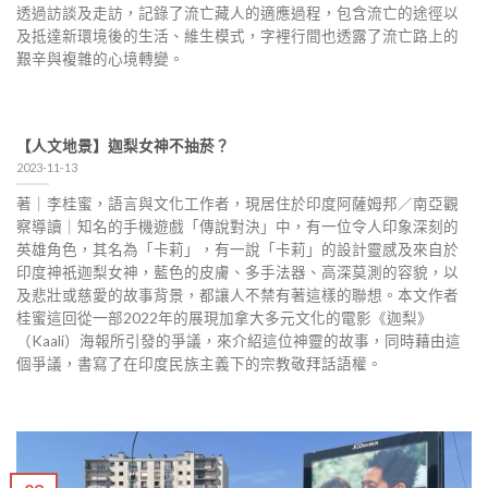
透過訪談及走訪，記錄了流亡藏人的適應過程，包含流亡的途徑以
及抵達新環境後的生活、維生模式，字裡行間也透露了流亡路上的
艱辛與複雜的心境轉變。
【人文地景】迦梨女神不抽菸？
2023-11-13
著｜李桂蜜，語言與文化工作者，現居住於印度阿薩姆邦／南亞觀
察導讀｜知名的手機遊戲「傳說對決」中，有一位令人印象深刻的
英雄角色，其名為「卡莉」，有一說「卡莉」的設計靈感及來自於
印度神祇迦梨女神，藍色的皮膚、多手法器、高深莫測的容貌，以
及悲壯或慈愛的故事背景，都讓人不禁有著這樣的聯想。本文作者
桂蜜這回從一部2022年的展現加拿大多元文化的電影《迦梨》
（Kaali）海報所引發的爭議，來介紹這位神靈的故事，同時藉由這
個爭議，書寫了在印度民族主義下的宗教敬拜話語權。