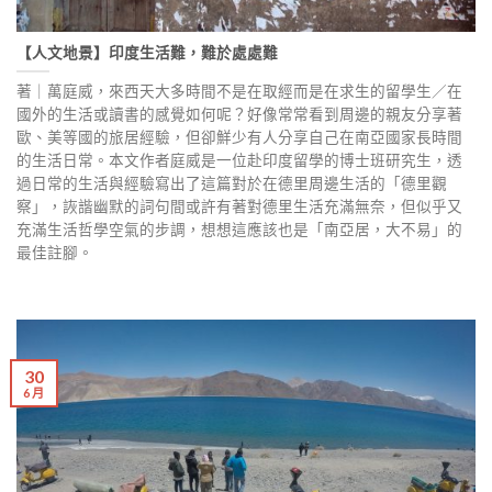
【人文地景】印度生活難，難於處處難
著｜萬庭威，來西天大多時間不是在取經而是在求生的留學生／在
國外的生活或讀書的感覺如何呢？好像常常看到周邊的親友分享著
歐、美等國的旅居經驗，但卻鮮少有人分享自己在南亞國家長時間
的生活日常。本文作者庭威是一位赴印度留學的博士班研究生，透
過日常的生活與經驗寫出了這篇對於在德里周邊生活的「德里觀
察」，詼諧幽默的詞句間或許有著對德里生活充滿無奈，但似乎又
充滿生活哲學空氣的步調，想想這應該也是「南亞居，大不易」的
最佳註腳。
30
6 月