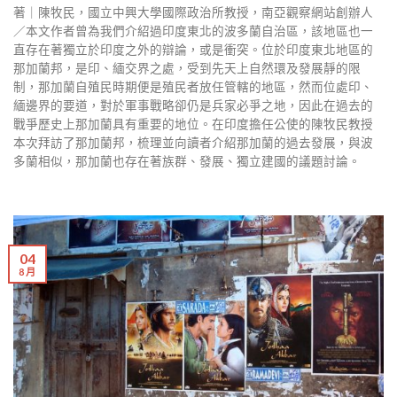
著｜陳牧民，國立中興大學國際政治所教授，南亞觀察網站創辦人
／本文作者曾為我們介紹過印度東北的波多蘭自治區，該地區也一
直存在著獨立於印度之外的辯論，或是衝突。位於印度東北地區的
那加蘭邦，是印、緬交界之處，受到先天上自然環及發展靜的限
制，那加蘭自殖民時期便是殖民者放任管轄的地區，然而位處印、
緬邊界的要道，對於軍事戰略卻仍是兵家必爭之地，因此在過去的
戰爭歷史上那加蘭具有重要的地位。在印度擔任公使的陳牧民教授
本次拜訪了那加蘭邦，梳理並向讀者介紹那加蘭的過去發展，與波
多蘭相似，那加蘭也存在著族群、發展、獨立建國的議題討論。
04
8 月