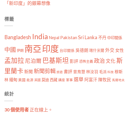
「新印度」的銀幕想像
標籤
India
Bangladesh
Sri Lanka
Pakistan
Nepal
不丹
中印關係
南亞
印度
中國
外交
女性
吳德朗
喀什米爾
伊朗
台印關係
孟加拉
巴基斯坦
斯
政治
尼泊爾
文化
影評
恐怖主義
里蘭卡
新聞剪輯
新聞
書評
曾育慧
林汝羽
穆斯
毛派
旅遊
科技
選舉
林
緬甸
阿富汗
陳牧民
莫迪
西藏
美國
能源
講座
軍事
英國
馬爾地夫
統計
30 個使用者
正在線上。