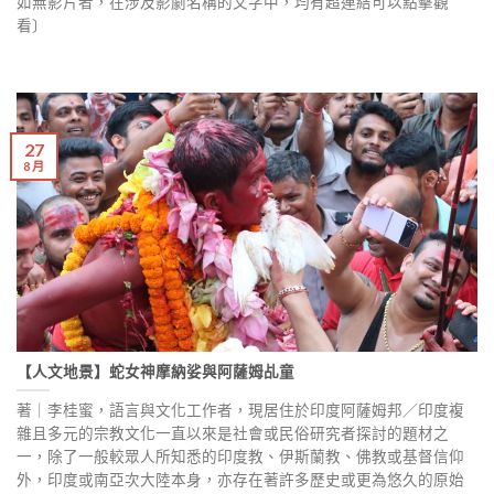
如無影片者，在涉及影劇名稱的文字中，均有超連結可以點擊觀
看〕
27
8 月
【人文地景】蛇女神摩納娑與阿薩姆乩童
著｜李桂蜜，語言與文化工作者，現居住於印度阿薩姆邦／印度複
雜且多元的宗教文化一直以來是社會或民俗研究者探討的題材之
一，除了一般較眾人所知悉的印度教、伊斯蘭教、佛教或基督信仰
外，印度或南亞次大陸本身，亦存在著許多歷史或更為悠久的原始