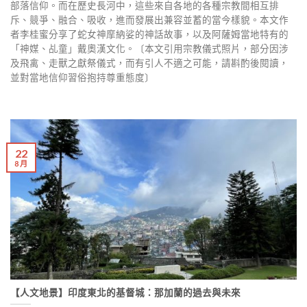
部落信仰。而在歷史長河中，這些來自各地的各種宗教間相互排
斥、競爭、融合、吸收，進而發展出兼容並蓄的當今樣貌。本文作
者李桂蜜分享了蛇女神摩納娑的神話故事，以及阿薩姆當地特有的
「神媒、乩童」戴奧漢文化。〔本文引用宗教儀式照片，部分因涉
及飛禽、走獸之獻祭儀式，而有引人不適之可能，請斟酌後閱讀，
並對當地信仰習俗抱持尊重態度〕
22
8 月
【人文地景】印度東北的基督城：那加蘭的過去與未來