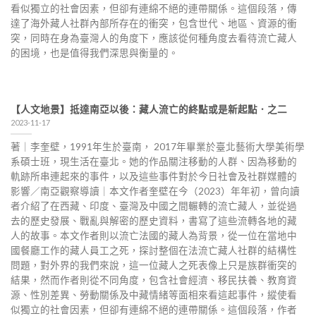
看似獨立的社會因素，但卻有連綿不絕的連帶關係。這個段落，傳
達了海外藏人社群內部所存在的衝突，包含世代、地區、資源的衝
突，同時在身為臺灣人的角度下，應該從何種角度去看待流亡藏人
的困境，也是值得我們深思與衡量的。
【人文地景】抵達南亞以後：藏人流亡的終點或是新起點．之二
2023-11-17
著｜李奎壁，1991年生於臺南， 2017年畢業於臺北藝術大學美術學
系碩士班，現生活在臺北。她的作品關注移動的人群、因為移動的
軌跡所串連起來的事件，以及這些事件對於今日社會及社群媒體的
影響／南亞觀察導讀｜本文作者奎壁在今（2023）年年初，曾向讀
者介紹了在西藏、印度、臺灣及中國之間輾轉的流亡藏人，並從過
去的歷史發展、戰亂與解密的歷史資料，書寫了這些流轉各地的藏
人的故事。本文作者則以流亡法國的藏人為背景，從一位在當地中
國餐廳工作的藏人員工之死，探討整個在法流亡藏人社群的結構性
問題，對外界的我們來說，這一位藏人之死表像上只是族群衝突的
結果，然而作者則從不同角度，包含社會經濟、移民扶養、教育資
源、性別差異、勞動關係及中藏情緒等面相來看這起事件，縱使看
似獨立的社會因素，但卻有連綿不絕的連帶關係。這個段落，作者