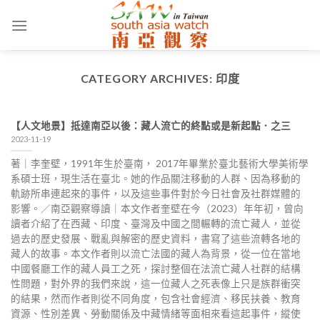
Skip
to
content
CATEGORY ARCHIVES:
印度
【人文地景】抵達南亞以後：藏人流亡的終點或是新起點．之三
2023-11-19
著｜李奎壁，1991年生於臺南， 2017年畢業於臺北藝術大學美術學
系碩士班，現生活在臺北。她的作品關注移動的人群、因為移動的
軌跡所串連起來的事件，以及這些事件對於今日社會及社群媒體的
影響。／南亞觀察導讀｜本文作者奎壁在今（2023）年年初，曾向
讀者介紹了在西藏、印度、臺灣及中國之間輾轉的流亡藏人，並從
過去的歷史發展、戰亂與解密的歷史資料，書寫了這些流轉各地的
藏人的故事。本文作者則以流亡法國的藏人為背景，從一位在當地
中國餐廳工作的藏人員工之死，探討整個在法流亡藏人社群的結構
性問題，對外界的我們來說，這一位藏人之死表像上只是族群衝突
的結果，然而作者則從不同角度，包含社會經濟、移民扶養、教育
資源、性別差異、勞動關係及中藏情緒等面相來看這起事件，縱使