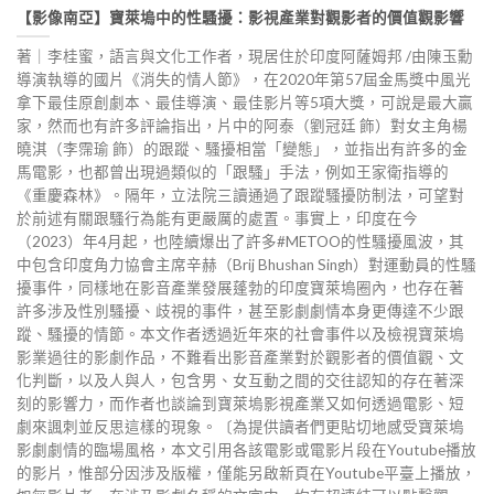
【影像南亞】寶萊塢中的性騷擾：影視產業對觀影者的價值觀影響
著｜李桂蜜，語言與文化工作者，現居住於印度阿薩姆邦 /由陳玉勳
導演執導的國片《消失的情人節》，在2020年第57屆金馬獎中風光
拿下最佳原創劇本、最佳導演、最佳影片等5項大獎，可說是最大贏
家，然而也有許多評論指出，片中的阿泰（劉冠廷 飾）對女主角楊
曉淇（李霈瑜 飾）的跟蹤、騷擾相當「變態」，並指出有許多的金
馬電影，也都曾出現過類似的「跟騷」手法，例如王家衛指導的
《重慶森林》。隔年，立法院三讀通過了跟蹤騷擾防制法，可望對
於前述有關跟騷行為能有更嚴厲的處置。事實上，印度在今
（2023）年4月起，也陸續爆出了許多#METOO的性騷擾風波，其
中包含印度角力協會主席辛赫（Brij Bhushan Singh）對運動員的性騷
擾事件，同樣地在影音產業發展蓬勃的印度寶萊塢圈內，也存在著
許多涉及性別騷擾、歧視的事件，甚至影劇劇情本身更傳達不少跟
蹤、騷擾的情節。本文作者透過近年來的社會事件以及檢視寶萊塢
影業過往的影劇作品，不難看出影音產業對於觀影者的價值觀、文
化判斷，以及人與人，包含男、女互動之間的交往認知的存在著深
刻的影響力，而作者也談論到寶萊塢影視產業又如何透過電影、短
劇來諷刺並反思這樣的現象。〔為提供讀者們更貼切地感受寶萊塢
影劇劇情的臨場風格，本文引用各該電影或電影片段在Youtube播放
的影片，惟部分因涉及版權，僅能另啟新頁在Youtube平臺上播放，