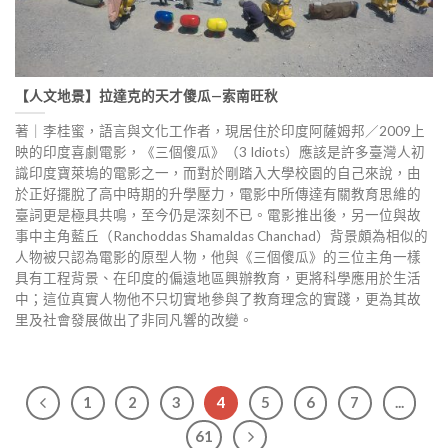
【人文地景】拉達克的天才傻瓜—索南旺秋
著｜李桂蜜，語言與文化工作者，現居住於印度阿薩姆邦／2009上
映的印度喜劇電影，《三個傻瓜》（3 Idiots）應該是許多臺灣人初
識印度寶萊塢的電影之一，而對於剛踏入大學校園的自己來說，由
於正好擺脫了高中時期的升學壓力，電影中所傳達有關教育思維的
臺詞更是極具共鳴，至今仍是深刻不已。電影推出後，另一位與故
事中主角藍丘（Ranchoddas Shamaldas Chanchad）背景頗為相似的
人物被只認為電影的原型人物，他與《三個傻瓜》的三位主角一樣
具有工程背景、在印度的偏遠地區興辦教育，更將科學應用於生活
中；這位真實人物他不只切實地參與了教育理念的實踐，更為其故
里及社會發展做出了非同凡響的改變。
1
2
3
4
5
6
7
...
61