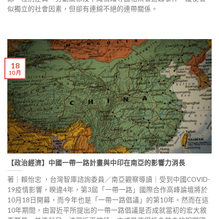
似獨立的社會因素，但卻有連綿不絕的連帶關係。
18
10 月
【政治經濟】中國一帶一路計畫與中印在南亞的影響力消長
著｜賴怡忠 ，台灣智庫諮詢委員／南亞觀察導讀｜受到中國COVID-
19疫情影響，睽違4年，第3屆「一帶一路」國際合作高峰論壇將於
10月18日開幕，而今年也是「一帶一路倡議」的第10年。然而在這
10年期間，由習近平所提出的一帶一路倡議是否成就當初的宏大敘