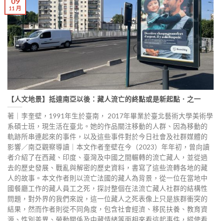
09
11 月
【人文地景】抵達南亞以後：藏人流亡的終點或是新起點．之一
著｜李奎壁，1991年生於臺南， 2017年畢業於臺北藝術大學美術學
系碩士班，現生活在臺北。她的作品關注移動的人群、因為移動的
軌跡所串連起來的事件，以及這些事件對於今日社會及社群媒體的
影響／南亞觀察導讀｜本文作者奎壁在今（2023）年年初，曾向讀
者介紹了在西藏、印度、臺灣及中國之間輾轉的流亡藏人，並從過
去的歷史發展、戰亂與解密的歷史資料，書寫了這些流轉各地的藏
人的故事。本文作者則以流亡法國的藏人為背景，從一位在當地中
國餐廳工作的藏人員工之死，探討整個在法流亡藏人社群的結構性
問題，對外界的我們來說，這一位藏人之死表像上只是族群衝突的
結果，然而作者則從不同角度，包含社會經濟、移民扶養、教育資
源、性別差異、勞動關係及中藏情緒等面相來看這起事件，縱使看