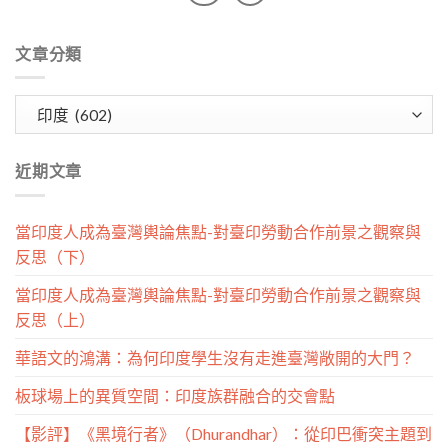
文章分類
文
章
分
近期文章
類
當印度人成為臺灣輿論焦點-對臺印勞動合作前景之觀察與
反思（下）
當印度人成為臺灣輿論焦點-對臺印勞動合作前景之觀察與
反思（上）
華語文的鴻溝：為何印度學生沒有走進臺灣敞開的大門？
板球場上的異質空間：印度族群融合的交會點
【影評】《黑境行者》（Dhurandhar）：從印巴衝突主題到