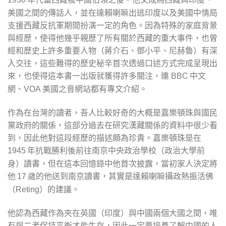
美國之間的傳話人，並在達賴喇嘛出逃印度以及美國中情局
支援西藏反抗軍期間扮演一定的角色。因為特殊的家庭背景
與經歷，使得他幾乎親歷了所有關於西藏的重大事件，也曾
經和歷史上許多重要人物（蔣介石、鄧小平、尼赫魯）有深
入交往，這些難得的歷史秘辛首次透過口述方式完成呈現出
來，也使得這本書一出版就獲得許多關注，連
中文
BBC
網、
美國之音網站都有專文介紹。
VOA
作為在台灣的讀者，吾人比較好奇的大概是嘉樂頓珠與國民
黨政府的關係，這部分過去在研究漢藏關係的資料中很少看
到，因此他對這段經歷的描述頗為珍貴。嘉樂頓珠是在
年抗戰勝利後前往南京中央政治學校（政治大學前
1945
身）讀書，但在這本回憶錄中他首次披露，當初家人決定將
他
歲的他送到南京讀書，其實是達賴喇嘛攝政熱振活佛
17
（
）的建議。
Reting
他認為西藏作為夾在英國（印度）與中國兩個大國之間，唯
有與二者保持平衡才能生存，因此一定要培養了解中國的人