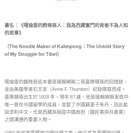
書名：《噶倫堡的麪條商人：我為西藏奮鬥的背後不為人知
的故事》
（
The Noodle Maker of Kalimpong：The Untold Story
）
of My Struggle for Tibet
噶倫堡的麵條商這本書是達賴喇嘛二哥嘉樂頓珠的回憶錄，
並由美國學者石文安（
）紀錄撰寫而成。
Anne F. Thurston
嘉樂頓珠出生於
年，現年
歲，他是達賴喇嘛家庭中
1928
87
唯一曾在中國留學的成員，並娶了中國籍妻子朱丹，因此能
說流利中文，也是西藏與兩屆中國政府（國民黨與共產黨）
之間溝通的重要人物。
年代當西藏被中國佔領之後，他又成為西藏與印度、
1950