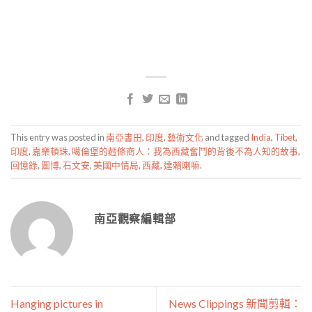
This entry was posted in
南亞書田
,
印度
,
藝術文化
and tagged
India
,
Tibet
,
印度
,
嘉樂頓珠
,
噶倫堡的麪條商人：我為西藏奮鬥的背後不為人知的故事
,
回憶錄
,
圖博
,
石文安
,
美國中情局
,
西藏
,
達賴喇嘛
.
南亞觀察編輯部
Hanging pictures in
News Clippings 新聞剪輯：