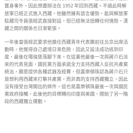
置身事外，因此想盡辦法在
年回到西藏。不過此時解
1952
放軍已經正式進入西藏，他雖然擁有語言優勢，能與解放軍
駐藏司令員張經武直接對話，但已經無法扭轉任何情勢，漢
藏之間的關係也日漸緊張。
一年後當張經武要求他擔任西藏青年代表團前往北京出席活
動時，他覺得自己處境日漸危險，因此又設法成功逃到印
度，最後在噶倫堡落腳下來。在這裏他最後一次與蔣介石派
來的代表見面，國民黨方面承諾全力支持西藏人反抗共產黨
統治，願意提供各種武器及經費，但嘉樂頓珠認為蔣介石只
是想利用西藏來打擊共產黨，而非真的支持西藏獨立，因此
沒有接受台灣開出的條件，這也是嘉樂頓珠最後一次與國民
黨政府接觸，此後他的目標轉向印度與美國，開始了另一階
段的西藏獨立運動。