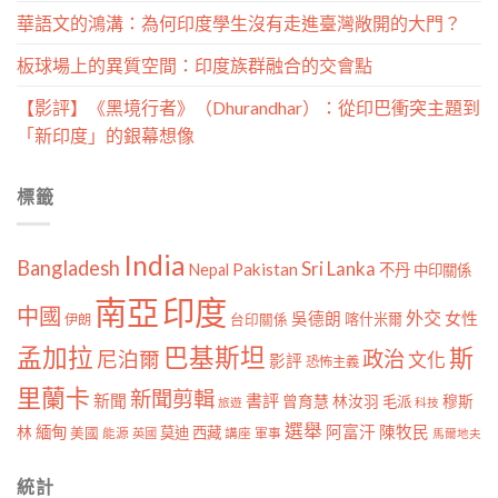
華語文的鴻溝：為何印度學生沒有走進臺灣敞開的大門？
板球場上的異質空間：印度族群融合的交會點
【影評】《黑境行者》（Dhurandhar）：從印巴衝突主題到
「新印度」的銀幕想像
標籤
India
Bangladesh
Sri Lanka
Pakistan
Nepal
不丹
中印關係
南亞
印度
中國
外交
女性
吳德朗
喀什米爾
伊朗
台印關係
孟加拉
巴基斯坦
斯
政治
尼泊爾
文化
影評
恐怖主義
里蘭卡
新聞剪輯
新聞
書評
曾育慧
林汝羽
穆斯
毛派
旅遊
科技
選舉
林
緬甸
阿富汗
陳牧民
莫迪
西藏
美國
能源
講座
軍事
英國
馬爾地夫
統計