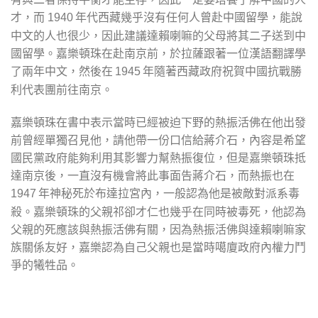
才，而
年代西藏幾乎沒有任何人曾赴中國留學，能說
1940
中文的人也很少，因此建議達賴喇嘛的父母將其二子送到中
國留學。嘉樂頓珠在赴南京前，於拉薩跟著一位漢語翻譯學
了兩年中文，然後在
年隨著西藏政府祝賀中國抗戰勝
1945
利代表團前往南京。
嘉樂頓珠在書中表示當時已經被迫下野的熱振活佛在他出發
前曾經單獨召見他，請他帶一份口信給蔣介石，內容是希望
國民黨政府能夠利用其影響力幫熱振復位，但是嘉樂頓珠抵
達南京後，一直沒有機會將此事面告蔣介石，而熱振也在
年神秘死於布達拉宮內，一般認為他是被敵對派系毒
1947
殺。嘉樂頓珠的父親祁卻才仁也幾乎在同時被毒死，他認為
父親的死應該與熱振活佛有關，因為熱振活佛與達賴喇嘛家
族關係友好，嘉樂認為自己父親也是當時噶廈政府內權力鬥
爭的犧牲品。