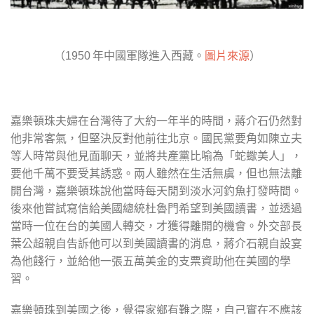
（
年中國軍隊進入西藏。
圖片來源
）
1950
嘉樂頓珠夫婦在台灣待了大約一年半的時間，蔣介石仍然對
他非常客氣，但堅決反對他前往北京。國民黨要角如陳立夫
等人時常與他見面聊天，並將共產黨比喻為「蛇蠍美人」，
要他千萬不要受其誘惑。兩人雖然在生活無虞，但也無法離
開台灣，嘉樂頓珠說他當時每天閒到淡水河釣魚打發時間。
後來他嘗試寫信給美國總統杜魯門希望到美國讀書，並透過
當時一位在台的美國人轉交，才獲得離開的機會。外交部長
葉公超親自告訴他可以到美國讀書的消息，蔣介石親自設宴
為他餞行，並給他一張五萬美金的支票資助他在美國的學
習。
嘉樂頓珠到美國之後，覺得家鄉有難之際，自己實在不應該