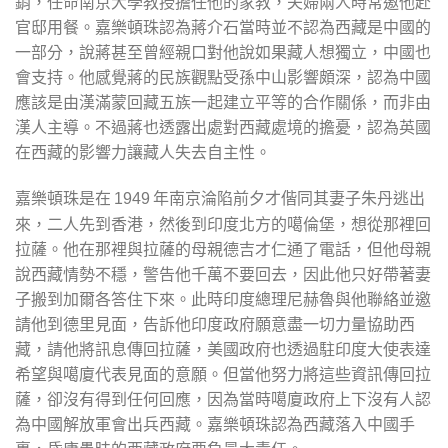
銷，任命南京大學教授擔任他的家教，夫婦兩人時常邀他赴
官邸用餐。嘉樂頓珠認為蔣介石當時並不認為西藏是中國的
一部分，說蔣甚至曾經親口對他說如果藏人想獨立，中國也
會支持。他感覺蔣的民族觀點受孫中山影響頗深，認為中國
應該是由漢滿蒙回藏五族一起建立平等的合作關係，而非由
漢人主導。不過蔣也透露出處對西藏處境的擔憂，認為英國
在西藏的影響力讓藏人失去自主性。
嘉樂頓珠是在
年南京淪陷前夕才偕同其妻子朱丹逃出
1949
來，二人先到香港，然後到印度北方的噶倫堡，想從那裡回
拉薩。他在那裡與拉薩的母親德吉才仁通了電話，但他母親
說西藏情勢不穩，警告他千萬不要回去，因此他只好帶著妻
子搬到加爾各答住下來。此時印度總理尼赫魯與他聯絡並邀
請他到德里見面，告訴他印度政府願意盡一切力量協助西
藏，請他將訊息傳回拉薩，美國政府也透過駐印度大使表達
希望與噶廈代表見面的意願。但當他努力將這些資訊傳回拉
薩，卻沒有得到任何回應，因為當時噶廈政府上下沒有人認
為中國解放軍會出兵西藏。嘉樂頓珠認為西藏落入中國手