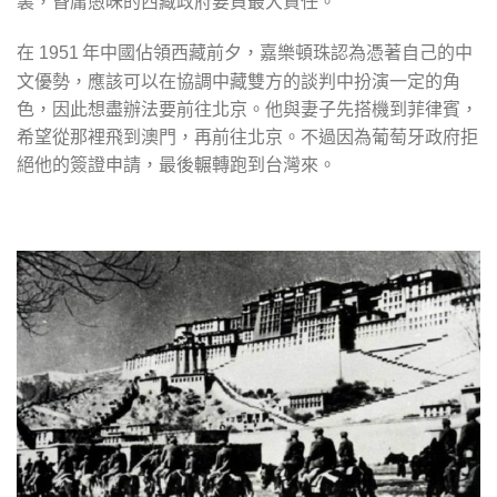
裏，昏庸愚昧的西藏政府要負最大責任。
在
年中國佔領西藏前夕，嘉樂頓珠認為憑著自己的中
1951
文優勢，應該可以在協調中藏雙方的談判中扮演一定的角
色，因此想盡辦法要前往北京。他與妻子先搭機到菲律賓，
希望從那裡飛到澳門，再前往北京。不過因為葡萄牙政府拒
絕他的簽證申請，最後輾轉跑到台灣來。