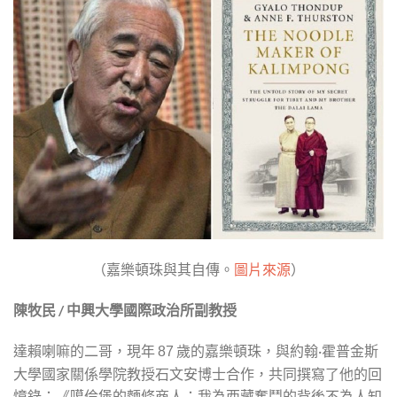
（嘉樂頓珠與其自傳。
圖片來源
）
陳牧民 / 中興大學國際政治所副教授
達賴喇嘛的二哥，現年
歲的嘉樂頓珠，與約翰·霍普金斯
87
大學國家關係學院教授石文安博士合作，共同撰寫了他的回
憶錄：《噶倫堡的麵條商人：我為西藏奮鬥的背後不為人知