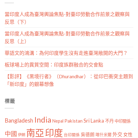
當印度人成為臺灣輿論焦點-對臺印勞動合作前景之觀察與
反思（下）
當印度人成為臺灣輿論焦點-對臺印勞動合作前景之觀察與
反思（上）
華語文的鴻溝：為何印度學生沒有走進臺灣敞開的大門？
板球場上的異質空間：印度族群融合的交會點
【影評】《黑境行者》（Dhurandhar）：從印巴衝突主題到
「新印度」的銀幕想像
標籤
India
Bangladesh
Sri Lanka
Pakistan
Nepal
不丹
中印關係
南亞
印度
中國
外交
女性
吳德朗
喀什米爾
伊朗
台印關係