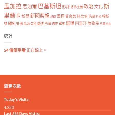
孟加拉
巴基斯坦
斯
政治
尼泊爾
文化
影評
恐怖主義
里蘭卡
新聞剪輯
新聞
書評
曾育慧
林汝羽
穆斯
毛派
旅遊
科技
選舉
林
緬甸
阿富汗
陳牧民
莫迪
西藏
美國
能源
講座
軍事
英國
馬爾地夫
統計
24 個使用者
正在線上。
瀏覽次數
Today's Visits:
4,350
Last 365 Days Visits: