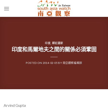
Skip
to
content
印度
,
鄰近國家
印度和馬爾地夫之間的關係必須鞏固
POSTED ON
2014-02-05
BY
南亞觀察編輯部
Arvind Gupta