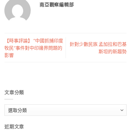
南亞觀察編輯部
【時事評論】 “中國抓捕印度
針對少數民族 孟加拉和巴基
牧民”事件對中印邊界問題的
斯坦的新趨勢
影響
文章分類
文
章
分
近期文章
類