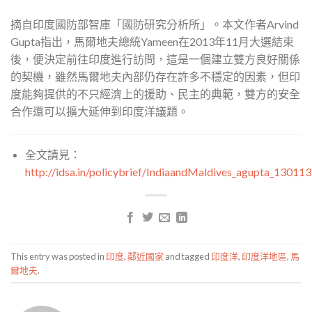
摘自印度國防部智庫「國防研究分析所」。本文作者Arvind
Gupta指出，馬爾地夫總統Yameen在2013年11月大選結束
後，便決定前往印度進行訪問，這是一個建立雙方良好關係
的契機，雖然馬爾地夫內部仍存在許多不穩定的因素，但印
度能夠提供的不只經濟上的援助、民主的典範，雙方的安全
合作還可以擴大延伸到印度洋議題。
全文請見：
http://idsa.in/policybrief/IndiaandMaldives_agupta_130113
This entry was posted in
印度
,
鄰近國家
and tagged
印度洋
,
印度洋地區
,
馬
爾地夫
.