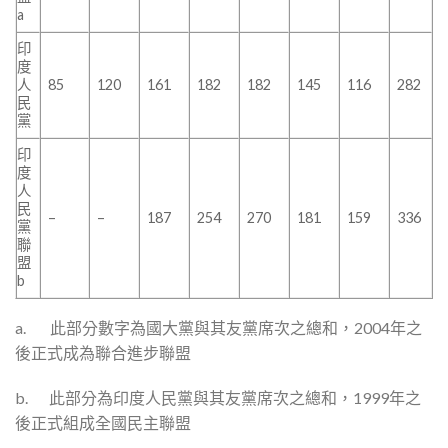
a
印
度
人
85
120
161
182
182
145
116
282
民
黨
印
度
人
民
–
–
187
254
270
181
159
336
黨
聯
盟
b
a. 此部分數字為國大黨與其友黨席次之總和，2004年之
後正式成為聯合進步聯盟
b. 此部分為印度人民黨與其友黨席次之總和，1999年之
後正式組成全國民主聯盟