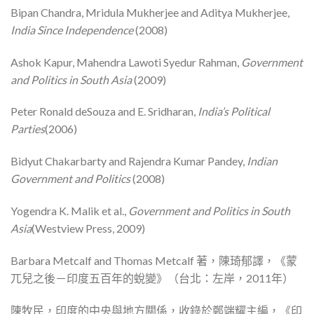
Bipan Chandra, Mridula Mukherjee and Aditya Mukherjee,
India Since Independence
(2008)
Ashok Kapur, Mahendra Lawoti Syedur Rahman,
Government
and Politics in South Asia
(2009)
Peter Ronald deSouza and E. Sridharan,
India’s Political
Parties
(2006)
Bidyut Chakarbarty and Rajendra Kumar Pandey,
Indian
Government and Politics
(2008)
Yogendra K. Malik et al.,
Government and Politics in South
Asia
(Westview Press, 2009)
Barbara Metcalf and Thomas Metcalf 著，陳琦郁譯，《蒙
兀兒之後－印度五百年的蛻變》（台北：左岸，2011年）
陳牧民，印度的中央與地方關係，收錄於鄭端耀主編，《印