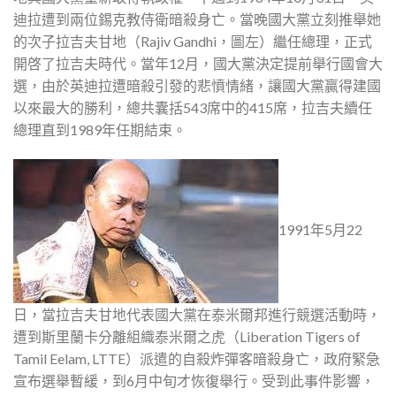
迪拉遭到兩位錫克教侍衛暗殺身亡。當晚國大黨立刻推舉她
的次子拉吉夫甘地（Rajiv Gandhi，圖左）繼任總理，正式
開啓了拉吉夫時代。當年12月，國大黨決定提前舉行國會大
選，由於英迪拉遭暗殺引發的悲憤情緒，讓國大黨贏得建國
以來最大的勝利，總共囊括543席中的415席，拉吉夫續任
總理直到1989年任期結束。
1991年5月22
日，當拉吉夫甘地代表國大黨在泰米爾邦進行競選活動時，
遭到斯里蘭卡分離組織泰米爾之虎（Liberation Tigers of
Tamil Eelam, LTTE）派遣的自殺炸彈客暗殺身亡，政府緊急
宣布選舉暫緩，到6月中旬才恢復舉行。受到此事件影響，