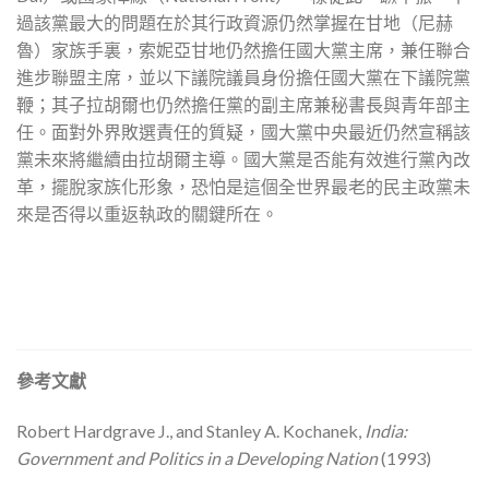
過該黨最大的問題在於其行政資源仍然掌握在甘地（尼赫
魯）家族手裏，索妮亞甘地仍然擔任國大黨主席，兼任聯合
進步聯盟主席，並以下議院議員身份擔任國大黨在下議院黨
鞭；其子拉胡爾也仍然擔任黨的副主席兼秘書長與青年部主
任。面對外界敗選責任的質疑，國大黨中央最近仍然宣稱該
黨未來將繼續由拉胡爾主導。國大黨是否能有效進行黨內改
革，擺脫家族化形象，恐怕是這個全世界最老的民主政黨未
來是否得以重返執政的關鍵所在。
參考文獻
Robert Hardgrave J., and Stanley A. Kochanek,
India:
Government and Politics in a Developing Nation
(1993)