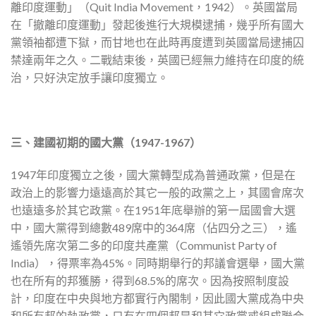
離印度運動」（Quit India Movement，1942）。英國當局
在「撤離印度運動」發起後進行大規模逮捕，幾乎所有國大
黨領袖都遭下獄，而甘地也在此時再度遭到英國當局逮捕囚
禁達兩年之久。二戰結束後，英國已經無力維持在印度的統
治，只好決定放手讓印度獨立。
三、建國初期的國大黨（1947-1967）
1947年印度獨立之後，國大黨轉型成為普通政黨，但是在
政治上的影響力遠遠高於其它一般的政黨之上，其國會席次
也遠遠多於其它政黨。在1951年底舉辦的第一屆國會大選
中，國大黨得到總數489席中的364席（佔四分之三），遙
遙領先席次第二多的印度共產黨（Communist Party of
India），得票率為45%。同時期舉行的邦議會選舉，國大黨
也在所有的邦獲勝，得到68.5%的席次。因為按照制度設
計，印度在中央與地方都實行內閣制，因此國大黨成為中央
和所有邦的執政黨，只有在四個邦是和其它政黨或組成聯合