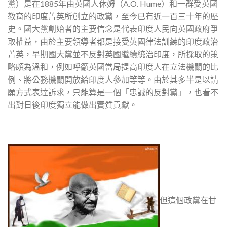
黨）是在1885年由英國人休姆（A.O. Hume）和一群受英國
教育的印度菁英所創立的政黨，至今已有近一百三十年的歷
史。國大黨創始者的主要信念是代表印度人民向英國政府爭
取權益，由於主要領導者都是接受英國律法訓練的印度政治
菁英，早期國大黨並不反對英國繼續統治印度，所採取的策
略頗為溫和，例如呼籲英國當局提高印度人在立法機關的比
例、將公務機關開放給印度人參加等等。由於其多半是以請
願方式表達訴求，只能算是一個「忠誠的反對黨」，也看不
出對日後印度獨立能做出實質貢獻。
但這個政黨在甘