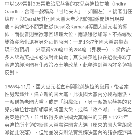
中以169票對335票敗給尼赫魯的女兒英迪拉甘地（Indira
Gandhi，台灣一般稱為「甘地夫人」，如圖左）。後者出任
總理，與Desai及其他國大黨大老之間的關係開始出現裂
痕。英迪拉不願意聽從Desai及Kamaraj等國大黨元老的擺
佈，而後者則亟欲奪回總理大位，兩派嫌隙加深。不過導致
雙衝突激化還有另外兩個原因：一是1967年國大黨選舉表
現不如預期──只贏得520席中的284席（見
表一
）。黨內許
多人認為英迪拉必須對此負責；其次是英迪拉在選後採取了
激進的經濟國有化政策及土地改革，此舉遭到黨內許多領袖
反對。
1969年11月，國大黨元老宣布開除英迪拉的黨籍，後者索
性另起爐灶，建立新的國大黨，此後國大黨內分裂為兩派，
一派稱為老國大黨，或是「組織派」，另一派為尼赫魯的女
兒英迪拉甘地所領導的新國大黨，或稱「改革派」，也稱之
為英迪拉派，並且取得多數原國大黨領袖的支持。1971年
英迪拉所率領的新國大黨贏得國會大選（原來的國大黨組織
派從此沒落），但她並沒有辦法實質解決國內的諸多經濟與