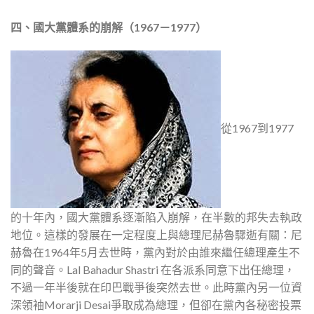
四、國大黨體系的崩解（1967－1977）
從1967到1977
的十年內，國大黨體系逐漸陷入崩解，在半數的邦失去執政
地位。這樣的發展在一定程度上與總理尼赫魯驟逝有關：尼
赫魯在1964年5月去世時，黨內對於由誰來繼任總理產生不
同的聲音。Lal Bahadur Shastri 在各派系同意下出任總理，
不過一年半後就在印巴戰爭後突然去世。此時黨內另一位資
深領袖Morarji Desai爭取成為總理，但卻在黨內各秘密投票