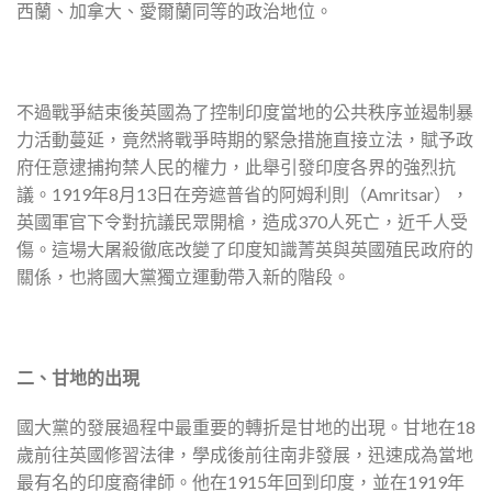
西蘭、加拿大、愛爾蘭同等的政治地位。
不過戰爭結束後英國為了控制印度當地的公共秩序並遏制暴
力活動蔓延，竟然將戰爭時期的緊急措施直接立法，賦予政
府任意逮捕拘禁人民的權力，此舉引發印度各界的強烈抗
議。1919年8月13日在旁遮普省的阿姆利則（Amritsar），
英國軍官下令對抗議民眾開槍，造成370人死亡，近千人受
傷。這場大屠殺徹底改變了印度知識菁英與英國殖民政府的
關係，也將國大黨獨立運動帶入新的階段。
二、甘地的出現
國大黨的發展過程中最重要的轉折是甘地的出現。甘地在18
歲前往英國修習法律，學成後前往南非發展，迅速成為當地
最有名的印度裔律師。他在1915年回到印度，並在1919年