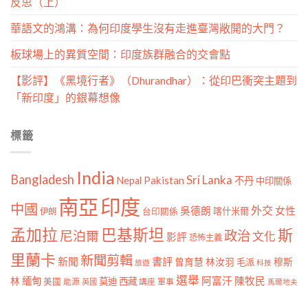
反思（上）
華語文的鴻溝：為何印度學生沒有走進臺灣敞開的大門？
板球場上的異質空間：印度族群融合的交會點
【影評】《黑境行者》（Dhurandhar）：從印巴衝突主題到
「新印度」的銀幕想像
標籤
India
Bangladesh
Sri Lanka
Pakistan
Nepal
不丹
中印關係
南亞
印度
中國
外交
女性
吳德朗
喀什米爾
伊朗
台印關係
孟加拉
巴基斯坦
斯
政治
尼泊爾
文化
影評
恐怖主義
里蘭卡
新聞剪輯
新聞
書評
曾育慧
林汝羽
穆斯
毛派
旅遊
科技
選舉
林
緬甸
阿富汗
陳牧民
莫迪
西藏
美國
能源
講座
軍事
英國
馬爾地夫