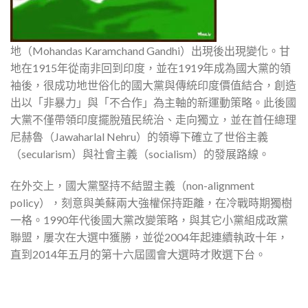
地（Mohandas Karamchand Gandhi）出現後出現變化。甘
地在1915年從南非回到印度，並在1919年成為國大黨的領
袖後，很成功地世俗化的國大黨與傳統印度價值結合，創造
出以「非暴力」與「不合作」為主軸的新運動策略。此後國
大黨不僅帶領印度擺脫殖民統治、走向獨立，並在首任總理
尼赫魯（Jawaharlal Nehru）的領導下確立了世俗主義
（secularism）與社會主義（socialism）的發展路線。
在外交上，國大黨堅持不結盟主義（non-alignment
policy），刻意與美蘇兩大強權保持距離，在冷戰時期獨樹
一格。1990年代後國大黨改變策略，與其它小黨組成政黨
聯盟，屢次在大選中獲勝，並從2004年起連續執政十年，
直到2014年五月的第十六屆國會大選時才敗選下台。