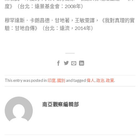
度》（台北：遠景基金會：2008年）
穆罕達斯．卡朗昌德．甘地著，王敏雯譯，《我對真理的實
驗：甘地自傳》（台北：遠流，2014年）
This entry was posted in
印度
,
國別
and tagged
偉人
,
政治
,
政黨
.
南亞觀察編輯部