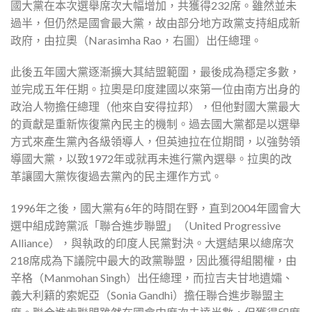
國大黨在本次選舉席次大幅增加，共獲得232席。雖然並未
過半，但仍然是國會最大黨，故由部分地方政黨支持組成新
政府，由拉奧（Narasimha Rao，右圖）出任總理。
此後五年國大黨逐漸擴大其結盟範圍，最後成為穩定多數，
並完成五年任期。拉奧是印度建國以來第一位由南方出身的
政治人物擔任總理（他來自安得拉邦），但他對國大黨最大
的貢獻是重新恢復黨內民主的機制。過去國大黨都是以選舉
方式來產生黨內各級領導人，但英迪拉在位期間，以強勢領
導國大黨，以致1972年或就再未進行黨內選舉。拉奧的改
革讓國大黨恢復過去黨內的民主運作方式。
1996年之後，國大黨有6年的時間在野，直到2004年國會大
選中組成跨黨派「聯合進步聯盟」（United Progressive
Alliance），與執政的印度人民黨對決。大選結果以總席次
218席成為下議院中最大的政黨聯盟，因此獲得組閣權，由
辛格（Manmohan Singh）出任總理，而拉吉夫甘地遺孀、
義大利籍的索妮亞（Sonia Gandhi）擔任聯合進步聯盟主