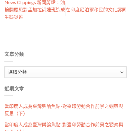
News Clippings 新聞剪輯：油
輪翻覆恐對孟加拉尚達班造成
在印度尼泊爾移民的文化認同
生態災難
文章分類
文
章
分
近期文章
類
當印度人成為臺灣輿論焦點-對臺印勞動合作前景之觀察與
反思（下）
當印度人成為臺灣輿論焦點-對臺印勞動合作前景之觀察與