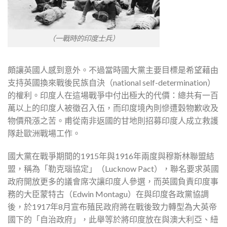
（一戰時的印度士兵）
頗讓英國人感到意外。不過當時國大黨主要目標是希望藉由
支持英國換來戰後民族自決（national self-determination）
的權利。印度人在這場戰爭中付出極大的代價：總共有一百
萬以上的印度人被徵召入伍，而印度境內則慘遭穀物歉收及
物價飛漲之苦。甫從南非返國的甘地則招募印度人成立救護
隊赴歐洲戰場工作。
國大黨在戰爭期間的1915年與1916年兩度與穆斯林聯盟結
盟，稱為「勒克瑙協定」（Lucknow Pact），聯名要求英國
政府開放更多的議會席次讓印度人參選，而英國負責印度事
務的大臣蒙特古（Edwin Montagu）在與印度各政黨協調
後，於1917年8月宣布殖民政府將在戰後致力轉型為大英帝
國下的「自治政府」，此舉等於將印度放在與澳大利亞、紐