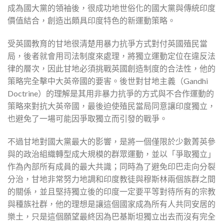
成為國大黨的領袖後，很成功地世俗化的國大黨與傳統印度
價值結合，創造出頗具印度特色的新運動策略。
受英國教育的甘地很清楚用暴力抗爭方式對付英國殖民當
局，後者就會用司法制度來處理，將獨立運動定位在違反法
律的層次，因此甘地必須挑戰英國創造制度的合法性，他的
策略完全擊中大英帝國的要害。後世對甘地主義（Gandhi
Doctrine）的理解是其用非暴力抗爭的方式與不合作運動的
策略來對抗大英帝國，最後迫使殖民當局同意讓印度獨立，
也避免了一場可能因爭取獨立而引發的戰爭。
不過甘地對國大黨最大的影響，是將一個僅限於少數菁英參
與的政治組織轉型成大規模的群眾運動，並以「爭取獨立」
作為內部所有成員的最大共識；同時為了避免印巴走向分裂
分治，甘地非常努力地調和印度教徒與穆斯林兩個族群之間
的關係，並且堅持獨立後的印度一定要平等對待所有的宗教
與種族社群，他的理想是讓這個國家成為所有人共同安居的
樂土，只是這個願望最終因為巴基斯坦獨立出去而沒有完全