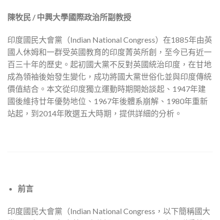
陳牧民 / 中興大學國際政治所副教授
印度國民大會黨（Indian National Congress）在1885年由英
國人休姆和一群受英國教育的印度菁英所創，至今已有近一
百三十年的歷史。起初國大黨不反對英國統治印度，在甘地
成為領袖後始發生變化，成功將國大黨世俗化並與印度傳統
價值結合。本文從印度獨立運動時期開始談起、1947年建
國後維持廿年優勢地位、1967年後體系崩解、1980年重新
站起，到2014年敗選五大時期，提供詳細的分析。
前言
印度國民大會黨（Indian National Congress，以下簡稱國大