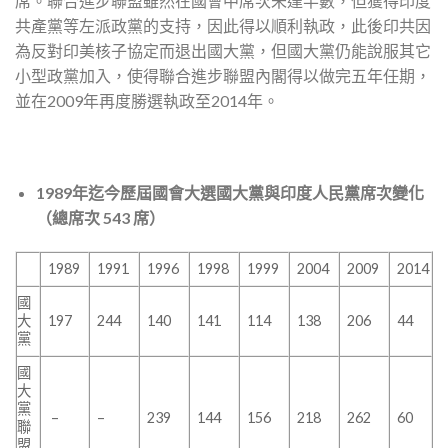
席。聯合進步聯盟雖然在國會中席次未達半數，但獲得印度
共產黨等左派政黨的支持，因此得以順利執政，此後印共因
為反對印美核子協定而退出國大黨，但國大黨仍能說服其它
小型政黨加入，使得聯合進步聯盟內閣得以做完五年任期，
並在2009年再度勝選執政至2014年。
1989
年迄今歷屆國會大選國大黨與印度人民黨席次變化
（總席次
543
席）
1989
1991
1996
1998
1999
2004
2009
2014
國
大
197
244
140
141
114
138
206
44
黨
國
大
黨
–
–
239
144
156
218
262
60
聯
盟