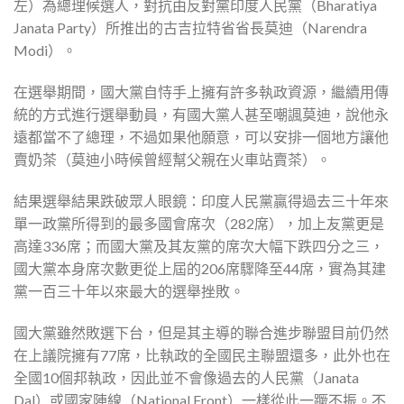
左）為總理候選人，對抗由反對黨印度人民黨（Bharatiya
Janata Party）所推出的古吉拉特省省長莫迪（Narendra
Modi）。
在選舉期間，國大黨自恃手上擁有許多執政資源，繼續用傳
統的方式進行選舉動員，有國大黨人甚至嘲諷莫迪，說他永
遠都當不了總理，不過如果他願意，可以安排一個地方讓他
賣奶茶（莫迪小時候曾經幫父親在火車站賣茶）。
結果選舉結果跌破眾人眼鏡：印度人民黨贏得過去三十年來
單一政黨所得到的最多國會席次（282席），加上友黨更是
高達336席；而國大黨及其友黨的席次大幅下跌四分之三，
國大黨本身席次數更從上屆的206席驟降至44席，實為其建
黨一百三十年以來最大的選舉挫敗。
國大黨雖然敗選下台，但是其主導的聯合進步聯盟目前仍然
在上議院擁有77席，比執政的全國民主聯盟還多，此外也在
全國10個邦執政，因此並不會像過去的人民黨（Janata
Dal）或國家陣線（National Front）一樣從此一蹶不振。不