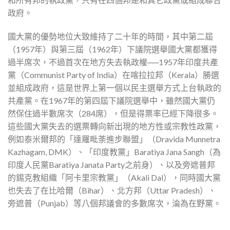
政府。
國大黨的優勢地位大致維持了二十年的時間，其中第二屆
（1957年）與第三屆（1962年）下議院選舉國大黨都獲得
過半席次，不過首次在地方失去執政權──1957年印度共產
黨（Communist Party of India）在喀拉拉邦（Kerala）勝選
並組成政府，這是世界上第一個以民主選舉方式上台執政的
共產黨。在1967年的第四屆下議院選舉中，雖然國大黨仍
然保住過半數席次（284席），但是得票率已經下降很多。
這些國大黨失去的選票轉向新出現的地方性或宗教性政黨，
例如泰米爾邦的「達羅毗荼進步聯盟」（Dravida Munnetra
Kazhagam, DMK）、「印度教黨」Baratiya Jana Sangh（為
印度人民黨Baratiya Janata Party之前身）、以及旁遮普邦
的錫克教組織「阿卡里宗教黨」（Akali Dal），同時國大黨
也失去了在比哈爾（Bihar）、北方邦（Uttar Pradesh）、
旁遮普（Punjab）等八個邦議會的多數席次，淪為在野黨。