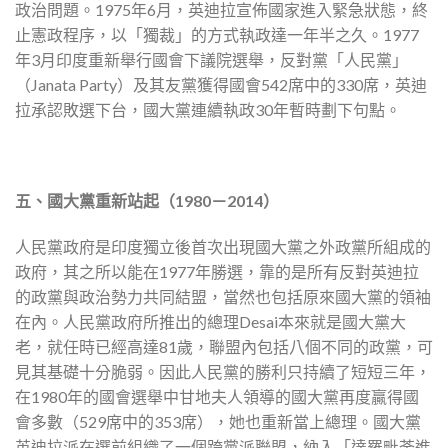
政治問題。1975年6月，英迪拉宣佈國家進入緊急狀態，終
止憲政程序，以「獨裁」的方式執政達一年半之久。1977
年3月印度重新舉行國會下議院選舉，反對黨「人民黨」
（Janata Party）及其友黨獲得國會542席中的330席，英迪
拉承認敗選下台，國大黨連續執政30年暫時劃下句點。
五、國大黨重新站起（1980－2014）
人民黨政府是印度獨立後首次出現國大黨之外政黨所組成的
政府，其之所以能在1977年勝選，靠的是所有反對英迪拉
的政黨與政治勢力共同結盟，當然也包括原來國大黨的領袖
在內。人民黨政府所推出的總理Desai本來就是國大黨大
老，就任時已經高達81歲，聯盟內包括八個不同的政黨，可
見其基礎十分脆弱。因此人民黨的勝利只持續了短短三年，
在1980年的國會選舉中甘地夫人領導的國大黨再度贏得國
會多數（529席中的353席），她也重新當上總理。國大黨
英迪拉派在選前組織了一個跨黨派聯盟，納入「達羅毗荼進