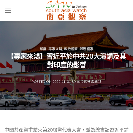
Skip
to
content
印度
,
專家來鴻
,
政治經濟
,
鄰近國家
【專家來鴻】習近平於中共20大演講及其
對印度的影響
POSTED ON
2022-11-01
BY
南亞觀察編輯部
中國共產黨甫結束第20屆黨代表大會，並為總書記習近平鋪