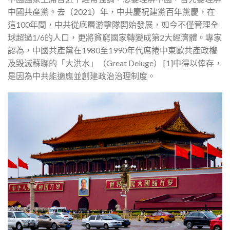
中國共產黨。去（2021）年，中共慶祝建黨百年黨慶，在
這100年間，中共從底層游擊隊開始發展，如今不僅管理全
球超過1/6的人口，更將貧窮國家轉變成第2大經濟體。專家
認為，中國共產黨在1980至1990年代席捲中東歐共產政權
及毀滅蘇聯的「大洪水」（Great Deluge） [1]中得以倖存，
是因為中共能適應並創建政治治理制度。