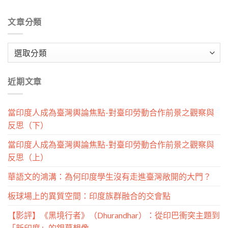
文章分類
文
章
分
近期文章
類
當印度人成為臺灣輿論焦點-對臺印勞動合作前景之觀察與
反思（下）
當印度人成為臺灣輿論焦點-對臺印勞動合作前景之觀察與
反思（上）
華語文的鴻溝：為何印度學生沒有走進臺灣敞開的大門？
板球場上的異質空間：印度族群融合的交會點
【影評】《黑境行者》（Dhurandhar）：從印巴衝突主題到
「新印度」的銀幕想像