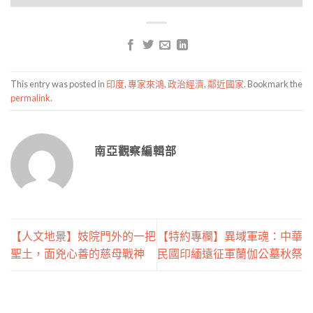
This entry was posted in
印度
,
專家來鴻
,
政治經濟
,
鄰近國家
. Bookmark the
permalink
.
南亞觀察編輯部
【人文地景】妓院門外的一把
【特約專欄】異域軍魂：中華
聖土，面兇心善的慈母戰神
民國印緬遠征軍蘭伽公墓秋祭