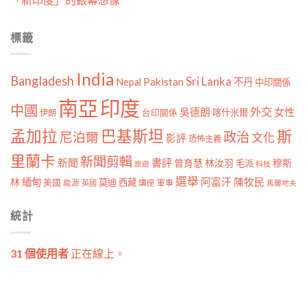
標籤
India
Bangladesh
Sri Lanka
Pakistan
Nepal
不丹
中印關係
南亞
印度
中國
外交
女性
吳德朗
喀什米爾
伊朗
台印關係
孟加拉
巴基斯坦
斯
政治
尼泊爾
文化
影評
恐怖主義
里蘭卡
新聞剪輯
新聞
書評
曾育慧
林汝羽
穆斯
毛派
旅遊
科技
選舉
林
緬甸
阿富汗
陳牧民
莫迪
西藏
美國
能源
講座
軍事
英國
馬爾地夫
統計
31 個使用者
正在線上。