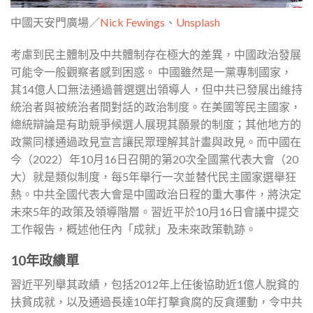
中國天安門廣場／
Nick Fewings
、
Unsplash
考慮到民主體制及中共體制存在極大的差異，中國政治發展
可能令一般觀察者感到困惑。 中國雖然是一黨專制國家，
其14億人口無法通過普選選出領導人，但中共已發展出維持
統治者與被統治者間對話的政治制度。在美國等民主國家，
總統辯論是有助競爭候選人展現其願景的制度；其他地方的
政黨同樣通過政見宣言讓民眾理解其計畫與政見。而中國在
今（2022）年10月16日召開的第20次全國黨代表大會（20
大）就是類似制度，每5年舉行一次並替代民主國家選舉狂
熱。中共全國代表大會是中國政治日程的重大事件，將決定
未來5年的政策及領導階層。習近平於10月16日會議中提交
工作報告，概述他任內「成就」及未來政策軌跡。
10年政績單
習近平列舉其政績，包括2012年上任後協助近1億人脫貧的
扶貧成就，以及通過長達10年打擊貪腐的反貪運動，令中共