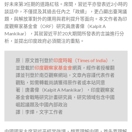
好未來第3任期的道路紅毯。席間，習近平亦發表近2小時的
談話中，不僅提及其過去任內之「政績」，更凸顯出臺灣議
題，與解放軍對外的運用與君利提升等面向。本文作者為印
度觀察家基金會（ORF）研究員唐書偉（Kalpit A
Mankikar），其就習近平於20大期間所發表的言論進行分
析，並提出印度政府必須關注的重點。
原｜原文首刊登於
印度時報（Times of India）
，
並登載於
印度觀察家基金會
網頁，經作者授權翻
譯並刊登於南亞觀察網站，文章內容謹代表作者
觀點，如需轉載尚請獲得原作者或本站同意
著｜唐書偉（Kalpit A Mankikar），印度觀察家
基金會戰略研究計畫研究員，研究領域包含中國
崛起議題及中國內部政治
譯｜李燁，文字工作者
中國國家主席習近平經常強調，想要理解中國，首先要理解