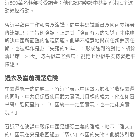
近500萬名幹部接受調查；他也試圖辯護中共對香港民主運
動鎮壓行動。
習近平藉由工作報告及演講，向中共忠誠黨員及國內支持者
傳達訊息；主旨則強調，正是其「強而有力的領導」才能夠
解決中國所面臨的各種問題。此舉不經意地與前任胡錦濤任
期，也被稱作是為「失落的10年」，形成強烈的對比。胡錦
濤出席「20大」時看似年老體衰，視覺上也似乎支持習近平
陳述。
過去及當前清楚危險
在臺灣統一的問題上，習近平表示中國致力於和平收復臺灣
的同時，中共仍保留使用武力實現其目標的權力，他在如雷
掌聲中強硬堅持，「中國統一一定要實現，也一定能夠實
現。」
習近平在演講中駁斥中國是擴張主義的強權，暗示「強大」
的中國現在只是收回過去「弱小」帝國的失物。此說法引發