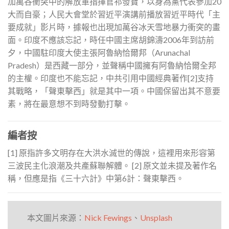
加萬谷衝突中的解放軍指揮官祁發寶，以身為黨代表參加20
大而自豪；人民大會堂於習近平演講前播放習近平時代「主
要成就」影片時，據報也出現加萬谷冰天雪地暴力衝突的畫
面。印度不應該忘記，時任中國主席胡錦濤2006年到訪前
夕，中國駐印度大使主張阿魯納恰爾邦（Arunachal
Pradesh）是西藏一部分，並聲稱中國擁有阿魯納恰爾全邦
的主權。印度也不能忘記，中共引用中國經典著作[2]支持
其戰略，「聲東擊西」就是其中一項。中國保留出其不意要
素，將在最意想不到時發動打擊。
編者按
[1] 原指許多文明存在大洪水滅世的傳說，這裡用來形容第
三波民主化浪潮及共產蘇聯解體。
[2] 原文並未提及著作名
稱，但應是指《三十六計》中第6計：聲東擊西。
本文圖片來源：
Nick Fewings
、
Unsplash