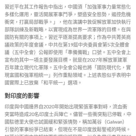
習近平在其工作報告中指出，中國須「加強軍事力量常態化
多樣化運用，靈活開展軍事鬥爭，塑造安全態勢，遏控危機
衝突，打贏局部戰爭。」，他在演講中敦促解放軍加快執行
部隊訓練及新戰略，以實現成為世界一流軍隊的目標。在與
國防有關的事項上，習近平逐漸提高要求；作為中共菁英商
議政策的年度會議，中共在第19屆中央委員會第5次全體會
議（五中全會）公報即使用「準備備戰」口號。五中全會上
宣布的其中一項主要發展目標，就是在2027年解放軍建軍
百年建立現代化軍隊。五中全會公報也將「國防現代化，實
現富國和強軍相統一」列作重點領域。上述表態似乎表明中
國實際上已放棄「和平統一」選項。
對印度的影響
印度與中國邊界自2020年開始出現緊張軍事對峙，流血衝
突當時造成20名印度士兵陣亡。儘管一些衝突點已停戰，中
國駐德里大使也試圖緩和緊張情勢，稱加萬谷（Galwan）
引發的軍事紛爭已結束，但現在不是印度放鬆警戒的時候。