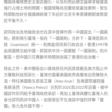
獨裁政權將歷史主張武器化，以及利用此類言論尋求報復或
強行占領土地的問題。俄國侵略烏克蘭就是最佳案例，發生
時間點恰好在俄國總統普丁年初於北京冬季奧運期間會晤習
近平後不久。
認同政治及地緣政治也在其中發揮作用。中國提出「一國兩
制」原則吸引臺灣，指在「一國兩制」方針下，臺灣若與大
陸（mainland）統一，則將能保持其行政自治。香港1997年
由英國移交給中國，即提供中共一個實驗「一國兩制」的示
範區。但中國只花費數年時間就削弱了香港的自治權。
除此之外，美中關係自川普政府任內因貿易戰及美方阻止中
方獲取科技而惡化，臺灣也隨著美國政界高層來訪而聲勢大
漲。時任美國衛生部長艾薩（Alex Azar）及美國眾議院議
長裴洛西（Nancy Pelosi）分別於2020及2022年訪臺，被中
國認作形同給予臺灣政府承認，再加上臺灣具體化臺灣人的
身分認同而非中國人，迫使習近平在演說中強烈抨擊「臺
獨」勢力及外國干預。