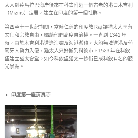
太人到達馬拉巴海岸後來在科欽附近一個古老的港口木吉利
（
）定居，建立在印度的第一個社群。
Miziris
第四至十一世紀期間，當時仁慈的印度教
讓猶太人享有
Raj
文化和宗教自由，賜給他們高度自治權。一直到
年
1341
時，由於木吉利港遭逢海嘯及海港淤積，大船無法進港及葡
萄牙人勢力入侵，猶太人只好搬到科欽市。
年在科欽
1523
堡建立猶太會堂。如今科欽堡猶太一條街已成科欽有名的觀
光景點。
印度第一座清真寺