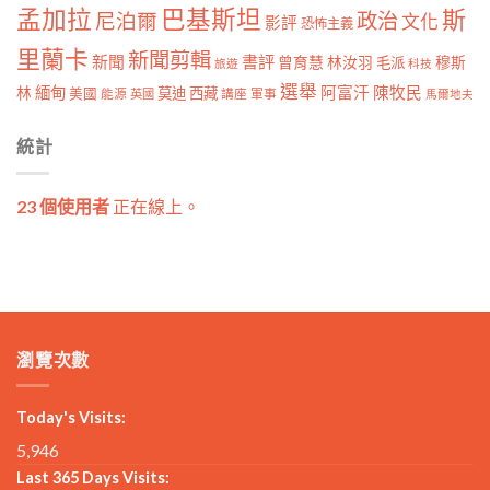
孟加拉
巴基斯坦
斯
政治
尼泊爾
文化
影評
恐怖主義
里蘭卡
新聞剪輯
新聞
書評
曾育慧
林汝羽
穆斯
毛派
旅遊
科技
選舉
林
緬甸
阿富汗
陳牧民
莫迪
西藏
美國
能源
講座
軍事
英國
馬爾地夫
統計
23 個使用者
正在線上。
瀏覽次數
Today's Visits:
5,946
Last 365 Days Visits: