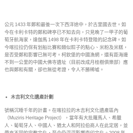
公元
年鄭和最後一次下西洋途中，於古里國去世。如
1433
今在卡利卡特的鄭和碑亭已不知去向，只見晚了一甲子的葡
萄牙航海家，達伽馬
年在卡利卡特登陸的記念碑。如
1498
今喀拉拉仍保有划船比賽和類似粽子的點心、米粉及米糕，
是否受鄭和影響已無可考。柯欽堡的中國漁網，還有距海邊
不到一公里的中國大佛寺遺址（目前改成月桂樹俱樂部）應
也與鄭和有關，卻也無從考證，令人不勝稀噓。
木吉利文化遺產計劃
號稱沉睡千年的計畫。在喀拉拉的木吉利文化遺產區內
（
），當年有大批羅馬人、希臘
Muziris Heritage Project
人、葡萄牙人、中國人、猶太人和阿拉伯商人在此定居，並
帶來不同的宗教文化，至今仍深深影響南印文化。
年
2008