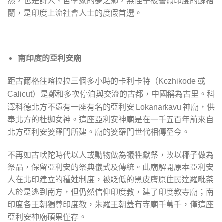
然，也是詩人、哲學家的夢之鄉，無怪乎被譽為印度的蘇格
蘭，是印度上流社會人士的度假首選。
南印度的亞利安廟
距古爾格往喀拉拉三個多小時的卡利卡特（
或
Kozhikode
）是鄭和多次停泊與交流的古都，中國稱為古里。科
Calicut
澤科德北方不遠有一座有名的亞利安
神廟，供
Lokanarkavu
奉北方的杜迦女神。這座亞利安神廟是在一千五百年前來自
北方亞利安婆羅門所建。廟的婆羅門世代相傳至今。
不再如古吠陀時代以人或動物做為犧牲獻祭，改以椰子做為
祭品，保留亞利安的祭典儀式及傳統。此廟解開原本亞利安
人在北印建立的種姓制度，被貶低的黑皮膚原住民達羅毗荼
人於是逃到南方，但仍然信仰印度教，建了印度教寺廟；南
印度各王朝獨尊印度教，朱羅王朝蓋有寺廟千萬千，僅這座
亞利安神廟碩果僅存。