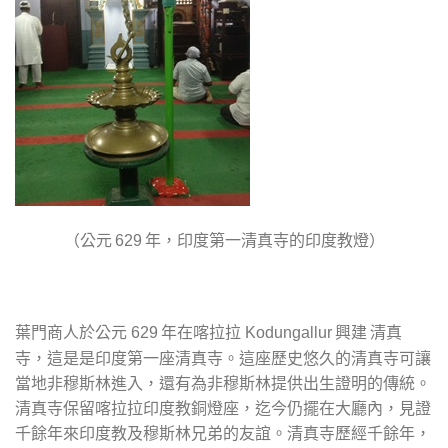
（公元
年，印度第一清真寺的印度教燈）
629
葉門商人於公元
年在喀拉拉
興建 清真
629
Kodungallur
寺，這是是印度第一座清真寺。這座歷史悠久的清真寺可讓
當地非穆斯林進入，還有為非穆斯林提供出生證明的傳統。
清真寺保留喀拉拉印度教銅燈座，迄今仍擺在大廳內，見證
千餘年來印度教及穆斯林兄弟的友誼。清真寺歷經千餘年，