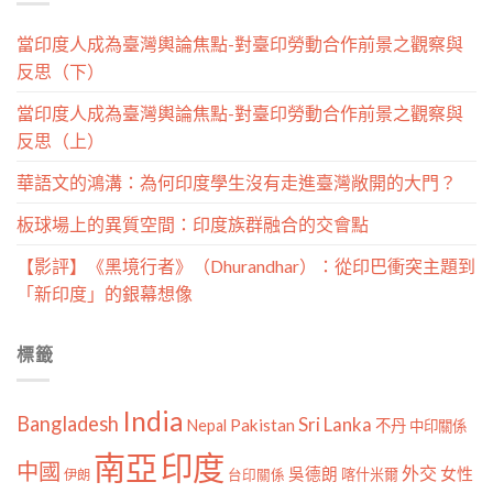
當印度人成為臺灣輿論焦點-對臺印勞動合作前景之觀察與
反思（下）
當印度人成為臺灣輿論焦點-對臺印勞動合作前景之觀察與
反思（上）
華語文的鴻溝：為何印度學生沒有走進臺灣敞開的大門？
板球場上的異質空間：印度族群融合的交會點
【影評】《黑境行者》（Dhurandhar）：從印巴衝突主題到
「新印度」的銀幕想像
標籤
India
Bangladesh
Sri Lanka
Pakistan
Nepal
不丹
中印關係
南亞
印度
中國
外交
女性
吳德朗
喀什米爾
伊朗
台印關係