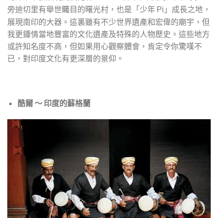
旁迪切里有舉世矚目的曙光村，也是「少年
」成長之地，
Pi
展現南印的大器。這裏雖有不少世界遺產和宏偉的廟宇，但
我更鍾情當地豐富的文化遺產及特殊的人物歷史。這些地方
或許知名度不高，但如果用心觀察體會，肯定令你驚嘆不
已，對印度文化有更深層的景仰。
酷爾 ～
印度的蘇格蘭