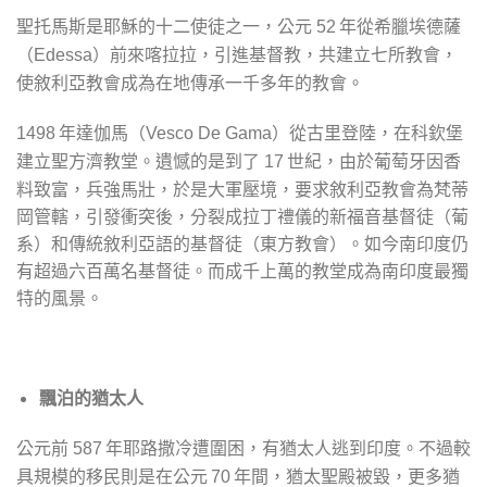
聖托馬斯是耶穌的十二使徒之一，公元
年從希臘埃德薩
52
（
）前來喀拉拉，引進基督教，共建立七所教會，
Edessa
使敘利亞教會成為在地傳承一千多年的教會。
年達伽馬（
）從古里登陸，在科欽堡
1498
Vesco De Gama
建立聖方濟教堂。遺憾的是到了
世紀，由於葡萄牙因香
17
料致富，兵強馬壯，於是大軍壓境，要求敘利亞教會為梵蒂
岡管轄，引發衝突後，分裂成拉丁禮儀的新福音基督徒（葡
系）和傳統敘利亞語的基督徒（東方教會）。如今南印度仍
有超過六百萬名基督徒。而成千上萬的教堂成為南印度最獨
特的風景。
飄泊的猶太人
公元前
年耶路撒冷遭圍困，有猶太人逃到印度。不過較
587
具規模的移民則是在公元
年間，猶太聖殿被毀，更多猶
70