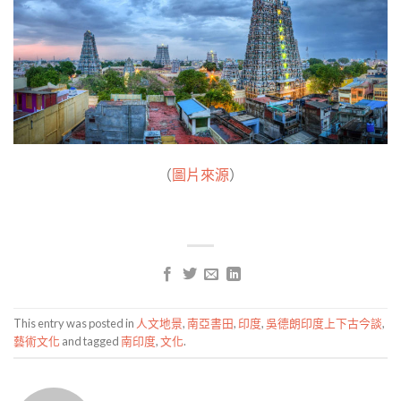
（
圖片來源
）
This entry was posted in
人文地景
,
南亞書田
,
印度
,
吳德朗印度上下古今談
,
藝術文化
and tagged
南印度
,
文化
.