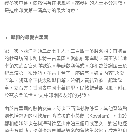
經多次重建，依然保有在地風格。來參拜的人士不分宗教，
是這座印度第一清真寺的最大特色。
鄭和的最愛古里國
第一次下西洋率領二萬七千人，二百四十多艘海船；首航目
的就是訪問卡利卡特－古里國。當船舶靠岸時，國王沙米地
率領文武百官列隊歡迎。舉辦歡迎儀式。鄭和為答謝國王及
紀念這第一次遠航，在古里蓋了一座碑亭。碑文內容“永樂
五年，朝廷命正使太監鄭和等，統領大寶船到彼，起建碑
亭，立石雲：其國去中國十萬餘里，民物鹹若熙同風，刻石
於茲永樂萬世。”是中印兩國友好的見證。
由於古里國的熱情友誼，每次下西洋必做停留，其他登陸點
還包括鄰近的柯欽及南喀拉拉的小葛蘭（
）。由於
Kovalam
鄭和船隊每次在科澤科德至少停泊三個月或更久，對當地經
濟大有幫助。卡利卡特是種類繁多的貨物集散地，成為鄭和