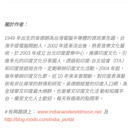
關於作者：
年出生的吳德朗為台灣電腦半導體的資訊業先趨，台
1949
灣手提電腦開創人。2002 年逐漸淡出後，熱衷音樂文化藝
術，於
年成立 台北印度愛樂中心，推廣印度文化，引
2003
進多元的印度文化分享國人。透過和印度-台北協會（
）
ITA
和印度旅遊局合作，定期舉辦印度文化活動。
年起，
2004
每年舉辦印度文化節，近
年來未曾間斷，對印度表演藝
10
術有非比尋常的熱情和研究。吳德朗經營的印度入口網，為
全球華文印度最大網群，也是華文印度文化活 動和知識平
台，備受文化人士歡迎，每天有極高的點閱率。
# 有興趣請上：
及
www.indianandworldmusic.net
http://blog.roodo.com/india_portal