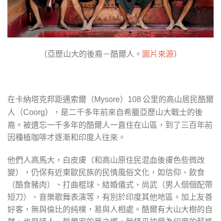
（亞歷山大的後裔－酷爾人。
圖片來源
）
在卡納塔克邦距邁索爾（
）
公里的高山居民酷爾
Mysore
108
人（
），是二千多年前來自希臘亞歷山大戰士的後
Coorg
裔。被遺忘一千多年的酷爾人一直住在山區，到了三百年前
因種植咖啡才逐漸和印度人往來。
他們人高馬大，白皮膚（和高山原住民混血後膚色些微改
變），仍保有近東歐民族的民情風俗文化，如信仰、飲食
（酷食豬肉）、打曲棍球、結婚儀式、尚武（男人個個配帶
短刀）、音樂歌舞表演等，有別於印度其他地區。加上友善
好客，無與倫比的純樸，易與人相處。酷爾有大山大樹的自