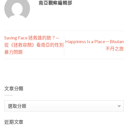
南亞觀察編輯部
Saving Face 拯救誰的臉？─
Happiness Is a Place－Bhutan
從《拯救容顏》看南亞的性別
不丹之旅
暴力問題
文章分類
文
章
分
近期文章
類