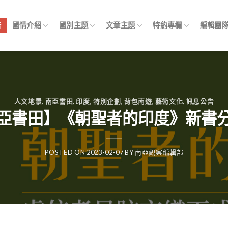
告
國情介紹
國別主題
文章主題
特約專欄
編輯團
人文地景
,
南亞書田
,
印度
,
特別企劃
,
背包南遊
,
藝術文化
,
訊息公告
亞書田】《朝聖者的印度》新書
POSTED ON
2023-02-07
BY
南亞觀察編輯部