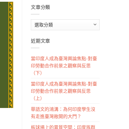
文章分類
文
章
分
近期文章
類
當印度人成為臺灣輿論焦點-對臺
印勞動合作前景之觀察與反思
（下）
當印度人成為臺灣輿論焦點-對臺
印勞動合作前景之觀察與反思
（上）
華語文的鴻溝：為何印度學生沒
有走進臺灣敞開的大門？
板球場上的異質空間：印度族群