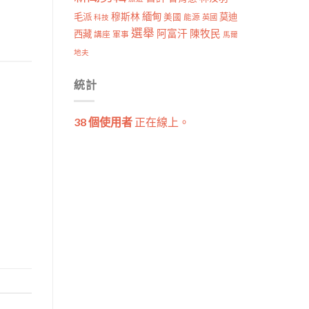
穆斯林
緬甸
毛派
莫迪
美國
能源
科技
英國
選舉
阿富汗
陳牧民
西藏
講座
軍事
馬爾
地夫
統計
38 個使用者
正在線上。