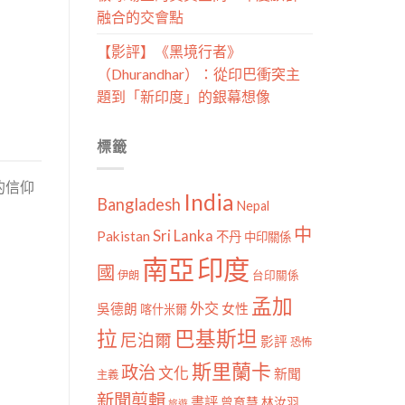
融合的交會點
【影評】《黑境行者》
（Dhurandhar）：從印巴衝突主
題到「新印度」的銀幕想像
標籤
的信仰
India
Bangladesh
Nepal
中
Sri Lanka
Pakistan
不丹
中印關係
南亞
印度
國
伊朗
台印關係
孟加
外交
女性
吳德朗
喀什米爾
拉
巴基斯坦
尼泊爾
影評
恐怖
斯里蘭卡
政治
文化
新聞
主義
新聞剪輯
書評
曾育慧
林汝羽
旅遊