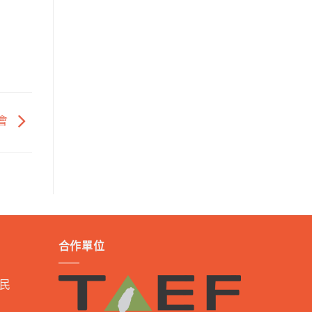
會
合作單位
民