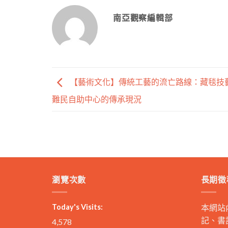
南亞觀察編輯部
【藝術文化】傳統工藝的流亡路線：藏毯技
難民自助中心的傳承現況
瀏覽次數
長期徵
Today's Visits:
本網站
記、書
4,578