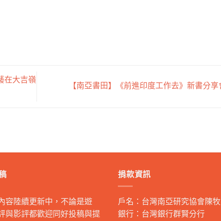
藝在大吉嶺
【南亞書田】《前進印度工作去》新書分享
稿
捐款資訊
內容陸續更新中，不論是遊
戶名：台灣南亞研究協會陳牧
評與影評都歡迎同好投稿與提
銀行：台灣銀行群賢分行