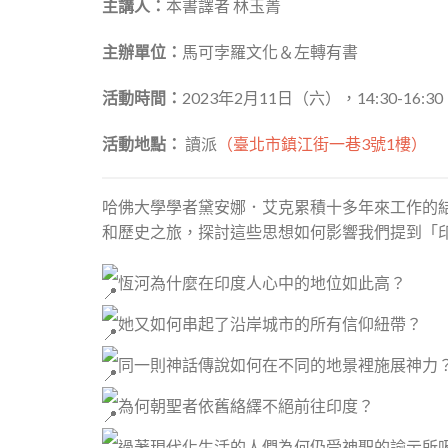
主講人：
本書譯者 林玉菁
主辦單位：
馬可孛羅文化＆左轉有書
活動時間：
2023年2月11日（六），14:30-16:30
活動地點：
讀派
（臺北市鎮江街一巷3號1樓）
哈佛大學學者黛安娜．艾克累積十多年來工作的
和歷史之旅，探討這些思想如何影響我們提到「
恆河為什麼在印度人心中的地位如此高？
她又如何串起了沿岸城市的所有信仰紐帶？
同一則神話傳說如何在不同的地景裡施展神力
為何朝聖者依舊絡繹不絕前往印度？
過著現代化生活的人們為何仍受神聖的諭示所