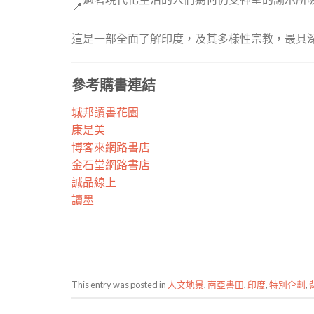
這是一部全面了解印度，及其多樣性宗教，最具
參考購書連結
城邦讀書花園
康是美
博客來網路書店
金石堂網路書店
誠品線上
讀墨
This entry was posted in
人文地景
,
南亞書田
,
印度
,
特別企劃
,