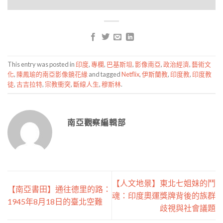
This entry was posted in
印度
,
專欄
,
巴基斯坦
,
影像南亞
,
政治經濟
,
藝術文
化
,
陳鳳瑜的南亞影像鏡花緣
and tagged
Netflix
,
伊斯蘭教
,
印度教
,
印度教
徒
,
古吉拉特
,
宗教衝突
,
斷線人生
,
穆斯林
.
南亞觀察編輯部
【人文地景】東北七姐妹的鬥
【南亞書田】通往德里的路：
魂：印度奧運獎牌背後的族群
1945年8月18日的臺北空難
歧視與社會議題