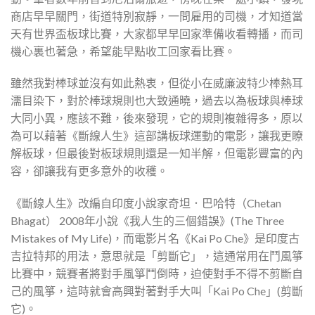
商店早早關門，街道特別寂靜，一問雇用的司機，才知道當
天有世界盃板球比賽，大家都早早回家準備收看轉播，而司
機心裏也著急，希望能早點收工回家看比賽。
雖然我對棒球並沒有如此熱衷，但從小在威廉波特少棒熱耳
濡目染下，對於棒球規則也大致通曉，過去以為板球與棒球
大同小異，應該不難，後來發現，它的規則複雜得多，原以
為可以藉著《斷線人生》這部講板球運動的電影，讓我更瞭
解板球，但最後對板球規則還是一知半解，但電影豐富的內
容，卻讓我有更多意外的收穫。
《斷線人生》改編自印度小說家奇坦．巴哈特（Chetan
Bhagat） 2008年小說《我人生的三個錯誤》(The Three
Mistakes of My Life)，而電影片名《Kai Po Che》是印度古
吉拉特邦的用法，意思就是「剪斷它」，這通常用在鬥風箏
比賽中，競賽者將對手風箏鬥倒時，迫使對手不得不剪斷自
己的風箏，這時就會高興對著對手大叫「Kai Po Che」(剪斷
它)。