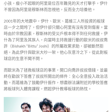
小孩，瘦小不起眼的阿里是位百年難見的天才打擊手，伊什
不曾因為阿里是穆斯林而忽視他，反而全力培養他。
2001年的大地震中，伊什、歐米、葛維三人所投資的板球
店一夕之間垮了，但伊什卻只關心阿里有沒有受到傷害。當
時由於宗教因素，穆斯林的受災戶根本得不到任何救援，伊
什為了阿里及其族人，向當時主持救援行動的歐米的叔叔喬
許（Bishakh “Bittu” Joshi）的所屬政黨求助，卻被斷然拒
絕，為此伊什與歐米大吵一架。他心灰意冷之下，從此對板
球店的生意不聞不問。
而歐米為了拯救板球店的事業，開口向喬許叔叔借錢，並最
終在勸說下答應了叔叔所開出的條件：全心全意投入政治活
動。而葛維為了鼓勵伊什振作，想盡辦法讓附近的學校答應
將板球列入體育課程，燃起伊什教導板球的熱忱。