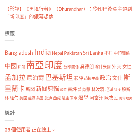
【影評】《黑境行者》（Dhurandhar）：從印巴衝突主題到
「新印度」的銀幕想像
標籤
India
Bangladesh
Sri Lanka
Pakistan
Nepal
不丹
中印關係
南亞
印度
中國
外交
女性
吳德朗
喀什米爾
伊朗
台印關係
孟加拉
巴基斯坦
斯
政治
尼泊爾
文化
影評
恐怖主義
里蘭卡
新聞剪輯
新聞
書評
曾育慧
林汝羽
穆斯
毛派
旅遊
科技
選舉
林
緬甸
阿富汗
陳牧民
莫迪
西藏
美國
能源
講座
軍事
英國
馬爾地夫
統計
28 個使用者
正在線上。