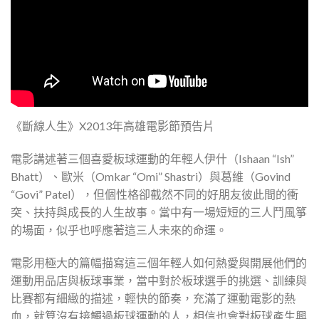
《斷線人生》X2013年高雄電影節預告片
電影講述著三個喜愛板球運動的年輕人伊什（Ishaan “Ish”
Bhatt）、歐米（Omkar “Omi” Shastri）與葛維（Govind
“Govi” Patel），但個性格卻截然不同的好朋友彼此間的衝
突、扶持與成長的人生故事。當中有一場短短的三人鬥風箏
的場面，似乎也呼應著這三人未來的命運。
電影用極大的篇幅描寫這三個年輕人如何熱愛與開展他們的
運動用品店與板球事業，當中對於板球選手的挑選、訓練與
比賽都有細緻的描述，輕快的節奏，充滿了運動電影的熱
血，就算沒有接觸過板球運動的人，相信也會對板球產生興