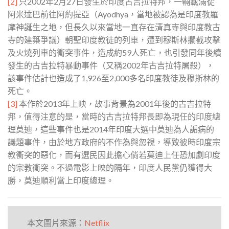
[2]
只2002年2月27日發生於印度古吉拉特邦，一輛載滿從
阿米達巴前往阿約提亞（Ayodhya，當地被認為是印度教羅
摩神誕生之地，但長久以來當地一直存在清真寺與印度教古
寺的建築爭議）朝聖印度教徒的列車，遭到穆斯林攔截攻擊
及火燒列車的衝突事件，造成約59人死亡，也引發同年後續
發生的古吉拉特暴動事件（又稱2002年古吉拉特屠殺），
該事件估計也造成了1,926至2,000多名印度教徒及穆斯林的
死亡。
[3]
本作於2013年上映，故事背景為2001年後的古吉拉特
邦，值得注意的是，當時的古吉拉特邦長即為現任的印度總
理莫迪，這些事件也是2014年印度大選中莫迪為人詬病的
議題事件，由於地方政府的不作為與忽視，導致彼時印度宗
教衝突的惡化，而有選民因此擔心倘若莫迪上任恐加劇印度
的宗教衝突。不過電影上映的隔年，印度人民黨仍獲得大
勝，莫迪順利當上印度總理。
本文圖片來源：
Netflix