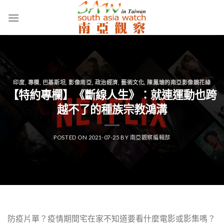
Skip
to
content
印度
,
專欄
,
巴基斯坦
,
影像南亞
,
政治經濟
,
藝術文化
,
陳鳳瑜的南亞影像鏡花緣
【特約專欄】《斷線人生》：就連運動也跨
越不了的種族宗教鴻溝
POSTED ON
2021-07-25
BY
南亞觀察編輯部
防疫片單？疫情期間宅在家不知道要看什麼電影或影集嗎？