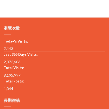
瀏覽次數
Today's Visits:
2,443
Last 365 Days Visits:
2,373,606
Total Visits:
8,195,997
Total Posts:
1,044
長期徵稿