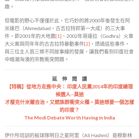
趣。
但電影的野心不僅僅於此，它巧妙的將2000年後發生在阿
米達巴（Ahmedabad，古吉拉特邦第一大成）的三大事
件，即2001年的大地震
[1]
、2002年哥達拉（Godhra）火車
大火案與同年年的古吉拉特暴動事件
[2]
，透過這些事件，
與三位主人翁三條不同故事線的發展，讓我們看到印度社會
中暗潮洶湧的宗教衝突問題。
延 伸 閱 讀
【特稿】從地方走進中央： 印度人民黨2014年的印度總理
候選人─莫迪
才廢克什米爾自治，又燃族群衝突火種，莫迪想要一個怎樣
的印度？
The Modi Debate Worth Having in India
伊什所培訓的板球隊明日之星阿里（Ali Hashmi）是穆斯林