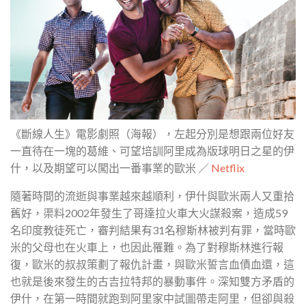
《斷線人生》電影劇照（海報），左起分別是想跟兩位好友
一直待在一塊的葛維、可望培訓阿里成為版球明日之星的伊
什，以及期望可以闖出一番事業的歐米 ／
Netflix
隨著時間的流逝與事業越來越順利，伊什與歐米兩人又重拾
舊好，渠料2002年發生了哥達拉火車大火謀殺案，造成59
名印度教徒死亡，審判結果有31名穆斯林被判有罪，當時歐
米的父母也在火車上，也因此罹難。為了對穆斯林進行報
復，歐米的叔叔策劃了報仇計畫，與歐米誓言血債血還，這
也就是後來發生的古吉拉特邦的暴動事件。深知雙方矛盾的
伊什，在第一時間就跑到阿里家中試圖帶走阿里，但卻與殺