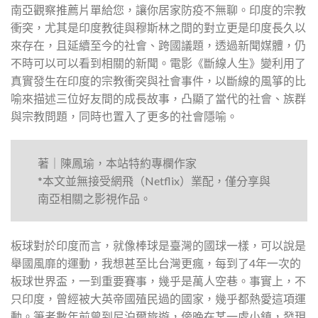
南亞觀察推薦片單給您，讓你居家防疫不無聊。印度的宗教
衝突，尤其是印度教徒與穆斯林之間的對立更是印度長久以
來存在，且延續至今的社會、跨國議題，透過新聞媒體，仍
不時可以可以看到相關的新聞。電影《斷線人生》變利用了
真實發生在印度的宗教衝突與社會事件，以斷線的風箏的比
喻來描述三位好友間的成長故事，凸顯了當代的社會、族群
與宗教問題，同時也置入了更多的社會隱喻。
著｜陳鳳瑜，本站特約專欄作家
*本文並無接受網飛（Netflix）業配，僅分享與
南亞相關之影視作品。
板球對於印度而言，就像棒球是臺灣的國球一樣，可以說是
舉國風靡的運動，我想甚至比台灣更瘋，每到了4年一次的
板球世界盃，一到重要賽事，幾乎是萬人空巷。事實上，不
只印度，曾經被大英帝國殖民過的國家，幾乎都熱愛這項運
動。筆者數年前曾到尼泊爾旅遊，傍晚在某一處小鎮，發現