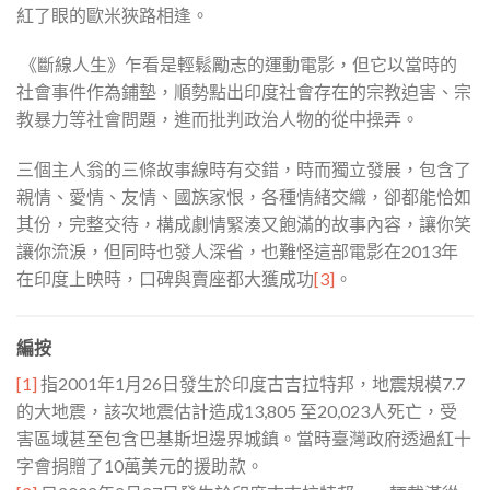
紅了眼的歐米狹路相逢。
《斷線人生》乍看是輕鬆勵志的運動電影，但它以當時的
社會事件作為鋪墊，順勢點出印度社會存在的宗教迫害、宗
教暴力等社會問題，進而批判政治人物的從中操弄。
三個主人翁的三條故事線時有交錯，時而獨立發展，包含了
親情、愛情、友情、國族家恨，各種情緒交織，卻都能恰如
其份，完整交待，構成劇情緊湊又飽滿的故事內容，讓你笑
讓你流淚，但同時也發人深省，也難怪這部電影在2013年
在印度上映時，口碑與賣座都大獲成功
[3]
。
編按
[1]
指2001年1月26日發生於印度古吉拉特邦，地震規模7.7
的大地震，該次地震估計造成13,805 至20,023人死亡，受
害區域甚至包含巴基斯坦邊界城鎮。當時臺灣政府透過紅十
字會捐贈了10萬美元的援助款。