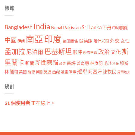
標籤
India
Bangladesh
Sri Lanka
Pakistan
Nepal
不丹
中印關係
南亞
印度
中國
外交
女性
吳德朗
喀什米爾
伊朗
台印關係
孟加拉
巴基斯坦
斯
政治
尼泊爾
文化
影評
恐怖主義
里蘭卡
新聞剪輯
新聞
書評
曾育慧
林汝羽
穆斯
毛派
旅遊
科技
選舉
林
緬甸
阿富汗
陳牧民
莫迪
西藏
美國
能源
講座
軍事
英國
馬爾地夫
統計
31 個使用者
正在線上。