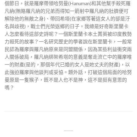
個節日，就是羅摩帶領哈努曼(Hanuman)和其他幫手殺死羅
凡納(賄賂羅凡納的兄弟而得知一箭射中羅凡納的肚臍便可
解除他的無敵之身)、帶回希塔(在家鄉等著這女人的卻是汙
名與歧視)，戰士們光榮返鄉的日子。我總是好奇斯里蘭卡
人怎麼看待這部史詩呢？一個斯里蘭卡本土菁英被印度教勢
力殺死的故事？一名研究歷史的學者說在斯里蘭卡，一般常
民認為羅摩與羅凡納原來是同盟關係，因為某些利益衝突兩
人關係破局，羅凡納綁架希塔的意義是奪走流亡中的羅摩唯
一的財產(是的，那個年代已婚的女人是她丈夫的財產)，以
此強迫羅摩與他談判或妥協。題外話，打破這個局面的哈努
曼原是一隻猴子，既不是人也不是神，這不是挺有意思的
嗎？