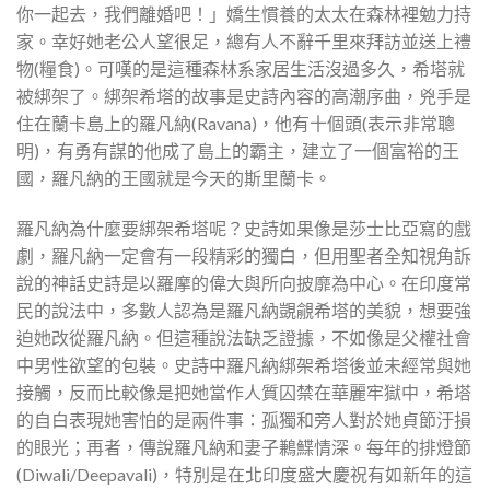
你一起去，我們離婚吧！」嬌生慣養的太太在森林裡勉力持
家。幸好她老公人望很足，總有人不辭千里來拜訪並送上禮
物(糧食)。可嘆的是這種森林系家居生活沒過多久，希塔就
被綁架了。綁架希塔的故事是史詩內容的高潮序曲，兇手是
住在蘭卡島上的羅凡納(Ravana)，他有十個頭(表示非常聰
明)，有勇有謀的他成了島上的霸主，建立了一個富裕的王
國，羅凡納的王國就是今天的斯里蘭卡。
羅凡納為什麼要綁架希塔呢？史詩如果像是莎士比亞寫的戲
劇，羅凡納一定會有一段精彩的獨白，但用聖者全知視角訴
說的神話史詩是以羅摩的偉大與所向披靡為中心。在印度常
民的說法中，多數人認為是羅凡納覬覦希塔的美貌，想要強
迫她改從羅凡納。但這種說法缺乏證據，不如像是父權社會
中男性欲望的包裝。史詩中羅凡納綁架希塔後並未經常與她
接觸，反而比較像是把她當作人質囚禁在華麗牢獄中，希塔
的自白表現她害怕的是兩件事：孤獨和旁人對於她貞節汙損
的眼光；再者，傳說羅凡納和妻子鶼鰈情深。每年的排燈節
(Diwali/Deepavali)，特別是在北印度盛大慶祝有如新年的這