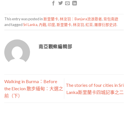
This entry was posted in
斯里蘭卡
,
林汝羽：Banjara流浪歌者
,
背包南遊
and tagged
Sri Lanka
,
內戰
,
印度
,
斯里蘭卡
,
林汝羽
,
紅茶
,
羅摩衍那史詩
.
南亞觀察編輯部
Walking in Burma：Before
The stories of four cities in Sri
the Elecion 散步緬甸：大選之
Lanka斯里蘭卡四城記事之二
前（下）