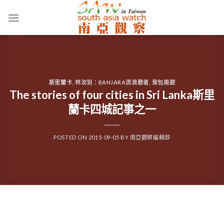
Skip
to
content
斯里蘭卡
,
林汝羽：BANJARA流浪歌者
,
背包南遊
The stories of four cities in Sri Lanka斯里
蘭卡四城記事之一
POSTED ON
2015-09-05
BY
南亞觀察編輯部