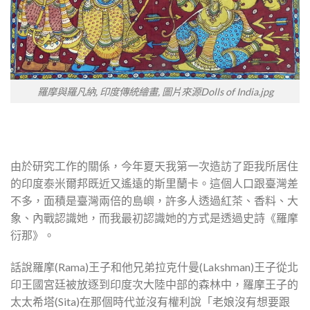
羅摩與羅凡納, 印度傳統繪畫, 圖片來源Dolls of India.jpg
由於研究工作的關係，今年夏天我第一次造訪了距我所居住
的印度泰米爾邦既近又遙遠的斯里蘭卡。這個人口跟臺灣差
不多，面積是臺灣兩倍的島嶼，許多人透過紅茶、香料、大
象、內戰認識她，而我最初認識她的方式是透過史詩《羅摩
衍那》。
話說羅摩(Rama)王子和他兄弟拉克什曼(Lakshman)王子從北
印王國宮廷被放逐到印度次大陸中部的森林中，羅摩王子的
太太希塔(Sita)在那個時代並沒有權利說「老娘沒有想要跟