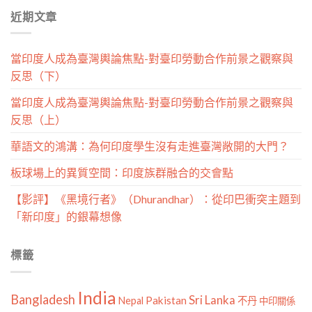
分
近期文章
類
當印度人成為臺灣輿論焦點-對臺印勞動合作前景之觀察與
反思（下）
當印度人成為臺灣輿論焦點-對臺印勞動合作前景之觀察與
反思（上）
華語文的鴻溝：為何印度學生沒有走進臺灣敞開的大門？
板球場上的異質空間：印度族群融合的交會點
【影評】《黑境行者》（Dhurandhar）：從印巴衝突主題到
「新印度」的銀幕想像
標籤
India
Bangladesh
Sri Lanka
Pakistan
Nepal
不丹
中印關係