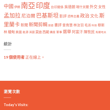
南亞
印度
中國
外交
女性
吳德朗
喀什米爾
伊朗
台印關係
孟加拉
巴基斯坦
斯
政治
尼泊爾
文化
影評
恐怖主義
里蘭卡
新聞剪輯
新聞
書評
曾育慧
林汝羽
穆斯
毛派
旅遊
科技
選舉
林
緬甸
阿富汗
陳牧民
莫迪
西藏
美國
能源
講座
軍事
英國
馬爾地夫
統計
19 個使用者
正在線上。
瀏覽次數
Today's Visits: