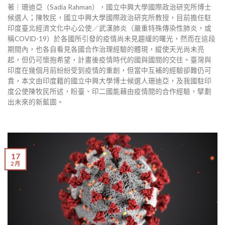
著｜珊迪亞（Sadia Rahman），國立中興大學國際政治研究所博士
候選人；陳牧民，國立中興大學國際政治研究所教授，目前擔任駐
印度臺北經濟文化中心公使／武漢肺炎（嚴重特殊傳染性肺炎，或
稱COVID-19）於各國所引發的疫情尚未見趨緩的曙光，然而在這段
期間內，也各自看見各國合作治理經驗的體現，縱使天光尚未亮
起，但仍可懷抱希望，計畫後疫情時代的國與國間的交往。臺灣與
印度在幾個月前紛紛受到疫情的重創，但當中互補的經驗卻難仍可
貴，本文由印度籍的國立中興大學博士候選人珊迪亞，及我國駐印
度公使陳牧民所述，盼臺、印二國能藉由疫情間的合作經驗，擘劃
出未來的新藍圖。
17
2 月