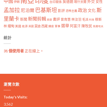
南亞
印度
中國
外交
女性
吳德朗
喀什米爾
伊朗
台印關係
孟加拉
巴基斯坦
斯
政治
尼泊爾
文化
影評
恐怖主義
里蘭卡
新聞剪輯
新聞
書評
曾育慧
林汝羽
穆斯
毛派
旅遊
科技
選舉
林
緬甸
阿富汗
陳牧民
莫迪
西藏
美國
能源
講座
軍事
英國
馬爾地夫
統計
31 個使用者
正在線上。
瀏覽次數
Today's Visits:
3,562