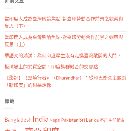
近期文章
類
當印度人成為臺灣輿論焦點-對臺印勞動合作前景之觀察與
反思（下）
當印度人成為臺灣輿論焦點-對臺印勞動合作前景之觀察與
反思（上）
華語文的鴻溝：為何印度學生沒有走進臺灣敞開的大門？
板球場上的異質空間：印度族群融合的交會點
【影評】《黑境行者》（Dhurandhar）：從印巴衝突主題到
「新印度」的銀幕想像
標籤
India
Bangladesh
Sri Lanka
Pakistan
Nepal
不丹
中印關係