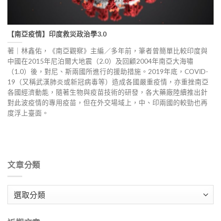
【南亞疫情】印度救災政治學3.0
著｜林鑫佑，《南亞觀察》主編／多年前，筆者曾簡單比較印度與
中國在2015年尼泊爾大地震（2.0）及回顧2004年南亞大海嘯
（1.0）後，對尼、斯兩國所進行的援助措施。2019年底，COVID-
19（又稱武漢肺炎或新冠病毒等）造成各國嚴重疫情，亦重挫南亞
各國經濟動能，隨著生物與疫苗技術的研發，各大藥廠陸續推出針
對此波疫情的專用疫苗，但在外交場域上，中、印兩國的較勁也再
度浮上臺面。
文章分類
文
章
分