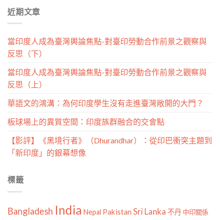
分
近期文章
類
當印度人成為臺灣輿論焦點-對臺印勞動合作前景之觀察與
反思（下）
當印度人成為臺灣輿論焦點-對臺印勞動合作前景之觀察與
反思（上）
華語文的鴻溝：為何印度學生沒有走進臺灣敞開的大門？
板球場上的異質空間：印度族群融合的交會點
【影評】《黑境行者》（Dhurandhar）：從印巴衝突主題到
「新印度」的銀幕想像
標籤
India
Bangladesh
Sri Lanka
Pakistan
Nepal
不丹
中印關係