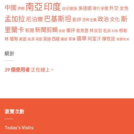
南亞
印度
中國
外交
女性
吳德朗
喀什米爾
伊朗
台印關係
孟加拉
巴基斯坦
斯
政治
尼泊爾
文化
影評
恐怖主義
里蘭卡
新聞剪輯
新聞
書評
曾育慧
林汝羽
穆斯
毛派
旅遊
科技
選舉
林
緬甸
阿富汗
陳牧民
莫迪
西藏
美國
能源
講座
軍事
英國
馬爾地夫
統計
29 個使用者
正在線上。
瀏覽次數
Today's Visits: