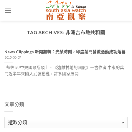
Skip
to
content
TAG ARCHIVES:
非洲吉布地共和國
News Clippings 新聞剪輯：光榮時刻，印度葉門營救活動成功落幕
2015-05-07
藍筱涵/中興國政所碩士、《遠離甘地的國度》一書作者 中東的葉
門近半年來陷入武裝動亂，許多國家展開
文章分類
文
章