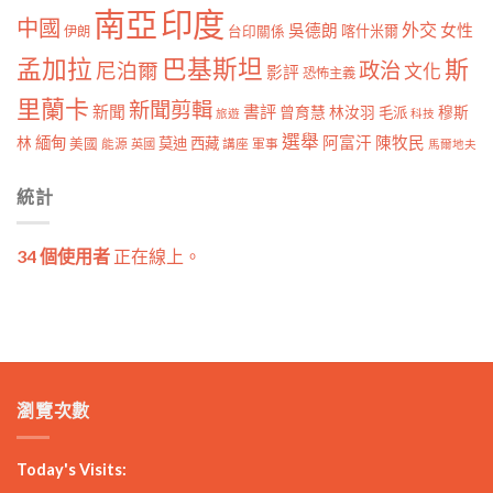
南亞
印度
中國
外交
女性
吳德朗
喀什米爾
伊朗
台印關係
孟加拉
巴基斯坦
斯
政治
尼泊爾
文化
影評
恐怖主義
里蘭卡
新聞剪輯
新聞
書評
曾育慧
林汝羽
穆斯
毛派
旅遊
科技
選舉
林
緬甸
阿富汗
陳牧民
莫迪
西藏
美國
能源
講座
軍事
英國
馬爾地夫
統計
34 個使用者
正在線上。
瀏覽次數
Today's Visits: