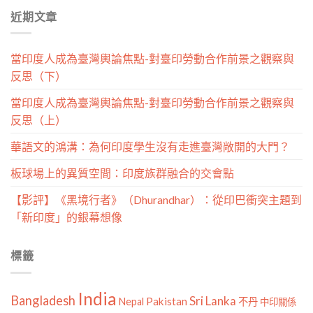
分
近期文章
類
當印度人成為臺灣輿論焦點-對臺印勞動合作前景之觀察與
反思（下）
當印度人成為臺灣輿論焦點-對臺印勞動合作前景之觀察與
反思（上）
華語文的鴻溝：為何印度學生沒有走進臺灣敞開的大門？
板球場上的異質空間：印度族群融合的交會點
【影評】《黑境行者》（Dhurandhar）：從印巴衝突主題到
「新印度」的銀幕想像
標籤
India
Bangladesh
Sri Lanka
Pakistan
Nepal
不丹
中印關係