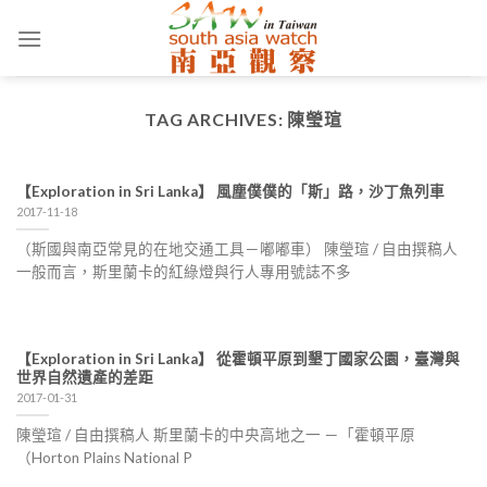
Skip
to
content
TAG ARCHIVES:
陳瑩瑄
【Exploration in Sri Lanka】 風塵僕僕的「斯」路，沙丁魚列車
2017-11-18
（斯國與南亞常見的在地交通工具－嘟嘟車） 陳瑩瑄 / 自由撰稿人
一般而言，斯里蘭卡的紅綠燈與行人專用號誌不多
【Exploration in Sri Lanka】 從霍頓平原到墾丁國家公園，臺灣與
世界自然遺產的差距
2017-01-31
陳瑩瑄 / 自由撰稿人 斯里蘭卡的中央高地之一 －「霍頓平原
（Horton Plains National P