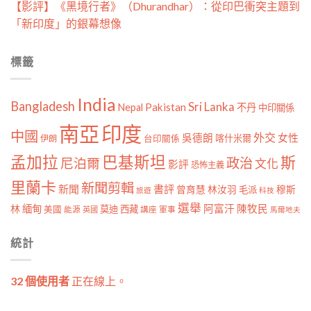
【影評】《黑境行者》（Dhurandhar）：從印巴衝突主題到
「新印度」的銀幕想像
標籤
India
Bangladesh
Sri Lanka
Pakistan
Nepal
不丹
中印關係
南亞
印度
中國
外交
女性
吳德朗
喀什米爾
伊朗
台印關係
孟加拉
巴基斯坦
斯
政治
尼泊爾
文化
影評
恐怖主義
里蘭卡
新聞剪輯
新聞
書評
曾育慧
林汝羽
穆斯
毛派
旅遊
科技
選舉
林
緬甸
阿富汗
陳牧民
莫迪
西藏
美國
能源
講座
軍事
英國
馬爾地夫
統計
32 個使用者
正在線上。