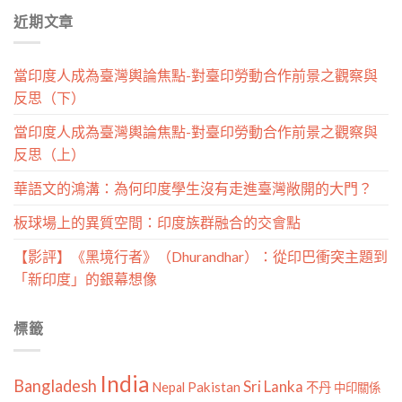
分
近期文章
類
當印度人成為臺灣輿論焦點-對臺印勞動合作前景之觀察與
反思（下）
當印度人成為臺灣輿論焦點-對臺印勞動合作前景之觀察與
反思（上）
華語文的鴻溝：為何印度學生沒有走進臺灣敞開的大門？
板球場上的異質空間：印度族群融合的交會點
【影評】《黑境行者》（Dhurandhar）：從印巴衝突主題到
「新印度」的銀幕想像
標籤
India
Bangladesh
Sri Lanka
Pakistan
Nepal
不丹
中印關係