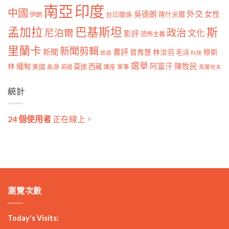
南亞
印度
中國
外交
女性
吳德朗
喀什米爾
伊朗
台印關係
孟加拉
巴基斯坦
斯
政治
尼泊爾
文化
影評
恐怖主義
里蘭卡
新聞剪輯
新聞
書評
曾育慧
林汝羽
穆斯
毛派
旅遊
科技
選舉
林
緬甸
阿富汗
陳牧民
莫迪
西藏
美國
能源
講座
軍事
英國
馬爾地夫
統計
24 個使用者
正在線上。
瀏覽次數
Today's Visits: