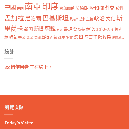
南亞
印度
中國
外交
女性
吳德朗
喀什米爾
伊朗
台印關係
孟加拉
巴基斯坦
斯
政治
尼泊爾
文化
影評
恐怖主義
里蘭卡
新聞剪輯
新聞
書評
曾育慧
林汝羽
穆斯
毛派
旅遊
科技
選舉
林
緬甸
阿富汗
陳牧民
莫迪
西藏
美國
能源
講座
軍事
英國
馬爾地夫
統計
22 個使用者
正在線上。
瀏覽次數
Today's Visits: