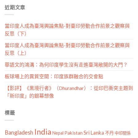
分
近期文章
類
當印度人成為臺灣輿論焦點-對臺印勞動合作前景之觀察與
反思（下）
當印度人成為臺灣輿論焦點-對臺印勞動合作前景之觀察與
反思（上）
華語文的鴻溝：為何印度學生沒有走進臺灣敞開的大門？
板球場上的異質空間：印度族群融合的交會點
【影評】《黑境行者》（Dhurandhar）：從印巴衝突主題到
「新印度」的銀幕想像
標籤
India
Bangladesh
Sri Lanka
Pakistan
Nepal
不丹
中印關係