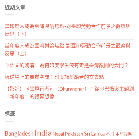
分
近期文章
類
當印度人成為臺灣輿論焦點-對臺印勞動合作前景之觀察與
反思（下）
當印度人成為臺灣輿論焦點-對臺印勞動合作前景之觀察與
反思（上）
華語文的鴻溝：為何印度學生沒有走進臺灣敞開的大門？
板球場上的異質空間：印度族群融合的交會點
【影評】《黑境行者》（Dhurandhar）：從印巴衝突主題到
「新印度」的銀幕想像
標籤
India
Bangladesh
Sri Lanka
Pakistan
Nepal
不丹
中印關係