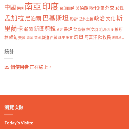
南亞
印度
中國
外交
女性
吳德朗
喀什米爾
伊朗
台印關係
孟加拉
巴基斯坦
斯
政治
尼泊爾
文化
影評
恐怖主義
里蘭卡
新聞剪輯
新聞
書評
曾育慧
林汝羽
穆斯
毛派
旅遊
科技
選舉
林
緬甸
阿富汗
陳牧民
莫迪
西藏
美國
能源
講座
軍事
英國
馬爾地夫
統計
25 個使用者
正在線上。
瀏覽次數
Today's Visits: