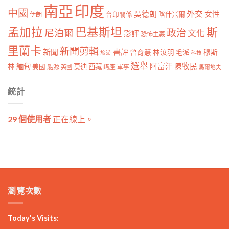
南亞
印度
中國
外交
女性
吳德朗
喀什米爾
伊朗
台印關係
孟加拉
巴基斯坦
斯
政治
尼泊爾
文化
影評
恐怖主義
里蘭卡
新聞剪輯
新聞
書評
曾育慧
林汝羽
穆斯
毛派
旅遊
科技
選舉
林
緬甸
阿富汗
陳牧民
莫迪
西藏
美國
能源
講座
軍事
英國
馬爾地夫
統計
29 個使用者
正在線上。
瀏覽次數
Today's Visits: