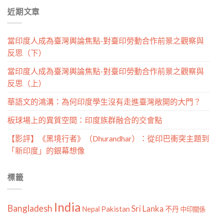
分
近期文章
類
當印度人成為臺灣輿論焦點-對臺印勞動合作前景之觀察與
反思（下）
當印度人成為臺灣輿論焦點-對臺印勞動合作前景之觀察與
反思（上）
華語文的鴻溝：為何印度學生沒有走進臺灣敞開的大門？
板球場上的異質空間：印度族群融合的交會點
【影評】《黑境行者》（Dhurandhar）：從印巴衝突主題到
「新印度」的銀幕想像
標籤
India
Bangladesh
Sri Lanka
Pakistan
Nepal
不丹
中印關係