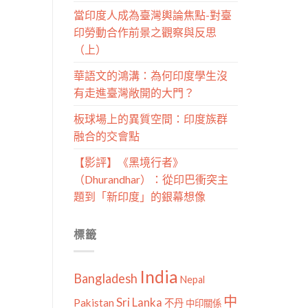
當印度人成為臺灣輿論焦點-對臺
印勞動合作前景之觀察與反思
（上）
華語文的鴻溝：為何印度學生沒
有走進臺灣敞開的大門？
板球場上的異質空間：印度族群
融合的交會點
【影評】《黑境行者》
（Dhurandhar）：從印巴衝突主
題到「新印度」的銀幕想像
標籤
India
Bangladesh
Nepal
中
Sri Lanka
Pakistan
不丹
中印關係