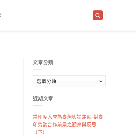
隊
文章分類
文
章
分
近期文章
類
當印度人成為臺灣輿論焦點-對臺
印勞動合作前景之觀察與反思
（下）