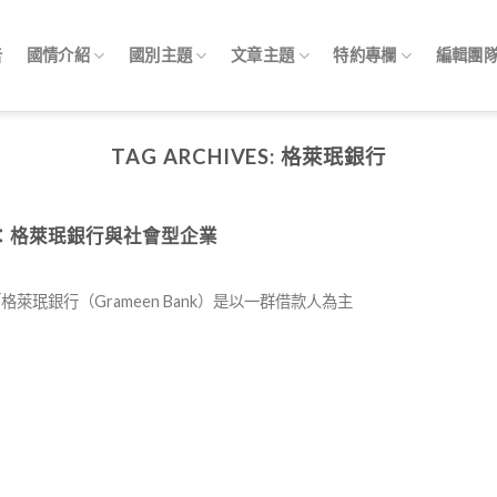
告
國情介紹
國別主題
文章主題
特約專欄
編輯團
TAG ARCHIVES:
格萊珉銀行
ess 孟加拉：格萊珉銀行與社會型企業
格萊珉銀行（Grameen Bank）是以一群借款人為主