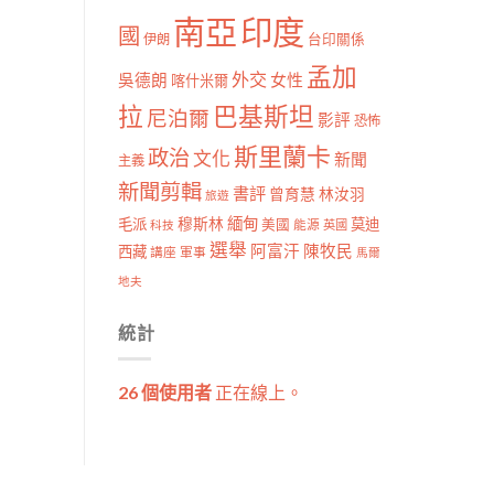
南亞
印度
國
伊朗
台印關係
孟加
外交
女性
吳德朗
喀什米爾
拉
巴基斯坦
尼泊爾
影評
恐怖
斯里蘭卡
政治
文化
新聞
主義
新聞剪輯
書評
曾育慧
林汝羽
旅遊
穆斯林
緬甸
毛派
莫迪
美國
能源
科技
英國
選舉
阿富汗
陳牧民
西藏
講座
軍事
馬爾
地夫
統計
26 個使用者
正在線上。