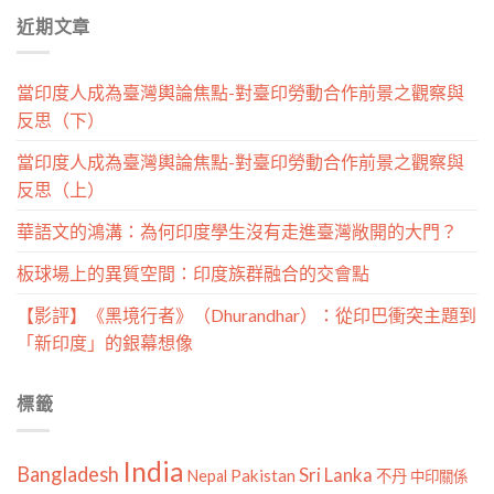
分
近期文章
類
當印度人成為臺灣輿論焦點-對臺印勞動合作前景之觀察與
反思（下）
當印度人成為臺灣輿論焦點-對臺印勞動合作前景之觀察與
反思（上）
華語文的鴻溝：為何印度學生沒有走進臺灣敞開的大門？
板球場上的異質空間：印度族群融合的交會點
【影評】《黑境行者》（Dhurandhar）：從印巴衝突主題到
「新印度」的銀幕想像
標籤
India
Bangladesh
Sri Lanka
Pakistan
Nepal
不丹
中印關係