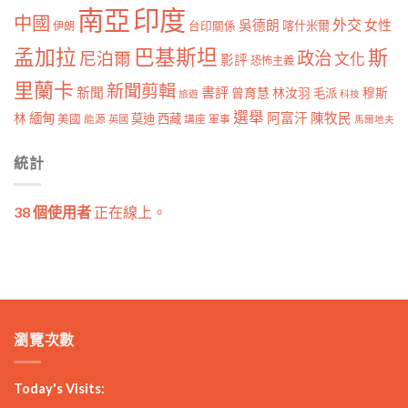
南亞
印度
中國
外交
女性
吳德朗
喀什米爾
伊朗
台印關係
孟加拉
巴基斯坦
斯
政治
尼泊爾
文化
影評
恐怖主義
里蘭卡
新聞剪輯
新聞
書評
曾育慧
林汝羽
穆斯
毛派
旅遊
科技
選舉
林
緬甸
阿富汗
陳牧民
莫迪
西藏
美國
能源
講座
軍事
英國
馬爾地夫
統計
38 個使用者
正在線上。
瀏覽次數
Today's Visits: