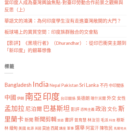
當印度人成為臺灣輿論焦點-對臺印勞動合作前景之觀察與
反思（上）
華語文的鴻溝：為何印度學生沒有走進臺灣敞開的大門？
板球場上的異質空間：印度族群融合的交會點
【影評】《黑境行者》（Dhurandhar）：從印巴衝突主題到
「新印度」的銀幕想像
標籤
India
Bangladesh
Sri Lanka
Pakistan
Nepal
不丹
中印關係
南亞
印度
中國
外交
女性
吳德朗
喀什米爾
伊朗
台印關係
孟加拉
巴基斯坦
斯
政治
尼泊爾
文化
影評
恐怖主義
里蘭卡
新聞剪輯
新聞
書評
曾育慧
林汝羽
穆斯
毛派
旅遊
科技
選舉
林
緬甸
阿富汗
陳牧民
莫迪
西藏
美國
能源
講座
軍事
英國
馬爾地夫