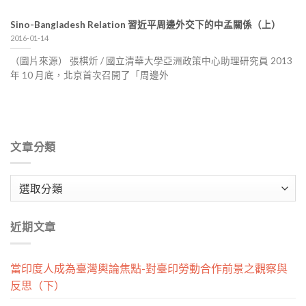
Sino-Bangladesh Relation 習近平周邊外交下的中孟關係（上）
2016-01-14
（圖片來源） 張棋炘 / 國立清華大學亞洲政策中心助理研究員 2013
年 10 月底，北京首次召開了「周邊外
文章分類
文
章
分
近期文章
類
當印度人成為臺灣輿論焦點-對臺印勞動合作前景之觀察與
反思（下）