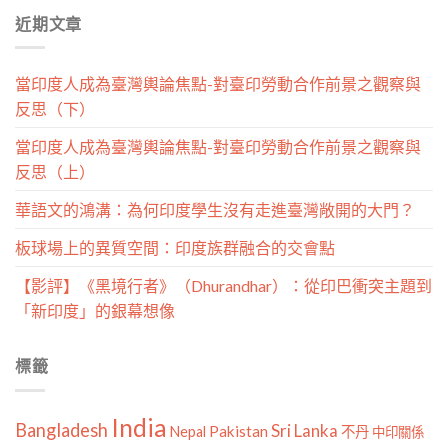
分
近期文章
類
當印度人成為臺灣輿論焦點-對臺印勞動合作前景之觀察與
反思（下）
當印度人成為臺灣輿論焦點-對臺印勞動合作前景之觀察與
反思（上）
華語文的鴻溝：為何印度學生沒有走進臺灣敞開的大門？
板球場上的異質空間：印度族群融合的交會點
【影評】《黑境行者》（Dhurandhar）：從印巴衝突主題到
「新印度」的銀幕想像
標籤
India
Bangladesh
Sri Lanka
Pakistan
Nepal
不丹
中印關係