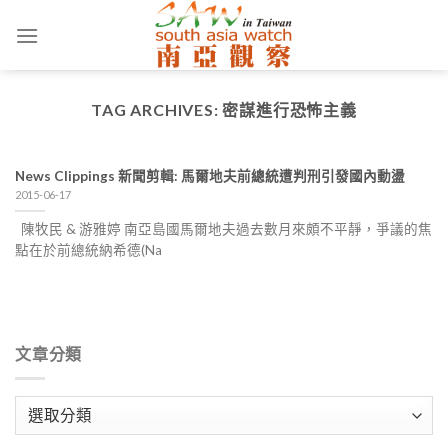
Skip
to
content
TAG ARCHIVES:
密謀進行恐怖主義
News Clippings 新聞剪輯: 馬爾地夫前總統遭判刑引發國內動盪
2015-06-17
陳牧民 & 游雅婷 南亞島國馬爾地夫過去數月來頗不平靜，爭議的焦
點在於前總統納希德(Na
文章分類
文
章