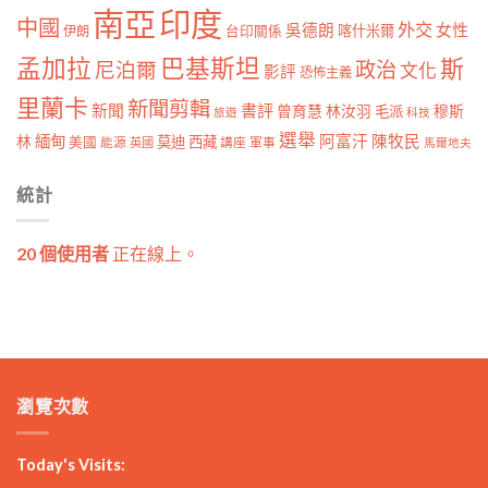
南亞
印度
中國
外交
女性
吳德朗
喀什米爾
伊朗
台印關係
孟加拉
巴基斯坦
斯
政治
尼泊爾
文化
影評
恐怖主義
里蘭卡
新聞剪輯
新聞
書評
曾育慧
林汝羽
穆斯
毛派
旅遊
科技
選舉
林
緬甸
阿富汗
陳牧民
莫迪
西藏
美國
能源
講座
軍事
英國
馬爾地夫
統計
20 個使用者
正在線上。
瀏覽次數
Today's Visits: