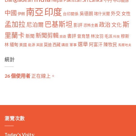
Nepal
不丹
中印關係
南亞
印度
中國
外交
女性
吳德朗
喀什米爾
伊朗
台印關係
孟加拉
巴基斯坦
斯
政治
尼泊爾
文化
影評
恐怖主義
里蘭卡
新聞剪輯
新聞
書評
曾育慧
林汝羽
穆斯
毛派
旅遊
科技
選舉
林
緬甸
阿富汗
陳牧民
莫迪
西藏
美國
能源
講座
軍事
英國
馬爾地夫
統計
26 個使用者
正在線上。
瀏覽次數
Today's Visits: