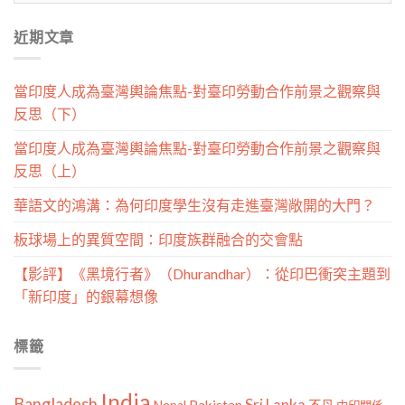
分
近期文章
類
當印度人成為臺灣輿論焦點-對臺印勞動合作前景之觀察與
反思（下）
當印度人成為臺灣輿論焦點-對臺印勞動合作前景之觀察與
反思（上）
華語文的鴻溝：為何印度學生沒有走進臺灣敞開的大門？
板球場上的異質空間：印度族群融合的交會點
【影評】《黑境行者》（Dhurandhar）：從印巴衝突主題到
「新印度」的銀幕想像
標籤
India
Bangladesh
Sri Lanka
Pakistan